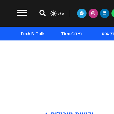
דקאסט
גאדג'Time
Tech N Talk
וכן פרסומי
תוכן פרסומי
וכן פרסומי