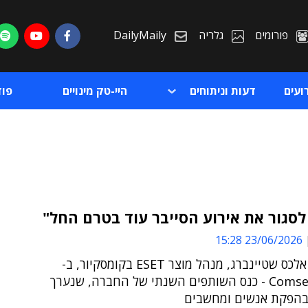
פורומים
גלריה
DailyMaily
ועים
דעות וניתוחים
היי-טק מינויים
פו
לסגור את אירוע הסייבר עוד בטרם החל"
23/06/2026 15:28
ת
כך לדברי אלכס שטיינברג, מנהל מוצר ESET בקומסקיור, ב-
ת
Comsecure 2.0 - כנס השותפים השנתי של החברה, שנערך
) בהפקת אנשים ומחשבים