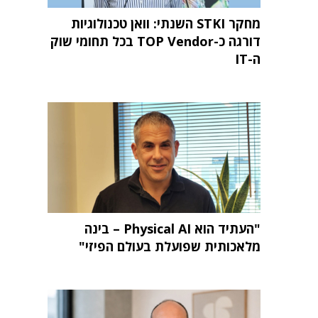
מחקר STKI השנתי: וואן טכנולוגיות
דורגה כ-TOP Vendor בכל תחומי שוק
ה-IT
"העתיד הוא Physical AI – בינה
מלאכותית שפועלת בעולם הפיזי"