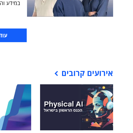
במידע והת
עוד
אירועים קרובים