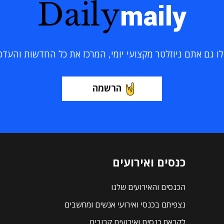
Daily
maily
 גם אתם ניוזלטר מקצועי יומי, המרכז את כל החדשות והעדכוני
הרשמה
כנסים ואירועים
הכנסים והאירועים שלנו
נצפיתם בכנסי ואירועי אנשים ומחשבים
לקראת כנסים ואירועים קרובים