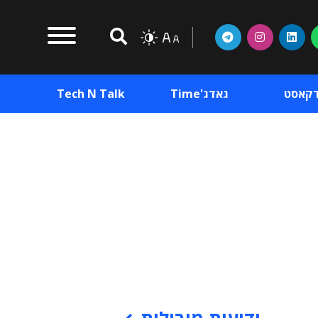
דקאסט
גאדג'Time
Tech N Talk
וכן פרסומי
תוכן פרסומי
וכן פרסומי