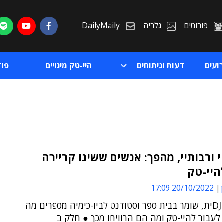
פורומים
גלריה
DailyMaily
ועים
דעות וניתוחים
היי-טק מינויים
פו
י ורבותיי, מהפך: אנשים ששינו קריירה
היי-טק
ת
20/10/2022 17:09
ת
ספורטאי, DJית, שומר בבית ספר וסטודנט לביו-כימיה מספרים מה
עבור להיי-טק ומה הם הרוויחו מכך ● חלק ב'