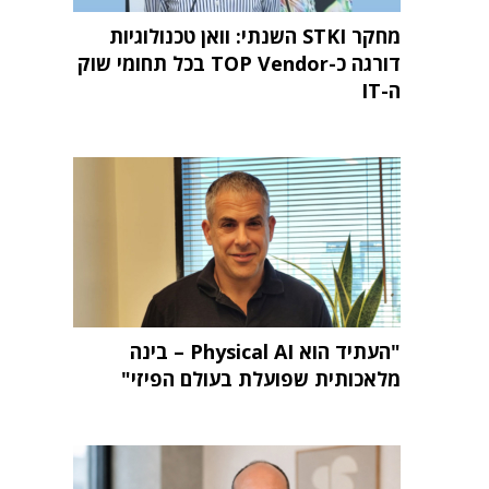
מחקר STKI השנתי: וואן טכנולוגיות
דורגה כ-TOP Vendor בכל תחומי שוק
ה-IT
"העתיד הוא Physical AI – בינה
מלאכותית שפועלת בעולם הפיזי"