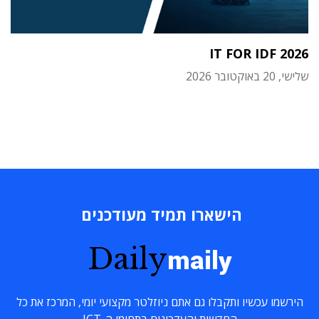
IT FOR IDF 2026
שלישי, 20 באוקטובר 2026
הישארו תמיד מעודכנים
Daily
maily
הירשמו עכשיו ותקבלו גם אתם ניוזלטר מקצועי יומי, המרכז את כל