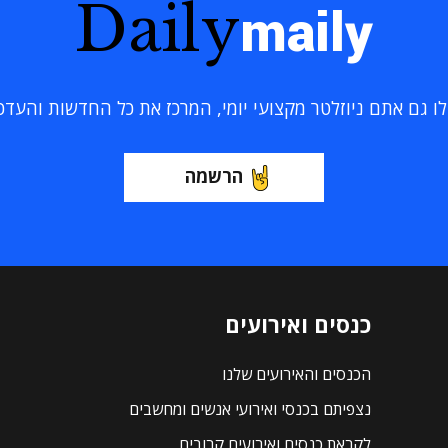
Daily
maily
 גם אתם ניוזלטר מקצועי יומי, המרכז את כל החדשות והעדכוני
הרשמה
כנסים ואירועים
הכנסים והאירועים שלנו
נצפיתם בכנסי ואירועי אנשים ומחשבים
לקראת כנסים ואירועים קרובים