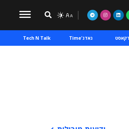
דקאסט
גאדג'Time
Tech N Talk
וכן פרסומי
תוכן פרסומי
וכן פרסומי