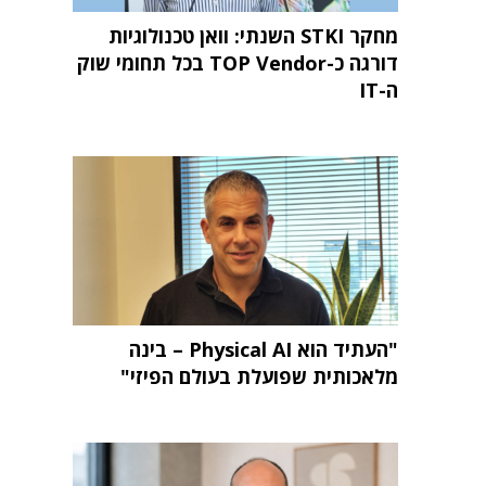
מחקר STKI השנתי: וואן טכנולוגיות
דורגה כ-TOP Vendor בכל תחומי שוק
ה-IT
"העתיד הוא Physical AI – בינה
מלאכותית שפועלת בעולם הפיזי"