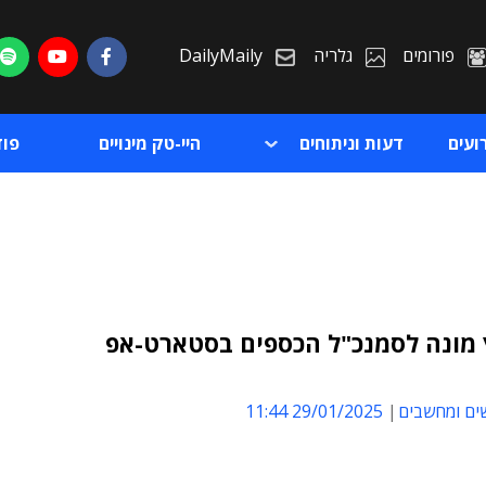
פורומים
גלריה
DailyMaily
ועים
דעות וניתוחים
היי-טק מינויים
פו
 מונה לסמנכ"ל הכספים בסטארט-אפ
ת
ים ומחשבים
29/01/2025 11:44
ת