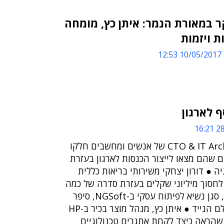
 במאורת הנמר: איתן כץ, מומחה
 ויזמות
10/05/2017 12:53
28/
חברי פורום CTO & IT Architects של אנשים ומחשבים חלקו
 שהם מצאו לייצור הכנסות לארגון בעזרת
יה ● דורון יצחקי משירותי בריאות כללית
לחסוך מיליוני שקלים בעזרת סדרה של כמה
פרויקטים ● ניר שפי, סגן נשיא לפיתוח עסקי ב-NGSoft, סיפר
על ההזדמנויות בעולם הנייד ● איתן כץ, מנהל מוצר בכיר ב-HP
שהראה כיצד לקחת אתגרים טכנולוגיים