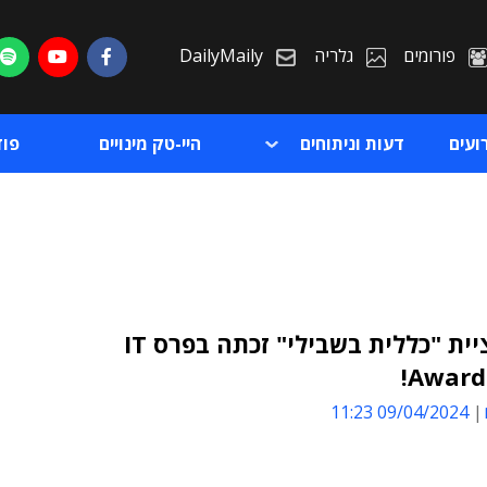
פורומים
גלריה
DailyMaily
ועים
דעות וניתוחים
היי-טק מינויים
פו
אפליקציית "כללית בשבילי" זכתה בפרס IT
Awards
ת
09/04/2024 11:23
ת