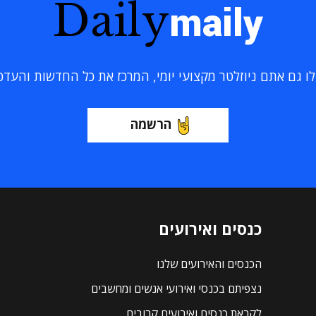
Daily
maily
 גם אתם ניוזלטר מקצועי יומי, המרכז את כל החדשות והעדכוני
הרשמה
כנסים ואירועים
הכנסים והאירועים שלנו
נצפיתם בכנסי ואירועי אנשים ומחשבים
לקראת כנסים ואירועים קרובים