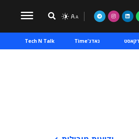
דקאסט
גאדג'Time
Tech N Talk
וכן פרסומי
תוכן פרסומי
וכן פרסומי