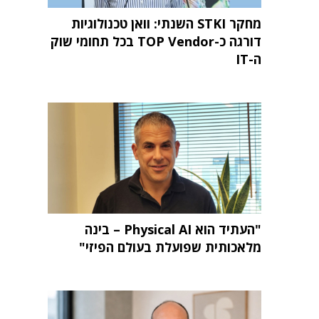
מחקר STKI השנתי: וואן טכנולוגיות
דורגה כ-TOP Vendor בכל תחומי שוק
ה-IT
"העתיד הוא Physical AI – בינה
מלאכותית שפועלת בעולם הפיזי"