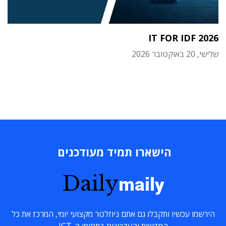
IT FOR IDF 2026
שלישי, 20 באוקטובר 2026
הישארו תמיד מעודכנים
Daily
maily
הירשמו עכשיו ותקבלו גם אתם ניוזלטר מקצועי יומי, המרכז את כל