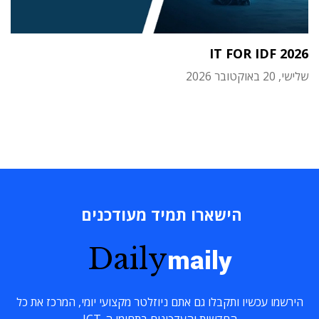
IT FOR IDF 2026
שלישי, 20 באוקטובר 2026
הישארו תמיד מעודכנים
Daily
maily
הירשמו עכשיו ותקבלו גם אתם ניוזלטר מקצועי יומי, המרכז את כל