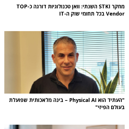
מחקר STKI השנתי: וואן טכנולוגיות דורגה כ-TOP
Vendor בכל תחומי שוק ה-IT
"העתיד הוא Physical AI – בינה מלאכותית שפועלת
בעולם הפיזי"