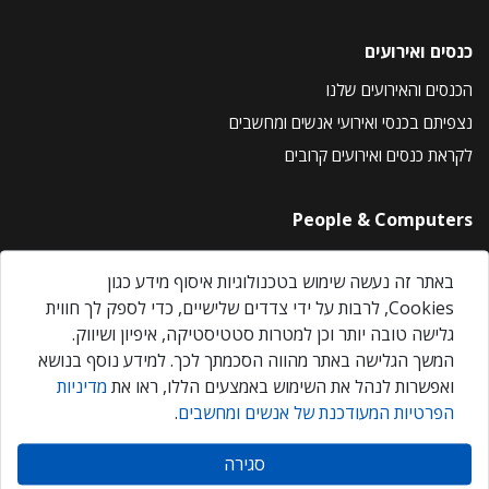
כנסים ואירועים
הכנסים והאירועים שלנו
נצפיתם בכנסי ואירועי אנשים ומחשבים
לקראת כנסים ואירועים קרובים
People & Computers
About Us
באתר זה נעשה שימוש בטכנולוגיות איסוף מידע כגון
Privacy Policy
Cookies, לרבות על ידי צדדים שלישיים, כדי לספק לך חווית
Contact Us
גלישה טובה יותר וכן למטרות סטטיסטיקה, איפיון ושיווק.
Our Events
המשך הגלישה באתר מהווה הסכמתך לכך. למידע נוסף בנושא
ואפשרות לנהל את השימוש באמצעים הללו, ראו את
מדיניות
הפרטיות המעודכנת של אנשים ומחשבים
.
אנשים ומחשבים © 2026 – כל הזכויות שמורות
סגירה
Created by