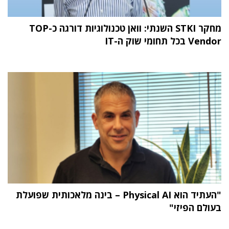
מחקר STKI השנתי: וואן טכנולוגיות דורגה כ-TOP
Vendor בכל תחומי שוק ה-IT
"העתיד הוא Physical AI – בינה מלאכותית שפועלת
בעולם הפיזי"