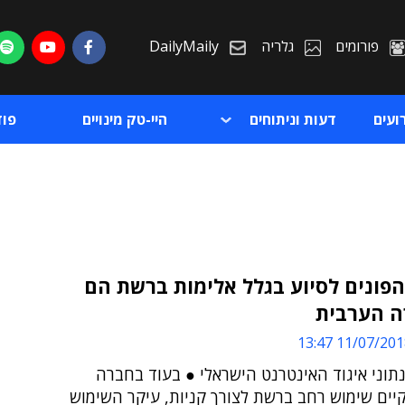
פורומים
גלריה
DailyMaily
ועים
דעות וניתוחים
היי-טק מינויים
פו
 מהפונים לסיוע בגלל אלימות ברשת הם
 הערבית
ת
11/07/2018 13:
ת
נתוני איגוד האינטרנט הישראלי ● בעוד בחברה
יים שימוש רחב ברשת לצורך קניות, עיקר השימוש