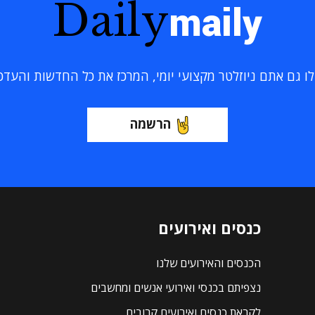
Daily
maily
 גם אתם ניוזלטר מקצועי יומי, המרכז את כל החדשות והעדכוני
הרשמה
כנסים ואירועים
הכנסים והאירועים שלנו
נצפיתם בכנסי ואירועי אנשים ומחשבים
לקראת כנסים ואירועים קרובים