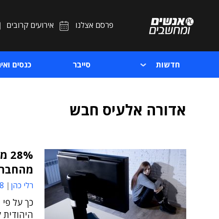
פרסם אצלנו
אירועים קרובים
חדשות
סייבר
כנסים ואיר
אדורה אלעיס חבש
28%
מהחברה
רלי כהן
47
כך על פי 
היהודית ק