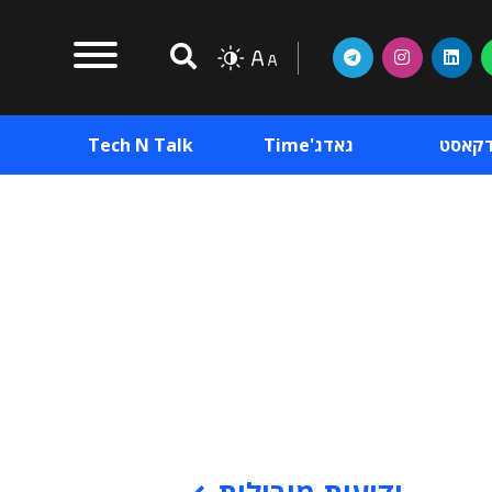
דקאסט
גאדג'Time
Tech N Talk
וכן פרסומי
תוכן פרסומי
וכן פרסומי