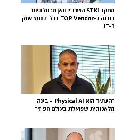
מחקר STKI השנתי: וואן טכנולוגיות
דורגה כ-TOP Vendor בכל תחומי שוק
ה-IT
"העתיד הוא Physical AI – בינה
מלאכותית שפועלת בעולם הפיזי"