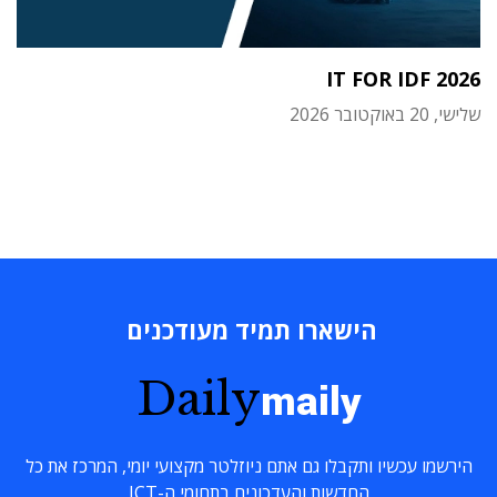
IT FOR IDF 2026
שלישי, 20 באוקטובר 2026
הישארו תמיד מעודכנים
Daily
maily
הירשמו עכשיו ותקבלו גם אתם ניוזלטר מקצועי יומי, המרכז את כל
החדשות והעדכונים בתחומי ה-ICT