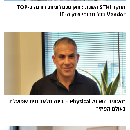
מחקר STKI השנתי: וואן טכנולוגיות דורגה כ-TOP
Vendor בכל תחומי שוק ה-IT
"העתיד הוא Physical AI – בינה מלאכותית שפועלת
בעולם הפיזי"