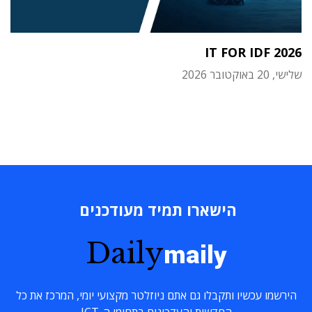
IT FOR IDF 2026
שלישי, 20 באוקטובר 2026
הישארו תמיד מעודכנים
Daily
maily
הירשמו עכשיו ותקבלו גם אתם ניוזלטר מקצועי יומי, המרכז את כל