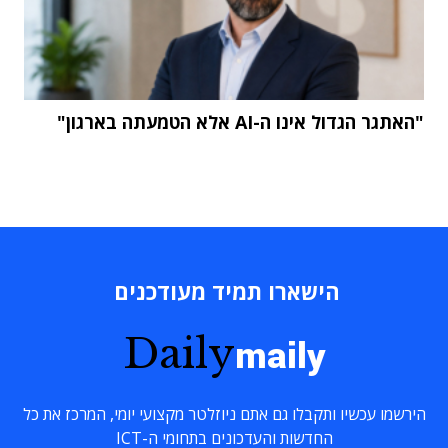
"האתגר הגדול אינו ה-AI אלא הטמעתה בארגון"
הישארו תמיד מעודכנים
Daily
maily
הירשמו עכשיו ותקבלו גם אתם ניוזלטר מקצועי יומי, המרכז את כל
החדשות והעדכונים בתחומי ה-ICT