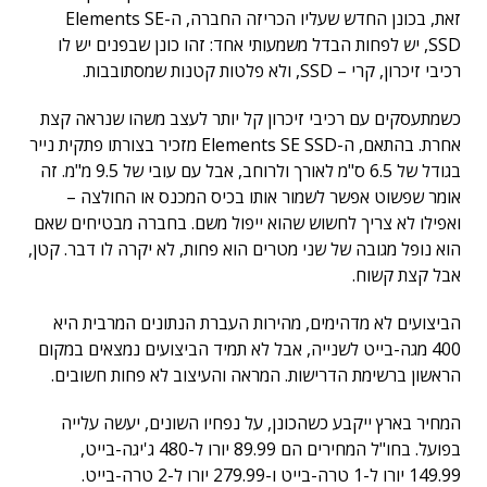
זאת, בכונן החדש שעליו הכריזה החברה, ה-Elements SE
SSD, יש לפחות הבדל משמעותי אחד: זהו כונן שבפנים יש לו
רכיבי זיכרון, קרי – SSD, ולא פלטות קטנות שמסתובבות.
כשמתעסקים עם רכיבי זיכרון קל יותר לעצב משהו שנראה קצת
אחרת. בהתאם, ה-Elements SE SSD מזכיר בצורתו פתקית נייר
בגודל של 6.5 ס"מ לאורך ולרוחב, אבל עם עובי של 9.5 מ"מ. זה
אומר שפשוט אפשר לשמור אותו בכיס המכנס או החולצה –
ואפילו לא צריך לחשוש שהוא ייפול משם. בחברה מבטיחים שאם
הוא נופל מגובה של שני מטרים הוא פחות, לא יקרה לו דבר. קטן,
אבל קצת קשוח.
הביצועים לא מדהימים, מהירות העברת הנתונים המרבית היא
400 מגה-בייט לשנייה, אבל לא תמיד הביצועים נמצאים במקום
הראשון ברשימת הדרישות. המראה והעיצוב לא פחות חשובים.
המחיר בארץ ייקבע כשהכונן, על נפחיו השונים, יעשה עלייה
בפועל. בחו"ל המחירים הם 89.99 יורו ל-480 ג'יגה-בייט,
149.99 יורו ל-1 טרה-בייט ו-279.99 יורו ל-2 טרה-בייט.