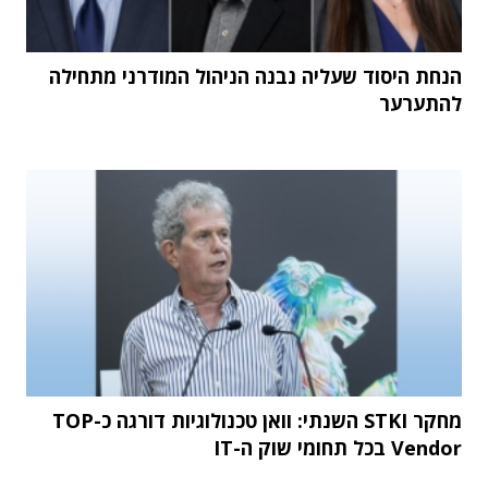
הנחת היסוד שעליה נבנה הניהול המודרני מתחילה
להתערער
מחקר STKI השנתי: וואן טכנולוגיות דורגה כ-TOP
Vendor בכל תחומי שוק ה-IT