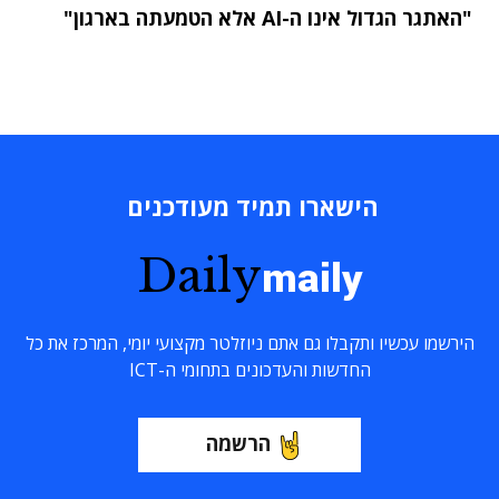
"האתגר הגדול אינו ה-AI אלא הטמעתה בארגון"
הישארו תמיד מעודכנים
Daily
maily
הירשמו עכשיו ותקבלו גם אתם ניוזלטר מקצועי יומי, המרכז את כל
החדשות והעדכונים בתחומי ה-ICT
הרשמה