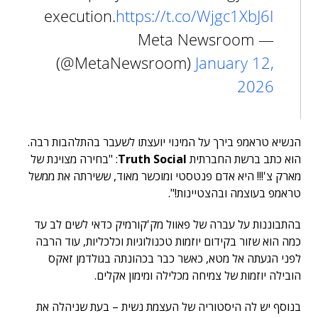
execution.
https://t.co/Wjgc1XbJ6I
— Meta Newsroom
(@MetaNewsroom)
January 12,
2026
הנשיא טראמפ בירך על המינוי יועצתו לשעבר בהתלהבות רבה.
הוא כתב ברשת החברתית
Truth Social
: "בחירה מצוינת של
מארק צ'!!! היא אדם פנטסטי ומוכשר מאוד, ששירתה את ממשל
טראמפ בעוצמה ובהצטיינות!".
בהתבוננות על עברה של פאוול מק'קורמיק כדאי לשים לב עד
כמה הוא שזור בקידום יוזמות טכנולוגיות וכלכליות, עוד הרבה
לפני הגעתה אל מטא, כאשר כבר בכהונתה בגולדמן זאקס
הובילה יוזמות של צמיחה מכלילה ומימון אקלים.
בנוסף יש לה היסטוריה של העצמת נשית – בעת שניהלה את