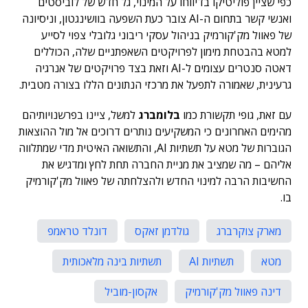
כפי שציין פוליטיקו בדיווחו על המינוי, גל חדש של לוביסטים
ואנשי קשר בתחום ה-AI צובר כעת השפעה בוושינגטון, וניסיונה
של פאוול מק'קורמיק בניהול עסקי ריבוני גלובלי צפוי לסייע
למטא בהבטחת מימון לפרויקטים השאפתניים שלה, הכוללים
דאטה סנטרים עצומים ל-AI וזאת בצד פרויקטים של אנרגיה
גרעינית, שאמורה לתפעל את מרכזי הנתונים הללו בצורה מטבית.
עם זאת, גופי תקשורת כמו
בלומברג
למשל, ציינו בפרשנויותיהם
מהימים האחרונים כי המשקיעים נותרים דרוכים אל מול ההוצאות
הגוברות של מטא על תשתיות AI, והתשואה האיטית מדי שמתלווה
אליהם – מה שמציב את מניית החברה תחת לחץ ומדגיש את
החשיבות הרבה למינוי החדש ולהצלחתה של פאוול מק'קורמיק
בו.
מארק צוקרברג
גולדמן זאקס
דונלד טראמפ
מטא
תשתיות AI
תשתיות בינה מלאכותית
דינה פאוול מק'קורמיק
אקסון-מוביל