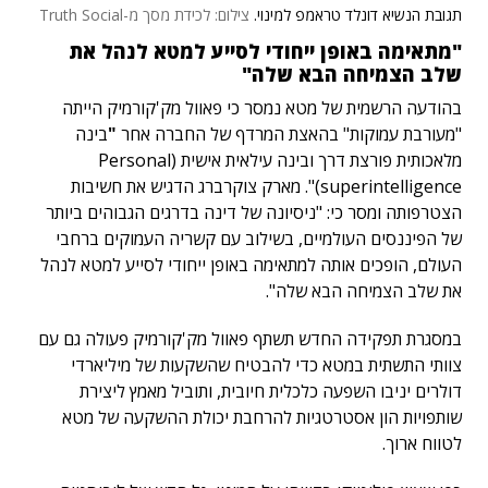
תגובת הנשיא דונלד טראמפ למינוי.
צילום: לכידת מסך מ-Truth Social
"מתאימה באופן ייחודי לסייע למטא לנהל את
שלב הצמיחה הבא שלה"
בהודעה הרשמית של מטא נמסר כי פאוול מק'קורמיק הייתה
"מעורבת עמוקות" בהאצת המרדף של החברה אחר
"
בינה
מלאכותית פורצת דרך ובינה עילאית אישית (
Personal
superintelligence)
". מארק צוקרברג הדגיש את חשיבות
הצטרפותה ומסר כי: "ניסיונה של דינה בדרגים הגבוהים ביותר
של הפיננסים העולמיים, בשילוב עם קשריה העמוקים ברחבי
העולם, הופכים אותה למתאימה באופן ייחודי לסייע למטא לנהל
את שלב הצמיחה הבא שלה".
במסגרת תפקידה החדש תשתף פאוול מק'קורמיק פעולה גם עם
צוותי התשתית במטא כדי להבטיח שהשקעות של מיליארדי
דולרים יניבו השפעה כלכלית חיובית, ותוביל מאמץ ליצירת
שותפויות הון אסטרטגיות להרחבת יכולת ההשקעה של מטא
לטווח ארוך.