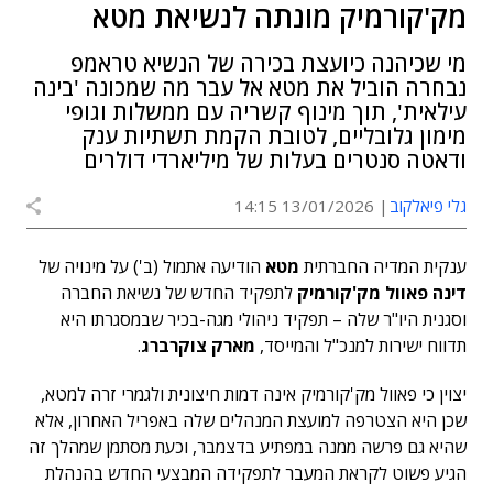
מק'קורמיק מונתה לנשיאת מטא
מי שכיהנה כיועצת בכירה של הנשיא טראמפ
נבחרה הוביל את מטא אל עבר מה שמכונה 'בינה
עילאית', תוך מינוף קשריה עם ממשלות וגופי
מימון גלובליים, לטובת הקמת תשתיות ענק
ודאטה סנטרים בעלות של מיליארדי דולרים
גלי פיאלקוב
13/01/2026 14:15
ענקית המדיה החברתית
מטא
הודיעה אתמול (ב') על מינויה של
דינה פאוול מק'קורמיק
לתפקיד החדש של נשיאת החברה
וסגנית היו"ר שלה – תפקיד ניהולי מגה-בכיר שבמסגרתו היא
תדווח ישירות למנכ"ל והמייסד,
מארק צוקרברג
.
יצוין כי פאוול מק'קורמיק אינה דמות חיצונית ולגמרי זרה למטא,
שכן היא הצטרפה למועצת המנהלים שלה באפריל האחרון, אלא
שהיא גם פרשה ממנה במפתיע בדצמבר, וכעת מסתמן שמהלך זה
הגיע פשוט לקראת המעבר לתפקידה המבצעי החדש בהנהלת