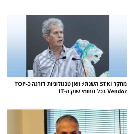
מחקר STKI השנתי: וואן טכנולוגיות דורגה כ-TOP
Vendor בכל תחומי שוק ה-IT