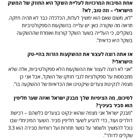
אחת הסיבות המרכזיות לעליית השקל היא החוזק של המשק
הישראלי – וזה טוב, לא?
"לא, משום שאם הוא ימשיך לעלות, הכלכלה כבר לא תהיה חזקה.
תראה מה שקורה כאן: יש עלייה בהשקעות הספקולטיביות
בשקלים, כי העלייה בשער השקל קורצת ואומרת שההשקעה
בשקל היא כדאית".
אז אתה רוצה לעצור את ההשקעות הזרות בהיי-טק
הישראלי?
"אני לא רוצה לעצור את ההשקעות הלא ספקולטיביות, אלה שלא
מתבססות על ספקולציות לגבי חוזקו של השקל, אבל אני כן
מצפה לנקיטת צעדים שיקטינו את הכדאיות של ההשקעה בו".
לסיכום, מה הציפיות שלך מבנק ישראל ואיזה שער חליפין
הוא סביר בעיניך?
"מבנק ישראל אני מצפה שהוא ינקוט בצעדים כלשהם – רכישת
דולרים ועוד, כדי להגיע לשער חליפין סביר. השער המינימלי שבו
נוכל להמשיך ולשמור על כושר תחרות ועל רווחיות סבירה הוא 3.3
שקלים לדולר".