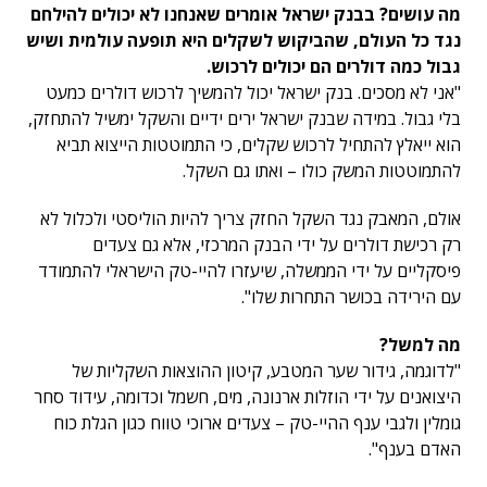
מה עושים? בבנק ישראל אומרים שאנחנו לא יכולים להילחם
נגד כל העולם, שהביקוש לשקלים היא תופעה עולמית ושיש
גבול כמה דולרים הם יכולים לרכוש.
"אני לא מסכים. בנק ישראל יכול להמשיך לרכוש דולרים כמעט
בלי גבול. במידה שבנק ישראל ירים ידיים והשקל ימשיל להתחזק,
הוא ייאלץ להתחיל לרכוש שקלים, כי התמוטטות הייצוא תביא
להתמוטטות המשק כולו – ואתו גם השקל.
אולם, המאבק נגד השקל החזק צריך להיות הוליסטי ולכלול לא
רק רכישת דולרים על ידי הבנק המרכזי, אלא גם צעדים
פיסקליים על ידי הממשלה, שיעזרו להיי-טק הישראלי להתמודד
עם הירידה בכושר התחרות שלו".
מה למשל?
"לדוגמה, גידור שער המטבע, קיטון ההוצאות השקליות של
היצואנים על ידי הוזלות ארנונה, מים, חשמל וכדומה, עידוד סחר
גומלין ולגבי ענף ההיי-טק – צעדים ארוכי טווח כגון הגלת כוח
האדם בענף".