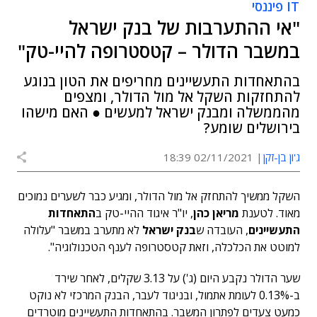
IT פיננסי
"אי ההתערבות של בנק ישראל
במשבר הדולר – קטסטרופה להיי-טק"
בהתאחדות התעשיינים מחריפים את הטון בנוגע
להתחזקות השקל אל מול הדולר, ומצפים
מהממשלה ומבנק ישראל למעשים ● האם מישהו
בירושלים שומע?
ג'ון בן-זקן
02/11/2021 18:39
השקל ממשיך להתחזק אל מול הדולר, ומגיע כבר לשערים נמוכים
מאוד. לטענת
מריאן כהן
, יו"ר איגוד ההיי-טק ב
התאחדות
התעשיינים
, העובדה ש
בנק ישראל
לא מתערב במשבר "עלולה
למוטט את הכלכלה, וזאת קטסטרופה לענף הטכנולוגיה".
שער הדולר נקבע היום (ג') על 3.13 שקלים, לאחר שירד
ב-0.13% לעומת אתמול, ובניגוד לעבר, הבנק המרכזי לא נוקט
כמעט צעדים לפתרון המשבר. בהתאחדות התעשיינים מוטרדים