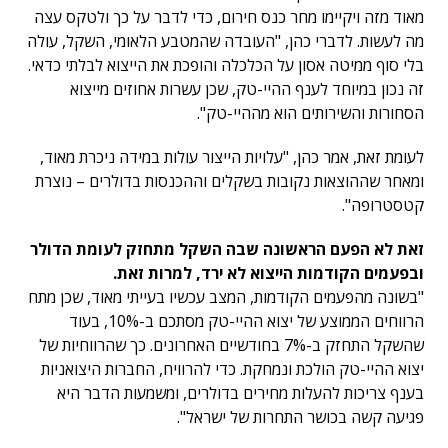
מאוד מזה ויקיימו מחר כנס חירום, כדי לדבר על כך ולטקס עצה
מה לעשות. לדברי כהן, "העובדה שהמטבע הלאומי, השקל, עולה
בלי סוף ממיטה אסון על הכלכלה והופכת את הייצוא לבלתי כדאי.
זה נכון במיוחד לענף ההיי-טק, שכן עשרות אחוזים מייצוא
הסחורות והשירותים הוא מההיי-טק".
לעומת זאת, אמר כהן, "עלויות הייצור עולות במידה ניכרת מאוד,
ומאחר שההוצאות נקובות בשקלים וההכנסות בדולרים – נוצרת
קטסטרופה".
זאת לא הפעם הראשונה שבה השקל מתחזק לעומת הדולר
ובפעמים הקודמות הייצוא לא ירד, למרות זאת.
"בשונה מהפעמים הקודמות, המצב עכשיו בעייתי מאוד, שכן מתח
הרווחים הממוצע של יצוא ההיי-טק מסתכם ב-10%, בעוד
שהשקל התחזק ב-7% בחודשיים האחרונים. כך שהרווחיות של
יצוא ההיי-טק הולכת ונמחקת. כדי להרוויח, החברות היצואניות
בענף צריכות להעלות מחירים בדולרים, ומשמעות הדבר היא
פגיעה קשה בכושר התחרות של ישראל".