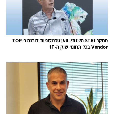
מחקר STKI השנתי: וואן טכנולוגיות דורגה כ-TOP
Vendor בכל תחומי שוק ה-IT