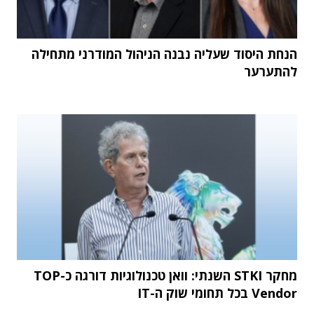
הנחת היסוד שעליה נבנה הניהול המודרני מתחילה
להתערער
מחקר STKI השנתי: וואן טכנולוגיות דורגה כ-TOP
Vendor בכל תחומי שוק ה-IT