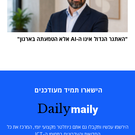
"האתגר הגדול אינו ה-AI אלא הטמעתה בארגון"
הישארו תמיד מעודכנים
Daily
maily
הירשמו עכשיו ותקבלו גם אתם ניוזלטר מקצועי יומי, המרכז את כל
החדשות והעדכונים בתחומי ה-ICT