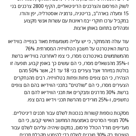
לשוק הפרסום והצרכנים הדיגיטאליים, הקיף 2800 צרכנים בני
15 ומעלה בארה"ב, בריטניה, גרמניה אוסטרליה, יפן והודו.
במקביל ערכו חוקרי יבמ ראיונות עם עשרות אנשי מקצוע
ומנהלים בתחום באותן ארצות.
עוד עולה מהמחקר, כי יש עלייה משמעותית מאוד בצפייה בווידיאו
ברשת האינטרנט על חשבון הטלוויזיה המסורתית. 76%
מהמשתמשים באינטרנט מסרו, כי צפו לאחרונה בווידיאו ברשת
ו-35% מהנשאלים מסרו, כי הם עושים כך באופן קבוע. תופעה זו
בולטת במיוחד אצל צעירים בני 18 עד 21, אשר 50% מהם
הצהירו, כי הם צופים פחות ופחות בטלוויזיה. רבים מהנחקרים
הצעירים מסרו, כי הם "שולטים" בתכני הווידיאו בהם הם צופים
ברשת. 30% מדרגים ומבקרים את תכני הווידיאו להם הם
נחשפים, ו-25% מורידים מהרשת תכני וידיאו בהם צפו.
מסקנות נוספות קשורות בנכונות לשלם עבור תכנים דיגיטליים.
70% מצופי הסרטים באמצעות המחשב האישי קבעו, כי הם
מעדיפים מודל הכולל פרסום, במקום שיהיה עליהם לשלם עבור
השירות; רק 30% מוכנים לשלם כדי להימנע מקבלת תכנים