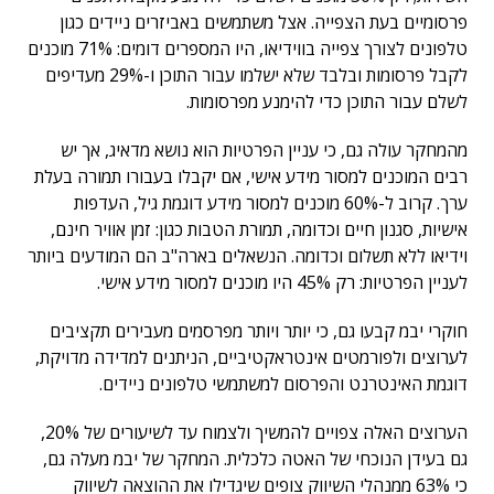
פרסומיים בעת הצפייה. אצל משתמשים באביזרים ניידים כגון
טלפונים לצורך צפייה בווידיאו, היו המספרים דומים: 71% מוכנים
לקבל פרסומות ובלבד שלא ישלמו עבור התוכן ו-29% מעדיפים
לשלם עבור התוכן כדי להימנע מפרסומות.
מהמחקר עולה גם, כי עניין הפרטיות הוא נושא מדאיג, אך יש
רבים המוכנים למסור מידע אישי, אם יקבלו בעבורו תמורה בעלת
ערך. קרוב ל-60% מוכנים למסור מידע דוגמת גיל, העדפות
אישיות, סגנון חיים וכדומה, תמורת הטבות כגון: זמן אוויר חינם,
וידיאו ללא תשלום וכדומה. הנשאלים בארה"ב הם המודעים ביותר
לעניין הפרטיות: רק 45% היו מוכנים למסור מידע אישי.
חוקרי יבמ קבעו גם, כי יותר ויותר מפרסמים מעבירים תקציבים
לערוצים ולפורמטים אינטראקטיביים, הניתנים למדידה מדויקת,
דוגמת האינטרנט והפרסום למשתמשי טלפונים ניידים.
הערוצים האלה צפויים להמשיך ולצמוח עד לשיעורים של 20%,
גם בעידן הנוכחי של האטה כלכלית. המחקר של יבמ מעלה גם,
כי 63% ממנהלי השיווק צופים שיגדילו את ההוצאה לשיווק