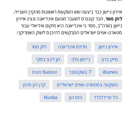
איירון ניישן כבר ביצעה שש השקעות ראשונות מהקרן השנייה.
לוק מסר
, חבר קונגרס לשעבר מטעם אינדיאנה ונציג איירון
ניישן בארה"ב, מסר כי אינדיאנה היא מיקום אידיאלי עבור
סטארט-אפים ישראלים המבקשים להיכנס לשוק האמריקני.
איירון ניישן
מדינת אינדיאנה
לוק מסר
מייק ברון
ג'ייסון וולף
חן לינצ'בסקי
illumex
7 באוקטובר
Iron Nation
השקעה בסטארט-אפים ישראליים
קרן הון סיכון
גיל פרידלנדר
גיוס הון
Nvidia