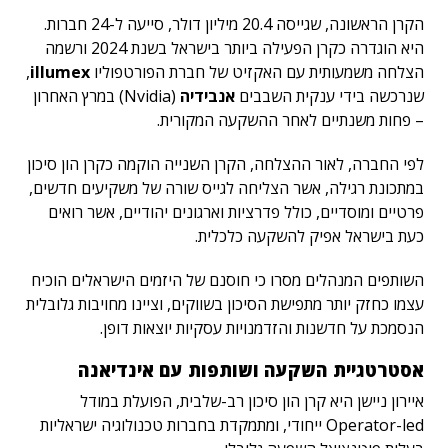
הקרן הראשונה, שגייסה 20.4 מיליון דולר, סייעה ל-24 חברות.
היא הוגדרה כקרן הפעילה ביותר בישראל בשנת 2024 ורשמה
הצלחה משמעותית עם האקזיט של חברת הפורטפוליו
illumex
,
שנרכשה בידי ענקית השבבים
אנבידיה
(Nvidia) במרץ האחרון
– פחות משנתיים לאחר ההשקעה המקורית.
לפי החברה, לאור ההצלחה, הקרן השנייה הוקמה כקרן הון סיכון
במתכונת רגילה, אשר הצליחה לגייס שורה של משקיעים חדשים,
פרטיים ומוסדיים, כולל פדרציות וארגונים יהודיים, אשר רואים
כעת בישראל אפיק להשקעה כלכלית.
השותפים המנהלים מסרו כי חוסנם של היזמים הישראלים הוכיח
עצמו כחזק יותר מתפישת הסיכון בשווקים, וציינו מחויבות גלובלית
הנסמכת על חדשנות והזדמנויות עסקיות יוצאות דופן.
אסטרטגיית השקעה ושותפות עם אינדיאנה
איירון ניישן היא קרן הון סיכון רב-שלבית, הפועלת במודל
Operator-led ייחודי, ומתמקדת בחברות טכנולוגיה ישראליות