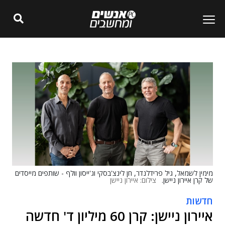
מימין לשמאל, גיל פרידלנדר, חן לינצ'בסקי וג'ייסון וולף - שותפים מייסדים
של קרן איירון ניישן.
צילום: איירון ניישן
חדשות
איירון ניישן: קרן 60 מיליון ד' חדשה