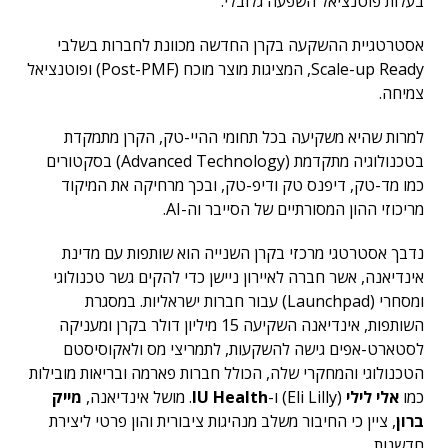
בעלות פוטנציאל השפעה גלובלי.
אסטרטגיית ההשקעה בקרן החדשה מכוונת לחברות בשלבי
Scale-up Ready, המציגות מוצר מוכח (Post-PMF) ופוטנציאל
צמיחה.
למרות שהיא משקיעה בכל תחומי ההיי-טק, הקרן מתמקדת
בטכנולוגיה מתקדמת (Advanced Technology) בסקטורים
כמו מד-טק, דיפנס טק ודיפ-טק, ובכך מרחיקה את המיקוד
מריכוזי ההון המסורתיים של הסייבר וה-AI.
נדבך אסטרטגי מרכזי בקרן השנייה הוא שותפות עם מדינת
אינדיאנה, אשר חברה לאיירון ניישן כדי להקים גשר טכנולוגי
ומסחרי (Launchpad) עבור חברות ישראליות. במסגרת
השותפות, אינדיאנה השקיעה 15 מיליון דולר בקרן ומעניקה
לסטארט-אפים גישה להשקעות, לתמריצי מס ולאקוסיסטם
הטכנולוגי והמחקרי שלה, הכולל חברות פארמה ובריאות מובילות
כמו
אלי לילי
(Eli Lilly) ו-
IU Health
. מושל אינדיאנה,
מייק
ברון
, ציין כי החיבור משלב מנהיגות ציבורית והון פרטי ליצירת
חדשנות.