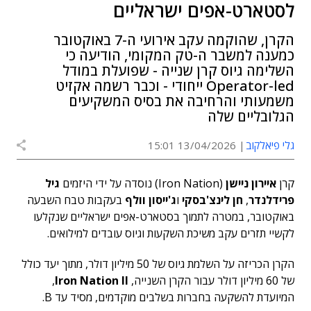
לסטארט-אפים ישראליים
הקרן, שהוקמה עקב אירועי ה-7 באוקטובר
כמענה למשבר ה-טק המקומי, הודיעה כי
השלימה גיוס קרן שנייה - שפועלת במודל
Operator-led ייחודי - וכבר רשמה אקזיט
משמעותי והרחיבה את בסיס המשקיעים
הגלובליים שלה
גלי פיאלקוב
13/04/2026 15:01
קרן
איירון ניישן
(Iron Nation) נוסדה על ידי היזמים
גיל
פרידלנדר
,
חן לינצ'בסקי
ו
ג'ייסון וולף
בעקבות טבח השבעה
באוקטובר, במטרה לתמוך בסטארט-אפים ישראליים שנקלעו
לקשיי תזרים עקב משיכת השקעות וגיוס עובדים למילואים.
הקרן הכריזה על השלמת גיוס של 50 מיליון דולר, מתוך יעד כולל
של 60 מיליון דולר עבור הקרן השנייה,
Iron Nation II
,
המיועדת להשקעה בחברות בשלבים מוקדמים, מסיד עד B.