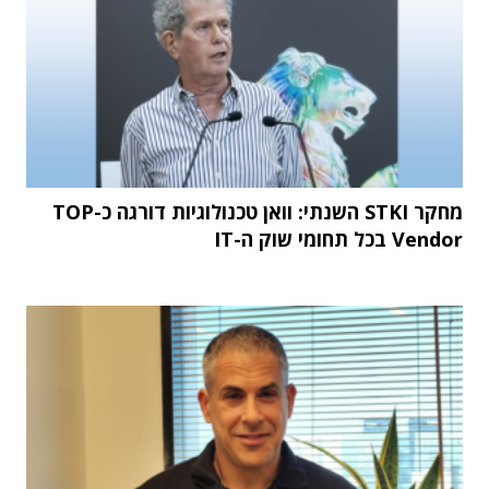
מחקר STKI השנתי: וואן טכנולוגיות דורגה כ-TOP
Vendor בכל תחומי שוק ה-IT