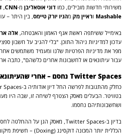
משירותי חדשות מובילים, כמו
דוני אוסאליבן
מ-
CNN
,
ד
Mashable
ו
ראיין מק
מ
הניו יורק טיימס
, בין היתר – ע
באימייל ששיתפה ראשת אגף האמון והאבטחה,
אלה ארוו
עדכון למדיניות ניהול התוכן. "בלי להגיב על חשבון ספצ
מפר את מדיניות הפרטיות שלנו ומעמיד משתמשים אחרים ב
עבור עיתונאים או לחשבונות אחרים כלשהם", כתבה ארווי
Twitter Spaces נחסם – אחרי שהעיתונאים התעמתו בו עם מאסק
בטוויטר. הבעלים מאסק הצטרף לשיחה זו, שבה היו מעור
ושחשבונותיהם נחסמו.
בדיון ב-Twitter Spaces, מאסק הגן ע
הכללית יותר המכונה דוקסי