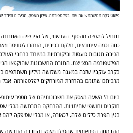
פשוט לקח ממשתמש את שמו בפלטפורמה. אילון מאסק, הבעלים והיו"ר של X
נתחיל למעשה מהסוף, העכשווי, של הפרשיה האחרונה
כמה וכמה עיתונאים, חלקם בכירים, הוחזרו לטוויטר וז
הניבה תגובות כועסות וביקורתיות במיוחד ברחבי העולם
הפלטפורמה המצייצת. החזרת החשבונות שהוקפאו הגיע
בקרב עוקביו שזכה במענה משלושה מיליון משתתפים בש
מרביתם שתומכו בהחזרת המורחקים לפלטפורמה. אבל מ
ביום ה' השעה מאסק את חשבונותיהם של מספר עיתונאי
חוקרים וחושפי שחיתויות. ההרחקה התרחשה מבלי שטוו
בגין הפרת כללים שלה, לכאורה, או מבלי שסיפקה להם א
ההדממה הפתאומית שהטילו מאסק והחברה החדשה שבב