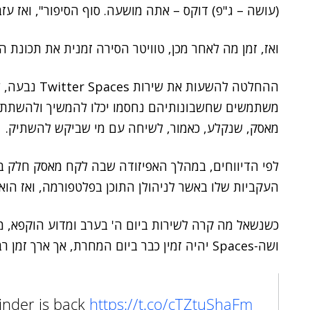
(עושה – ג"פ) דוקס – אתה מושעה. סוף הסיפור", ואז ע
ואז, זמן מה לאחר מכן, טוויטר הסירה זמנית את תכונת האודי
ההחלטה להשעות
משתמשים שחשבונותיהם נחסמו יכלו להמשיך ולהשתתף 
מאסק, שנקלע, כאמור, לשיחה עם מי שביקש להשתיק.
לפי הדיווחים, במהלך האפיזודה שבה לקח מאסק חלק בש
העקביות שלו באשר לניהולן התוכן בפלטפורמה, ואז הוא
כשנשאל מה קרה לשירות ביום ה' בערב ומדוע הוקפא, מ
ושה-Spaces יהיה זמין כבר ביום המחרת, אך ארך זמן רב יותר עד שהשירות אכן חזר.
inder is back
https://t.co/cTZtuShaFm