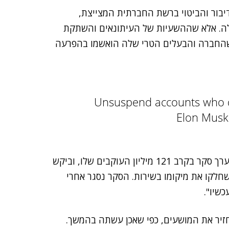
דיבור והביטוי ברשת החברתית המצייצת,
לה. אלא שההשעיות של העיתונאים והשתקת
 שהחברה והבעלים הטרי שלה הואשמו בהפרעה
Unsuspend accounts who do
עקב הלחץ והביקורת שספגה טוויטר על שאירוע, מאסק ערך סקר בקרב 121 מיליון העוקבים שלו, וביקש
חלקו את מיקומו בשירות. הסקר נסגר אחרי
חזיר את המושעים, כפי שאכן עשתה בהמשך.