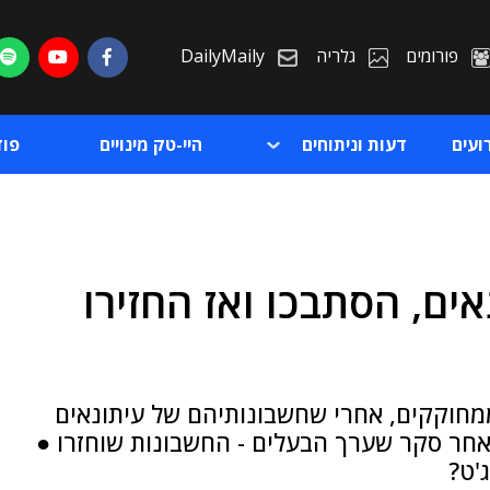
פורומים
גלריה
DailyMaily
ועים
דעות וניתוחים
היי-טק מינויים
פו
ים, הסתבכו ואז החזירו
ת
ת
מחוקקים, אחרי שחשבונותיהם של עיתונאים
אחר סקר שערך הבעלים - החשבונות שוחזרו ●
'ט?