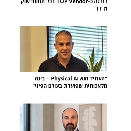
דורגה כ-TOP Vendor בכל תחומי שוק
ה-IT
"העתיד הוא Physical AI – בינה
מלאכותית שפועלת בעולם הפיזי"