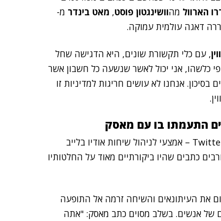
רו הארוול
מה
וושינגטון פוסט
,
מאט בינדר
מ-
וררה דאגה עולמית עמוקה.
ין
, עם כלי תקשורת שונים, היא הדגישה שחל
יפי כלשהו, אני יכול לאשר שנשעה כל חשבון אשר
סיכון. אנחנו לא עושים חריגות למדיניות זו
ן.
כחלק מהתגובות לפרשה החל דיון אודותיה ב-Twitter Spaces – אמצעי לניהול שיחות אודיו בלייב
בים כתבים שהיו ביקורתיים מאוד על החלטותיו
ל ההחלטה לחסום את העיתונאים והשיחה זרמה אל התופעה
נג (Doxing) – חשיפת מיקום של אנשים. בשלב מסוים כתב מאסק: "אתה