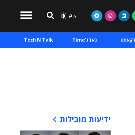
דקאסט
גאדג'Time
Tech N Talk
וכן פרסומי
תוכן פרסומי
וכן פרסומי
ידיעות מובילות