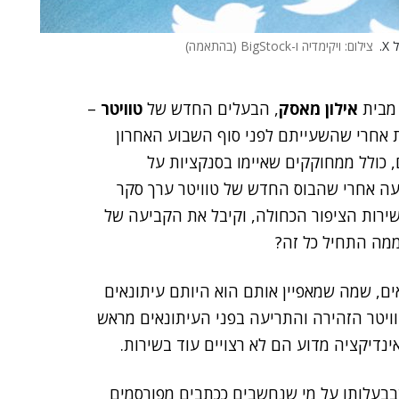
.
צילום: ויקימדיה ו-BigStock (בהתאמה)
 מבית
אילון מאסק
, הבעלים החדש של
טוויטר
–
את אחרי שהשעייתם לפני סוף השבוע האחרון
, כולל ממחוקקים שאיימו בסנקציות על
ה אחרי שהבוס החדש של טוויטר ערך סקר
ירות הציפור הכחולה, וקיבל את הקביעה של
מה התחיל כל זה?
ם, שמה שמאפיין אותם הוא היותם עיתונאים
יטר הזהירה והתריעה בפני העיתונאים מראש
ינדיקציה מדוע הם לא רצויים עוד בשירות.
עלותו על מי שנחשבים ככתבים מפורסמים