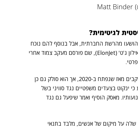
סטית לגיטימית?
ושעו מהרשת החברתית, אבל בנוסף להם נוכח
, הבחור בן ה-20 שניהל חשבון ששמו 'אילון ג'ט' (ElonJet), שם פורסם מעקב צמוד אחרי
רטי.
החשבון שהושעה היה פופולרי וצבר יותר מחצי מיליון עוקבים מאז שנפתח ב-2020, אך הוא סולק גם כן
כי ינקוט בצעדים משפטיים נגד סוויני בשל
עותיו. מאסק הוסיף ואמר שיפעל גם נגד
 שלה על מיקום של אנשים, מלבד בתנאי