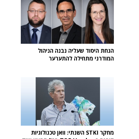
הנחת היסוד שעליה נבנה הניהול
המודרני מתחילה להתערער
מחקר STKI השנתי: וואן טכנולוגיות