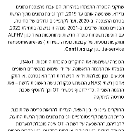
שחקני הכופרה התפתחו במהירות. הם עברו מהצפנת נתונים
גרידא, ששימשה אותם עד 2019, דרך גניבת נתונים מתוך הרשת
בטרם ההצפנה, ב-2020, ועד לקמפיינים גדולים של סחיטה,
הבנויים מכמה שלבים, ב-2021. מגמה זו נמשכה בתחילת 2022,
עם הופעת משפחות כופרה חדשות ומתוחכמות מאוד כגון ALPHV
ומתקפות נוספות של קבוצות כופרה כשירות (ransomware-as-
a-service), כגון
קבוצת Conti
.
הכופרה ששימשה את החוקרים כהוכחת היתכנות, R4IoT,
מנצלת את המגמה הראשונה, על ידי שימוש במכשירים חשופים
ופגיעים, כגון מצלמות וידיאו המשדרות דרך האינטרנט, או התקן
אחסון רשתי (NAS), המשמש כנקודת גישה ראשונית לרשת – ואת
המגמה השנייה, כדי לחטוף מכשירי OT וכך להוסיף שכבת
סחיטה למתקפה.
החוקרים ציינו כי, בין השאר, הצליחו להראות פריסה של תוכנת
כריית מטבעות קריפטוגרפיים וגניבת נתונים מתוך הרשת החוצה.
לדבריהם, "ההשפעה על רשת ה-OT אינה מוגבלת למערכות
הפעלה רגילות, כגון לינוקס, או לסוגי התקנים, כגון בקרים חכמים