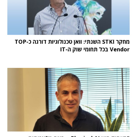
מחקר STKI השנתי: וואן טכנולוגיות דורגה כ-TOP
Vendor בכל תחומי שוק ה-IT