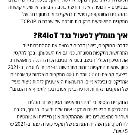
בבניינים – הכופרה אינה דורשת כתיבה קבועה, או שינויי קושחה
בהתקנים המותקפים, ופועלת בהיקף גדול במגוון רחב של
התקנים המושפעים מנקודות תורפה של שכבת ה-TCP/IP".
איך מומלץ לפעול נגד R4IoT?
לדברי החוקרים, "ישנן דרכים לצמצם את ההסתברות של
התרחשות מתקפות מסוג זה, כמו גם את השפעתן, ובכך להקטין
את הסיכון הכולל הניצב בפני ארגונים. הכרה והגנה מתאפשרות,
כיוון שמאות התקפות דומות מתרחשות בו-זמנית. לדוגמה, ב-2021
ביצעה קבוצת Conti יותר מ-400 התקפות מוצלחות על ארגונים
אמריקניים ובינלאומיים. המשמעות היא שניתן לזהות ניצול פעיל
של התקנים ונקודות תורפה בזמן אמת, ובכך לתעדף את הגנתם".
החוקרים הוסיפו כי "זיהוי מתאפשר מכיוון שרוב הכלים
והטכניקות המשמשים שחקני איום אלה ידועים. בנוסף, תגובה
ושחזור מתאפשרים כיוון שההתקפות אינן מיידיות ואוטומטיות
לחלוטין. זמן השהייה הממוצע של תוקפי כופרה עמד ב-2021 על
5 ימים".