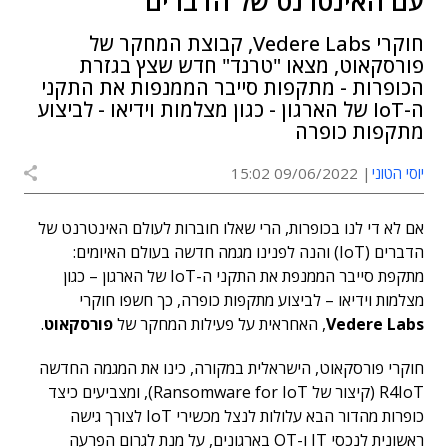
עם האינטרנט של הדברים
חוקרי Vedere Labs, קבוצת המחקר של
פורסקאוט, מצאו "טרנד" חדש שצץ בגזרת
הכופרות - מתקפות סייבר הממנפות את התקני
ה-IoT של הארגון - כגון מצלמות וידיאו - לביצוע
מתקפות כופרה
יוסי הטוני
09/06/2022 15:02
אם לא די לנו בכופרות, הרי שאלו חוברות לעולם האינטרנט של
הדברים (IoT) והנה לפנינו מגמה חדשה בעולם האיומים:
מתקפת סייבר הממנפת את התקני ה-IoT של הארגון – כגון
מצלמות וידיאו – לביצוע מתקפות כופרה, כך חשפו חוקרי
Vedere Labs
, האחראית על פעילות המחקר של
פורסקאוט
.
חוקרי פורסקאוט, הישראלית במקורה, כינו את המגמה החדשה
R4IoT (קיצור של Ransomware for IoT), ומצביעים כיצד
כופרות מהדור הבא עלולות לנצל מכשירי IoT לצורך גישה
ראשונית לנכסי IT ו-OT בארגונים, על מנת לגרום הפרעה