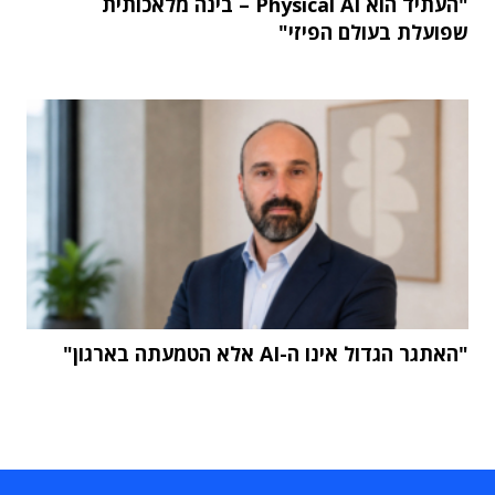
"העתיד הוא Physical AI – בינה מלאכותית
שפועלת בעולם הפיזי"
"האתגר הגדול אינו ה-AI אלא הטמעתה בארגון"