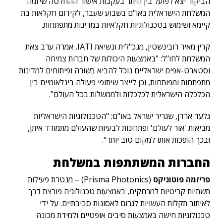
הביקור יצא לפועל בין היתר בעקבות אישור ההחלטה שיזמה
המשלחת הישראלית באו"ם בשבוע שעבר, לקידום חקלאות בת
קיימא ושימוש בטכנולוגיות חקלאיות במדינות מתפתחות.
קרין מאיר רובינשטין, מנכ"לית ונשיאת IATI, אמרה ערב צאת
המשלחת לחו"ל: "באמצעות היכולות של חברות צמיחה
וסטארט-אפים ישראליים נוכל להביא בשורה ופיתוחים למדינות
מתפתחות ומפותחות, וכן לייצר שיתופי פעולה בינלאומיים בין
הכלכלה הישראלית לכלכלות ולממשלות בכל העולם".
גלעד ארדן, שגריר ישראל באו"ם: "הטכנולוגיות הישראליות
מביאות 'אור לעולם' ופתרונות לבעיות שהעולם מתמודד איתן,
ובכך הופכות אותו למקום טוב יותר".
החברות המשתתפות במשלחת
פריזמה פוטוניקס
(Prisma Photonics) – מנטרת פעילות
תשתיות קריטיות למרחקים, באמצעות טכנולוגיה פורצת דרך
לאיתור תקלות העשויות לגרום לאסונות סביבתיים. על ידי
טכנולוגיות חישה באמצעות סיבים אופטיים ולמידת מכונה