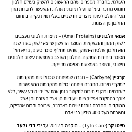
העולמי. בחברה מספרים שהם הראשונים להשיק בעולם חלבון
חומוס מרוכז, בעל פרופיל תזונתי מעולה, המאפשר לחברות מזון
מכל העולם לפתח מוצרים חדשניים בעלי תווית נקייה בתחום
החלבון מן הצומח.
אמאי חלבונים
(Amai Proteins) – מייצרת חלבוני מעצבים
לשוק המזון והמשקאות. המוצר הראשון שייצא לשוק בעוד שנה
הוא חלבון אולטרה-מתוק, שהינו תחליף סוכר טעים, בריא וזול
מסוכר ביחידות המתקה. החלבון מעוצב באמצעות עיצוב חלבונים
חישובי, ומיוצר באמצעות תסיסה מדייקת.
קרביין
(Carbyne) – חברה שמפתחת טכנולוגיות מתקדמות
למוקדי חירום. החברה פיתחה יכולות מתקדמות המאפשרות
לאזרחים ומוקדי חירום לתקשר בזמן אמת על ידי מידע עשיר, ללא
צורך בהתקנת אפליקציות ייעודיות הן אצל האזרח והן אצל
המוקדים. החברה נותנת שירות בארה"ב, אירופה ודרום אמריקה,
ומשרתת מעל 400 מיליון בני אדם.
טייטו קר
(Tyto Care) – הוקמה ב 2012 על ידי
דדי גלעד