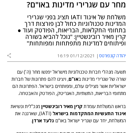
מחר עם שגרירי מדינות באו"ם?
משלחת של איגוד IATI תציג בפני שגרירי
המדינות טכנולוגיות כחול לבן פורצות דרך
בתחומי החקלאות, הבריאות, הפודטק ועוד ●
קרין מאיר רובינשטיין: "נוכל להביא בשורה
ופיתוחים למדינות מתפתחות ומפותחות"
יהודה קונפורטס
01/12/2021 16:19
תשעה מנהלי חברות טכנולוגיות מישראל יפגשו מחר (ה') עם
שורה של שגרירי מדינות ב
או"ם
, ויציגו להם פתרונות של חברות
ישראליות אשר מצילים עולם, ומפותחים בישראל. הפתרונות הם
מתחומי הבריאות, התשתיות, האגריטק, הפודטק והאבטחה.
בראש המשלחת עומדת
קרין מאיר רובינשטיין
מנכ"לית ונשיאת
איגוד התעשיות המתקדמות בישראל
(IATI), שארגנה את
המשלחת, יחד עם שגריר ישראל באו"ם
גלעד ארדן
.