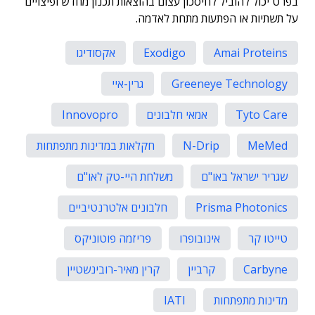
בפרט יכול להוביל לחיסכון עצום בהוצאות תכנון מחדש ופיצויים
על תשתיות או הפתעות מתחת לאדמה.
Amai Proteins
Exodigo
אקסודיגו
Greeneye Technology
גרין-איי
Tyto Care
אמאי חלבונים
Innovopro
MeMed
N-Drip
חקלאות במדינות מתפתחות
שגריר ישראל באו"ם
משלחת היי-טק לאו"ם
Prisma Photonics
חלבונים אלטרנטיביים
טייטו קר
אינובופרו
פריזמה פוטוניקס
Carbyne
קרביין
קרין מאיר-רובינשטיין
מדינות מתפתחות
IATI