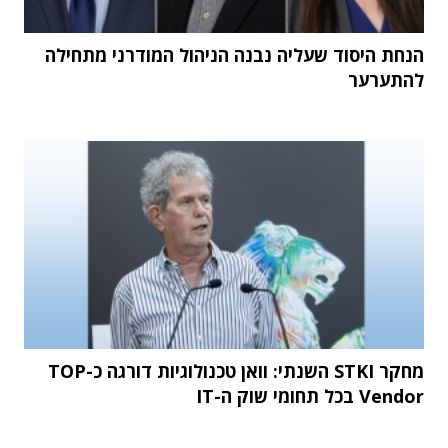
הנחת היסוד שעליה נבנה הניהול המודרני מתחילה
להתערער
מחקר STKI השנתי: וואן טכנולוגיות דורגה כ-TOP
Vendor בכל תחומי שוק ה-IT