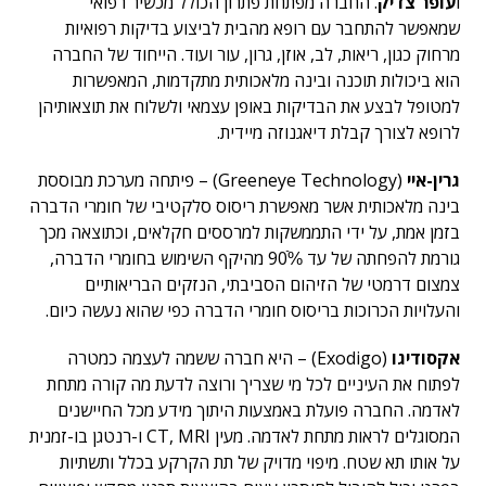
ו
עופר צדיק
. החברה מפתחת פתרון הכולל מכשיר רפואי
שמאפשר להתחבר עם רופא מהבית לביצוע בדיקות רפואיות
מרחוק כגון, ריאות, לב, אוזן, גרון, עור ועוד. הייחוד של החברה
הוא ביכולות תוכנה ובינה מלאכותית מתקדמות, המאפשרות
למטופל לבצע את הבדיקות באופן עצמאי ולשלוח את תוצאותיהן
לרופא לצורך קבלת דיאגנוזה מיידית.
גרין-איי
(Greeneye Technology) – פיתחה מערכת מבוססת
בינה מלאכותית אשר מאפשרת ריסוס סלקטיבי של חומרי הדברה
בזמן אמת, על ידי התממשקות למרססים חקלאים, וכתוצאה מכך
גורמת להפחתה של עד 90%ֿ מהיקף השימוש בחומרי הדברה,
צמצום דרמטי של הזיהום הסביבתי, הנזקים הבריאותיים
והעלויות הכרוכות בריסוס חומרי הדברה כפי שהוא נעשה כיום.
אקסודיגו
(Exodigo) – היא חברה ששמה לעצמה כמטרה
לפתוח את העיניים לכל מי שצריך ורוצה לדעת מה קורה מתחת
לאדמה. החברה פועלת באמצעות היתוך מידע מכל החיישנים
המסוגלים לראות מתחת לאדמה. מעין CT, MRI ו-רנטגן בו-זמנית
על אותו תא שטח. מיפוי מדויק של תת הקרקע בכלל ותשתיות