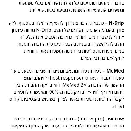
בחברה מזהים ומתריעים על תקלות ואירועים בעלי משמעות
ומשפרים את פעילות התשתית למניעת בעיות עתידיות.
N-Drip
– טכנולוגיה פורצת דרך להשקייה יעילה בטפטוף, ללא
צורך באנרגיה או סינון מקדים של המים. N-Drip‏ מהווה פיתרון
ייחודי למשבר המים העולמי, כחלופה הסביבתית והכלכלית
המובילה להשקיה בזבנית בהצפה. מערכות החברה חוסכות
במים, מפחיתות פליטות גזי חממה ומשפרות את הרווחיות
לחקלאים ברחבי העולם.
MeMed
– מפתחת פתרונות אבחנתיים חדשניים הנשענים על
פענוח תגובת המאחסן (host response) לזיהום. המוצר
הראשון של החברה, MeMed BV, הוא בדיקה המבחינה בין
זיהום חיידקי לוויראלי בדיוק גבוה מ-90%, ומאפשרת לרופאים
לקבל החלטות מושכלות באשר לצורך בשימוש באנטיביוטיקה פר
מקרה.
אינובופרו
(Innovopro) – חברת פודטק המפתחת רכיבי מזון
מחומוס באמצעות טכנולוגיה ירוקה, עבור שוק המזון והמשקאות