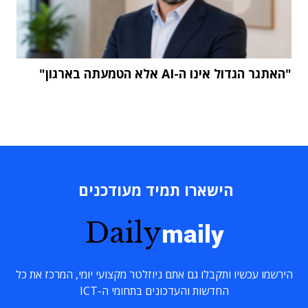
"האתגר הגדול אינו ה-AI אלא הטמעתה בארגון"
הישארו תמיד מעודכנים
Daily
maily
הירשמו עכשיו ותקבלו גם אתם ניוזלטר מקצועי יומי, המרכז את כל
החדשות והעדכונים בתחומי ה-ICT