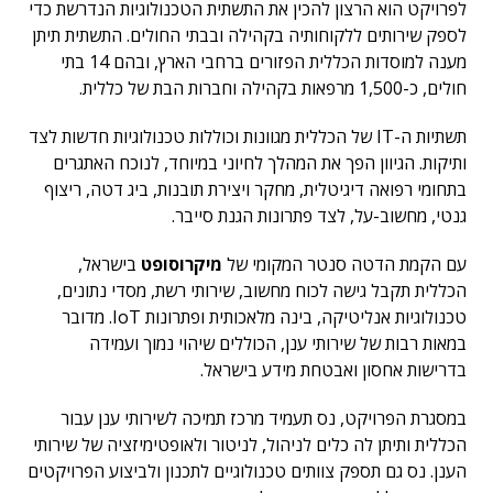
לפרויקט הוא הרצון להכין את התשתית הטכנולוגיות הנדרשת כדי
לספק שירותים ללקוחותיה בקהילה ובבתי החולים. התשתית תיתן
מענה למוסדות הכללית הפזורים ברחבי הארץ, ובהם 14 בתי
חולים, כ-1,500 מרפאות בקהילה וחברות הבת של כללית.
תשתיות ה-IT של הכללית מגוונות וכוללות טכנולוגיות חדשות לצד
ותיקות. הגיוון הפך את המהלך לחיוני במיוחד, לנוכח האתגרים
בתחומי רפואה דיגיטלית, מחקר ויצירת תובנות, ביג דטה, ריצוף
גנטי, מחשוב-על, לצד פתרונות הגנת סייבר.
עם הקמת הדטה סנטר המקומי של
מיקרוסופט
בישראל,
הכללית תקבל גישה לכוח מחשוב, שירותי רשת, מסדי נתונים,
טכנולוגיות אנליטיקה, בינה מלאכותית ופתרונות IoT. מדובר
במאות רבות של שירותי ענן, הכוללים שיהוי נמוך ועמידה
בדרישות אחסון ואבטחת מידע בישראל.
במסגרת הפרויקט, נס תעמיד מרכז תמיכה לשירותי ענן עבור
הכללית ותיתן לה כלים לניהול, לניטור ולאופטימיזציה של שירותי
הענן. נס גם תספק צוותים טכנולוגיים לתכנון ולביצוע הפרויקטים