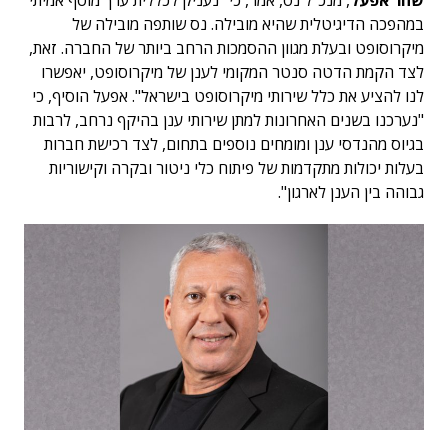
שחר אפעל
, מנכ"ל נס, אמר, כי "נעניק לכללית ערך מוסף אמיתי
במהפכה הדיגיטלית שהיא מובילה. נס שותפה מובילה של
מיקרוסופט ובעלת מגוון ההסמכות הרחב ביותר של החברה. זאת,
לצד הקמת הדטה סנטר המקומי לענן של מיקרוסופט, יאפשרו
לנו להציע את כלל שירותי מיקרוסופט בישראל". אפעל הוסיף, כי
"נערכנו בשנים האחרונות למתן שירותי ענן בהיקף נרחב, לרבות
בגיוס מהנדסי ענן ומומחים נוספים בתחום, לצד רכישת חברות
בעלות יכולות מתקדמות של פיתוח כלי ניטור ובקרה וקישוריות
גבוהה בין הענן לארגון".