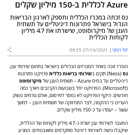
Azure לכללית ב-150 מיליון שקלים
נס זכתה במכרז הכללית ותספק לארגון הבריאות
הגדול בישראל פתרונות דיגיטליים על תשתית
הענן של מיקרוסופט, שישרתו את 4.7 מיליון
לקוחות הכללית
יוסי הטוני
27/10/2021 09:35
הוכרז זוכה באחד המכרזים הגדולים בישראל בתחום שירותי ענן.
נס
(Ness) תקים ב
שירותי בריאות כללית
פרויקט פתרונות
דיגיטליים על בסיס Azure – תשתית הענן של
מיקרוסופט
(Microsoft). הפרויקט יחל בשבועות הקרובים ויארך כמה
חודשים. היקף הפרויקט לא נמסר לפרסום, אולם גורמים בשוק
העריכו כי ההקמה, לצד התחזוקה של תשתיות הענן – למשך
עשור – יעמדו על כ-150 מיליון שקלים.
המעבר לשירותי ענן ישרת כ-4.7 מיליון לקוחות של הכללית,
שיקבלו גישה לשירותי דיגיטל מתקדמים ומאובטחים. המניע