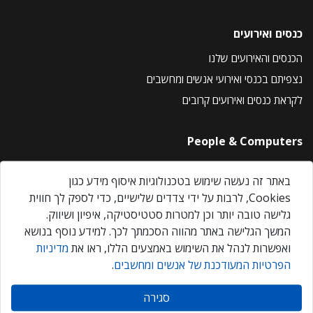
כנסים ואירועים
הכנסים והאירועים שלנו
נצפיתם בכנסי ואירועי אנשים ומחשבים
לקראת כנסים ואירועים קרובים
People & Computers
About Us
באתר זה נעשה שימוש בטכנולוגיות איסוף מידע כגון
Privacy Policy
Cookies, לרבות על ידי צדדים שלישיים, כדי לספק לך חווית
Contact Us
גלישה טובה יותר וכן למטרות סטטיסטיקה, איפיון ושיווק.
Our Events
המשך הגלישה באתר מהווה הסכמתך לכך. למידע נוסף בנושא
ואפשרות לנהל את השימוש באמצעים הללו, ראו את
מדיניות
הפרטיות המעודכנת של אנשים ומחשבים
.
אנשים ומחשבים © 2026 – כל הזכויות שמורות
סגירה
Created by