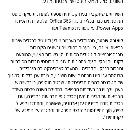
השונים, כולל מימוש היבטי של אבטחת מידע.
השירותים שיתקבלו בפרויקט יהיו תוספת לפתרונות מיקרוסופט
המוטמעים כבר בכללית, כגון Office 365, פלטפורמת הפיתוח
Power Apps, פלטפורמת Teams ועוד.
ליאורה שכטר
, סמנכ"לית מערכות מידע ודיגיטל בכללית שירותי
בריאות, ציינה, כי "נעבור בחודשים ובשנים הקרובות
טרנספורמציה דיגיטלית מהותית, הן בשירות האישי, המותאם
לקוח, והן בקשר עם פתרונות חיצוניים מבוססי חברות מסורתיות
וחברות הזנק". לדבריה, "המעבר לארכיטקטורה היברידית
מבוססת ענן הינו מפתח ליישום השינוי, ליצירת ענן כללית ולמינוף
של הטרנספורמציה הדיגיטלית". שכטר הוסיפה, כי "השימוש
בענן יילך ויגבר בעולמות הרפואה. בתחילת השנה פרסם משרד
הבריאות את מדיניות הענן לכלל גופי הבריאות במדינה, ואנו
בכללית גזרנו מדיניות ענן ארגונית, שאושרה, והתחלנו לפעול
לפיה, תוך התייחסות להיבטי הפרטיות וההגנה על המידע של
לקוחותינו".