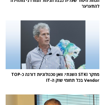
הנחת היסוד שעליה נבנה הניהול המודרני מתחילה
להתערער
מחקר STKI השנתי: וואן טכנולוגיות דורגה כ-TOP
Vendor בכל תחומי שוק ה-IT