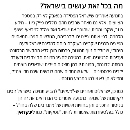
מה בכל זאת עושים בישראל?
בתנועה אומרים שישראל מפסידה במאבק לא רק במספר
הציוצים, אלא גם מאחר שרבים מהם כוללים פייק ניוז – מידע
כוזב, שקרי ומסית, שהופך את ישראל ואת צה"ל למבצעי פשעי
מלחמה, לפי אותם צייצנים. לדבריהם, הגולשים הפרו-חמאסיים
מפיצים תכנים שקריים בעיקרם ביחס למדינת ישראל ולעם
היהודי, שכוללים זיוף תמונות, פרסום תוכן ללא ההקשר הרלוונטי
ועריכות סרטונים. זאת, במטרה להציג תמונה חד צדדית ולעודד
הסתה. לדוגמה, תמונות שבהן מוצגים חיילים ישראלים רוצחים
ילדים פלסטינים – אלא שהמדים שהם לובשים אינם מדי צה"ל,
וממילא הן לא צולמו במבצע הנוכחי.
כמו כן, ישראלים ואחרים ש-"מעיזים" להביע תמיכה בישראל זוכים
לקיתונות של שנאה. בתנועה אומרים כי הם רואים את זה הן
בניטור התכנים והן בחוויות אישיות של מתנדבים שלה בחו"ל –
כולל בפלטפורמות שאמורות להיות "עסקיות", כמו
לינקדאין
.