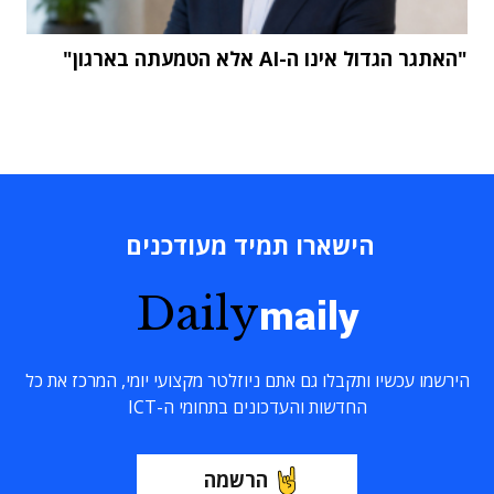
"האתגר הגדול אינו ה-AI אלא הטמעתה בארגון"
הישארו תמיד מעודכנים
Daily
maily
הירשמו עכשיו ותקבלו גם אתם ניוזלטר מקצועי יומי, המרכז את כל
החדשות והעדכונים בתחומי ה-ICT
הרשמה