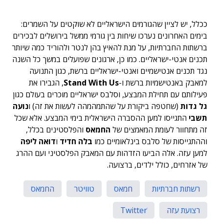
ככלל, יש לציין שהגורמים הישראליים לא שוקטים על השמרים:
בימים האחרונים נערכו שיחות בין גורמי ממשל בירושלים לבכירים
ברשתות החברתיות, על מנת להאיץ בהן לנטר ולהוריד כמה שיותר
תכנים אנטי-ישראליים. כמו כן, ארגונים שפועלים במשך כל השנה
נגד תכנים אנטישמיים ואנטי-ישראליים ברשת, כגון התנועה
למאבק באנטישמיות ברשת ו-
Stand With Us
, הגבירו את
פעילותם עם תחילת המבצע, וסלבס ישראליים מוכרים בעולם כגון
גל גדות
(שחטפה ביקורת על שהתמהמהה לעשות את זה) ו
נועה
תשבי
התגייסו למען ההסברה הישראלית בימי המבצע. אלא שכל
זה מתחוור לעומת המאמצים של
החמאס
והפלסטינים בכלל,
וההתגייסות של סלבס בינלאומיים כמו
בלה חדיד
ו
דואה ליפה
למען עזה. אלה הביעו הזדהות עם המאבק הפלסטיני ועם ההרג
של אזרחים, כולל ילדים, ברצועה.
רשתות חברתיות
חמאס
טוויטר
החמאס
רצועת עזה
Twitterׂ