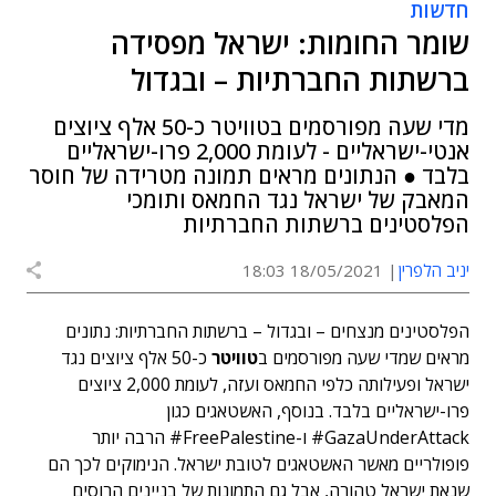
חדשות
שומר החומות: ישראל מפסידה
ברשתות החברתיות – ובגדול
מדי שעה מפורסמים בטוויטר כ-50 אלף ציוצים
אנטי-ישראליים - לעומת 2,000 פרו-ישראליים
בלבד ● הנתונים מראים תמונה מטרידה של חוסר
המאבק של ישראל נגד החמאס ותומכי
הפלסטינים ברשתות החברתיות
יניב הלפרין
18/05/2021 18:03
הפלסטינים מנצחים – ובגדול – ברשתות החברתיות: נתונים
מראים שמדי שעה מפורסמים ב
טוויטר
כ-50 אלף ציוצים נגד
ישראל ופעילותה כלפי החמאס ועזה, לעומת 2,000 ציוצים
פרו-ישראליים בלבד. בנוסף, האשטאגים כגון
GazaUnderAttack# ו-FreePalestine# הרבה יותר
פופולריים מאשר האשטאגים לטובת ישראל. הנימוקים לכך הם
שנאת ישראל טהורה, אבל גם התמונות של בניינים הרוסים