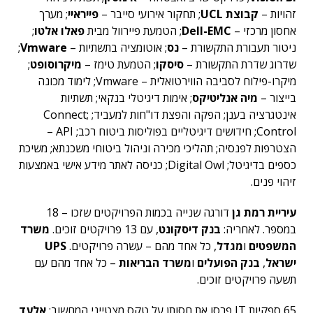
זהויות –
קבוצת UCL
; תחקור אירועי סייבר –
פייראיי
; מערך
אחסון מרכזי –
Dell-EMC
; הטמעת פיירוול מבית
פאלו אלטו
;
ניטור תעבורת התקשורת –
נס
; אוטומציה בתשתיות –
Vmware
;
שדרוג שדרת התקשורת –
סיסקו
; הטמעת טימז –
מיקרוסופט
;
מיקרו-פילוח לסביבה הווירטואלית – Vmware; לימוד מכונה
בייצור –
מיה אנליטיקס
; אימות דיגיטלי בנקאי; תשתיות
אינטגרציה בענן; הפקה והפצת דו"חות למעביד; Connect;
Control; חידושים דיגיטליים בפוליסות ביטוח רכב; API –
הצטרפות לפנסיה; תהליכי מכירה וניהול ביטוחי משכנתא; משיכת
כספים בדיגיטל; Digital Owl; כניסה לאתר מידע אישי באמצעות
זיהוי פנים.
עיריית רמת גן
דורגה שנייה בכמות הפרויקטים שזכו – 18
במספר. לאחריה:
בנק דיסקונט
, עם 13 פרויקטים זוכים.
משרד
המשפטים
ו
מגדל
, כל אחד מהם – עשרה פרויקטים.
UPS
ישראל
,
בנק הפועלים
ו
משרד הבריאות
– כל אחד מהם עם
תשעה פרויקטים זוכים.
65 ספקיות IT פרסו את חסותן על טקס מצטייני המחשוב:
אלעד