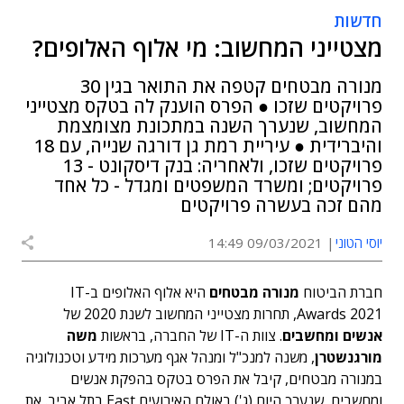
חדשות
מצטייני המחשוב: מי אלוף האלופים?
מנורה מבטחים קטפה את התואר בגין 30
פרויקטים שזכו ● הפרס הוענק לה בטקס מצטייני
המחשוב, שנערך השנה במתכונת מצומצמת
והיברידית ● עיריית רמת גן דורגה שנייה, עם 18
פרויקטים שזכו, ולאחריה: בנק דיסקונט - 13
פרויקטים; ומשרד המשפטים ומגדל - כל אחד
מהם זכה בעשרה פרויקטים
יוסי הטוני
09/03/2021 14:49
חברת הביטוח
מנורה מבטחים
היא אלוף האלופים ב-IT
Awards 2021, תחרות מצטייני המחשוב לשנת 2020 של
אנשים ומחשבים
. צוות ה-IT של החברה, בראשות
משה
מורגנשטרן
, משנה למנכ"ל ומנהל אגף מערכות מידע וטכנולוגיה
במנורה מבטחים, קיבל את הפרס בטקס בהפקת אנשים
ומחשבים, שנערך היום (ג') באולם האירועים East בתל אביב. את