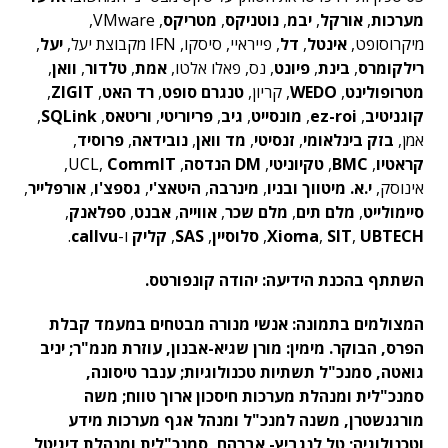
מערכות
,
אורקל
,
יבמ
,
נוטניקס
,
מטריקס
, VMware,
מיקרוסופט,
אינטל
,
דל
, פייראיי, סיסקו, IFN מקבוצת יעל,
יעל
,
רילקומרס
,
בינת
,
פיונט
, נס, פאלו אלטו,
אמת
,
טלדור
,
וואן
,
מטרופולינט
,
WEDO
, קריון,
טנגרם סופט
,
רד האט
,
ZIGIT
,
קוגניטיב
,
ez-roi
,
מונסייט
,
גיב
,
פריוריטי
,
וריטאס
,
SQLink
,
אמן,
בזק בינלאומי
,
זנסיטי
,
מד וואן
,
נובידאה
,
פרוסיד
,
קראטיו
,
BMC
,
טקיוניטי
,
DM הנדסה
, UCL,
CommIT
,
אינוסק,
י.א. מיטווך ובניו
,
מינרבה
,
היטאצ'י
,
גספצ'ו
,
אורפלייר
,
סיימולייט
,
מלם תים
,
מלם שכר
,
אווייה
,
אבנט
,
ספלאנק
,
UBTECH
,
SIT
,
Xioma
,
סלוסיין
,
SAS
,
קליק
ו-
callvu
.
השתתף בהכנת הידיעה: יהודה קונפורטס.
המצולמים בתמונה: אנשי מנורה מבטחים במעמד קבלת
הפרס, הבוקר. מימין: מורן שגיא-אבנון, עוזרת מנמ"ר; יניב
גואטה, סמנכ"ל תשתיות טכנולוגיות; ענבר טיסונה,
סמנכ"לית ומנהלת מערכות חיסכון ארוך טווח; משה
מורגנשטרן, משנה למנכ"ל ומנהל אגף מערכות מידע
וטכנולוגיה; טל לנגביץ- אברהם, סמנכ"לית ומנהלת דיגיטל