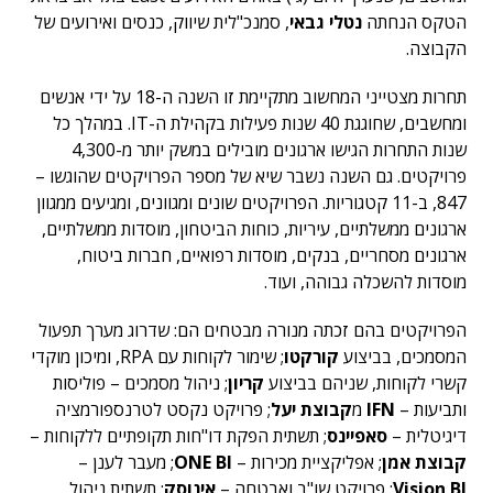
הטקס הנחתה
נטלי גבאי
, סמנכ"לית שיווק, כנסים ואירועים של
הקבוצה.
תחרות מצטייני המחשוב מתקיימת זו השנה ה-18 על ידי אנשים
ומחשבים, שחוגגת 40 שנות פעילות בקהילת ה-IT. במהלך כל
שנות התחרות הגישו ארגונים מובילים במשק יותר מ-4,300
פרויקטים. גם השנה נשבר שיא של מספר הפרויקטים שהוגשו –
847, ב-11 קטגוריות. הפרויקטים שונים ומגוונים, ומגיעים ממגוון
ארגונים ממשלתיים, עיריות, כוחות הביטחון, מוסדות ממשלתיים,
ארגונים מסחריים, בנקים, מוסדות רפואיים, חברות ביטוח,
מוסדות להשכלה גבוהה, ועוד.
הפרויקטים בהם זכתה מנורה מבטחים הם: שדרוג מערך תפעול
המסמכים, בביצוע
קורקטו
; שימור לקוחות עם RPA, ומיכון מוקדי
קשרי לקוחות, שניהם בביצוע
קריון
; ניהול מסמכים – פוליסות
ותביעות –
IFN
מ
קבוצת יעל
; פרויקט נקסט לטרנספורמציה
דיגיטלית –
סאפיינס
; תשתית הפקת דו"חות תקופתיים ללקוחות –
קבוצת אמן
; אפליקציית מכירות –
ONE BI
; מעבר לענן –
Vision BI
; פרויקט שו"ב ואבטחה –
אינוסק
; תשתית ניהול