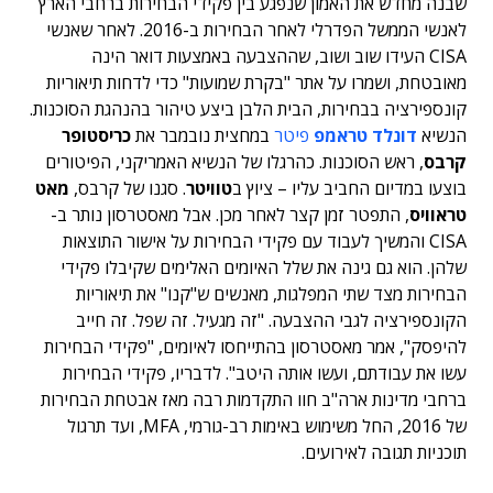
שבנה מחדש את האמון שנפגע בין פקידי הבחירות ברחבי הארץ
לאנשי הממשל הפדרלי לאחר הבחירות ב-2016. לאחר שאנשי
CISA העידו שוב ושוב, שההצבעה באמצעות דואר הינה
מאובטחת, ושמרו על אתר "בקרת שמועות" כדי לדחות תיאוריות
קונספירציה בבחירות, הבית הלבן ביצע טיהור בהנהגת הסוכנות.
הנשיא
דונלד טראמפ
פיטר
במחצית נובמבר את
כריסטופר
קרבס
, ראש הסוכנות. כהרגלו של הנשיא האמריקני, הפיטורים
בוצעו במדיום החביב עליו – ציוץ ב
טוויטר
. סגנו של קרבס,
מאט
טראוויס
, התפטר זמן קצר לאחר מכן. אבל מאסטרסון נותר ב-
CISA והמשיך לעבוד עם פקידי הבחירות על אישור התוצאות
שלהן. הוא גם גינה את שלל האיומים האלימים שקיבלו פקידי
הבחירות מצד שתי המפלגות, מאנשים ש"קנו" את תיאוריות
הקונספירציה לגבי ההצבעה. "זה מגעיל. זה שפל. זה חייב
להיפסק", אמר מאסטרסון בהתייחסו לאיומים, "פקידי הבחירות
עשו את עבודתם, ועשו אותה היטב". לדבריו, פקידי הבחירות
ברחבי מדינות ארה"ב חוו התקדמות רבה מאז אבטחת הבחירות
של 2016, החל משימוש באימות רב-גורמי, MFA, ועד תרגול
תוכניות תגובה לאירועים.