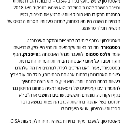
מאסטרסון שימש כיועץ בכיר ב-CISA – סוכנות להגנת תשתיות
וסייבר במשרד להגנת המולדת. הוא שימש בתפקיד מאז 2018.
במסגרת תפקידו הוא הוביל צוות שהרגיע את הציבור, ולפיו
הבחירות השנה היו מאובטחות, למרות טענותיו חסרות הבסיס של
הנשיא דונלד טראמפ.
מאסטרסון יצטרף ליחידה לתצפיות ומחקר האינטרנט
ב
סטנפורד
. מדובר בצוות אקדמאים ומומחי היי-טק, שבראשם
עומד
אלכס סטמוס
, לשעבר מנהל האבטחה ב
פייסבוק
. הגוף
חוקר ועובד על אתגרי אבטחת הבחירות והמדיה החברתית.
בסטנפורד, אמר, "אנו הולכים לפרק לגורמים את מה שלמדנו
בשנים האחרונות (בתחום אבטחת הבחירות), כולל מה עוד צריך
לעשות ברמה רחבה יותר". הוא ציין, כי הוא רוצה להמשיך
להתמודד עם קמפיינים של דיסאינפורמציה בתחום החיסון נגד
נגיף הקורונה. מומחים חוששים, שרבים מתושבי ארה"ב לא
יתחסנו בשל אמונה בחדשות הכזב המופצות בנושא בדבר
הסכנות שבחיסון, או אי היעילות לו.
מאסטרסון, לשעבר פקיד בחירות באוהיו, היה חלק מצוות CISA,