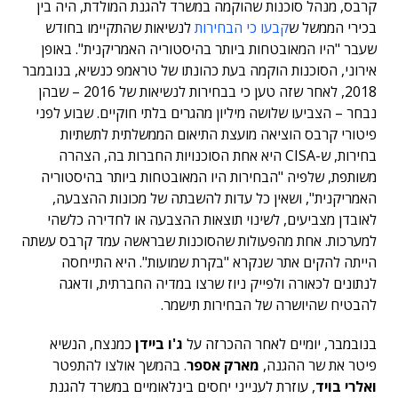
קרבס, מנהל סוכנות שהוקמה במשרד להגנת המולדת, היה בין
בכירי הממשל ש
קבעו כי הבחירות
לנשיאות שהתקיימו בחודש
שעבר "היו המאובטחות ביותר בהיסטוריה האמריקנית". באופן
אירוני, הסוכנות הוקמה בעת כהונתו של טראמפ כנשיא, בנובמבר
2018, לאחר שזה טען כי בבחירות לנשיאות של 2016 – שבהן
נבחר – הצביעו שלושה מיליון מהגרים בלתי חוקיים. שבוע לפני
פיטורי קרבס הוציאה מועצת התיאום הממשלתית לתשתיות
בחירות, ש-CISA היא אחת הסוכנויות החברות בה, הצהרה
משותפת, שלפיה "הבחירות היו המאובטחות ביותר בהיסטוריה
האמריקנית", ושאין כל עדות להשבתה של מכונות ההצבעה,
לאובדן מצביעים, לשינוי תוצאות ההצבעה או לחדירה כלשהי
למערכות. אחת מהפעולות שהסוכנות שבראשה עמד קרבס עשתה
הייתה להקים אתר שנקרא "בקרת שמועות". היא התייחסה
לנתונים לכאורה ולפייק ניוז שרצו במדיה החברתית, ודאגה
להבטיח שהיושרה של הבחירות תישמר.
בנובמבר, יומיים לאחר ההכרזה על
ג'ו ביידן
כמנצח, הנשיא
פיטר את שר ההגנה,
מארק אספר
. בהמשך אולצו להתפטר
ואלרי בויד
, עוזרת לענייני יחסים בינלאומיים במשרד להגנת