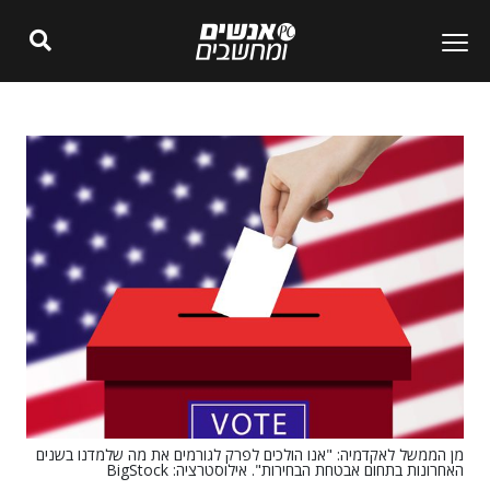
מן הממשל לאקדמיה: "אנו הולכים לפרק לגורמים את מה שלמדנו בשנים
האחרונות בתחום אבטחת הבחירות". אילוסטרציה: BigStock