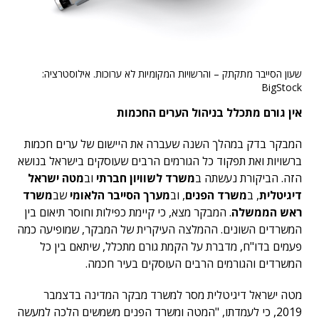
שעון הסייבר מתקתק – והרשויות המקומיות לא ערוכות. אילוסטרציה:
BigStock
אין גורם מתכלל בניהול הערים החכמות
המבקר בדק במהלך השנה שעברה את היישום של ערים חכמות
ברשויות ואת תפקוד כל הגורמים הרבים שעוסקים בישראל בנושא
הזה. הביקורת נעשתה ב
משרד לשוויון חברתי
וב
מטה ישראל
דיגיטלית
, ב
משרד הפנים
, וב
מערך הסייבר הלאומי
שב
משרד
ראש הממשלה
. המבקר מצא, כי קיימת כפילות וחוסר תיאום בין
המשרדים השונים. ההמלצה העיקרית של המבקר, שמופיעה כמה
פעמים בדו"ח, מדברת על הקמת גורם מתכלל, שיתאם בין כל
המשרדים והגורמים הרבים העוסקים בעיר חכמה.
מטה ישראל דיגיטלית מסר למשרד מבקר המדינה בדצמבר
2019, כי לעמדתו, "המטה ומשרד הפנים משמשים הלכה למעשה