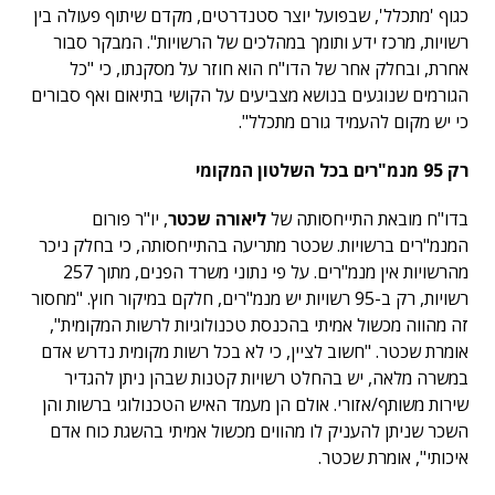
כגוף 'מתכלל', שבפועל יוצר סטנדרטים, מקדם שיתוף פעולה בין
רשויות, מרכז ידע ותומך במהלכים של הרשויות". המבקר סבור
אחרת, ובחלק אחר של הדו"ח הוא חוזר על מסקנתו, כי "כל
הגורמים שנוגעים בנושא מצביעים על הקושי בתיאום ואף סבורים
כי יש מקום להעמיד גורם מתכלל".
רק 95 מנמ"רים בכל השלטון המקומי
בדו"ח מובאת התייחסותה של
ליאורה שכטר
, יו"ר פורום
המנמ"רים ברשויות. שכטר מתריעה בהתייחסותה, כי בחלק ניכר
מהרשויות אין מנמ"רים. על פי נתוני משרד הפנים, מתוך 257
רשויות, רק ב-95 רשויות יש מנמ"רים, חלקם במיקור חוץ. "מחסור
זה מהווה מכשול אמיתי בהכנסת טכנולוגיות לרשות המקומית",
אומרת שכטר. "חשוב לציין, כי לא בכל רשות מקומית נדרש אדם
במשרה מלאה, יש בהחלט רשויות קטנות שבהן ניתן להגדיר
שירות משותף/אזורי. אולם הן מעמד האיש הטכנולוגי ברשות והן
השכר שניתן להעניק לו מהווים מכשול אמיתי בהשגת כוח אדם
איכותי", אומרת שכטר.