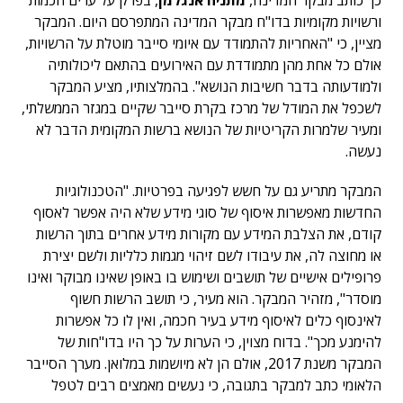
כך כותב מבקר המדינה,
מתניה אנגלמן
, בפרק על ערים חכמות
ורשויות מקומיות בדו"ח מבקר המדינה המתפרסם היום. המבקר
מציין, כי "האחריות להתמודד עם איומי סייבר מוטלת על הרשויות,
אולם כל אחת מהן מתמודדת עם האירועים בהתאם ליכולותיה
ולמודעותה בדבר חשיבות הנושא". בהמלצותיו, מציע המבקר
לשכפל את המודל של מרכז בקרת סייבר שקיים במגזר הממשלתי,
ומעיר שלמרות הקריטיות של הנושא ברשות המקומית הדבר לא
נעשה.
המבקר מתריע גם על חשש לפגיעה בפרטיות. "הטכנולוגיות
החדשות מאפשרות איסוף של סוגי מידע שלא היה אפשר לאסוף
קודם, את הצלבת המידע עם מקורות מידע אחרים בתוך הרשות
או מחוצה לה, את עיבודו לשם זיהוי מגמות כלליות ולשם יצירת
פרופילים אישיים של תושבים ושימוש בו באופן שאינו מבוקר ואינו
מוסדר", מזהיר המבקר. הוא מעיר, כי תושב הרשות חשוף
לאינסוף כלים לאיסוף מידע בעיר חכמה, ואין לו כל אפשרות
להימנע מכך". בדוח מצוין, כי הערות על כך היו בדו"חות של
המבקר משנת 2017, אולם הן לא מיושמות במלואן. מערך הסייבר
הלאומי כתב למבקר בתגובה, כי נעשים מאמצים רבים לטפל