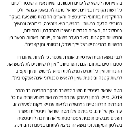
בהתייחסה לנושא של ערים חכמות ברשויות אמרה שכטר: "כיום
כל רשות מקומית במדינת ישראל מתנהלת באופן עצמאי, ולכן
ההתקדמות בתחומי הדיגיטציה והערים החכמות מושפעת בעיקר
ממובילי הדעה ברשות". בהמשך היא מזהירה, כי "והיה ונמשיך
במסלול זה, הערים הגדולות ימשיכו להתקדם, ובמהירות,
והרשויות הקטנות, לאור העדר משאבים, ייוותרו מאחור. הפער בין
הרשויות במדינת ישראל יילך ויגדל, ובטווחי זמן קצרים".
לגבי נושא הגנת הפרטיות, אומרת שכטר, כי למרות שהוגדרו
סטנדרטים בתחום הגנת הפרטיות, " אין לרשויות יכולת לממש את
ההנחיות ואין כל תמיכה ממשלתית וסיוע למימוש, ומתן תקציב
לרשות קטנה ובינונית שאין לה איש טכנולוגי אינה אפקטיבית".
מטה ישראל דיגיטלית השיב למשרד מבקר המדינה בדצמבר
2019, כי יש לבחון לעומק את ההמלצה ואת משמעויותיה עם כל
הגורמים הרלוונטיים בממשלה ולראות אם יש מקום לפעולה זו.
עוד צוין על ידם, כי בימים אלו מטה ישראל דיגיטלית ומשרד
הפנים מגבשים תוכנית אסטרטגית מלאה ורחבה לדיגיטציה
בשלטון המקומי, וכי נושא זה נמצא לפתחם במסגרת הבחינה.