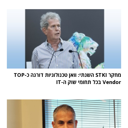
מחקר STKI השנתי: וואן טכנולוגיות דורגה כ-TOP
Vendor בכל תחומי שוק ה-IT