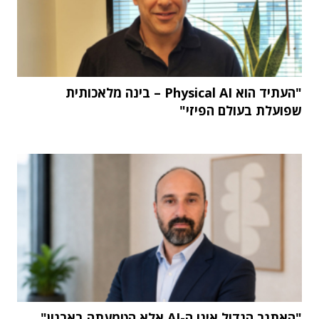
"העתיד הוא Physical AI – בינה מלאכותית
שפועלת בעולם הפיזי"
"האתגר הגדול אינו ה-AI אלא הטמעתה בארגון"