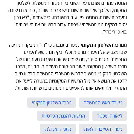
המטה עמד בתשובתו על השוני בין המגזר הממשלתי לשלטון
המקומי, ועל כך שלרשויות שונות יש צרכים שונים, כוח אדם שונה
ומערכות שונות. המטה ציין עוד בתשובתו, כי לעמדתו, "לא נכון
יהיה להקים גוף ממשלתי שיפתח עבור הרשויות את השירותים
באופן ריכוזי".
מ
מרכז השלטון המקומי
נמסר בתגובה, כי "דו"ח מבקר המדינה
שב ומצביע על היעדר גורם מתכלל בקידום נושא 'הערים
החכמות' והגנת סייבר, מה שמדגיש את חשיבות מעורבותו של
מרכז השלטון המקומי. לאור הביקורת העולה מן הדו"ח, מרכז
השלטון המקומי ממשיך לדרוש ממשרדי הממשלה הרלוונטיים
לרכז את הנושא אל מול הרשויות המקומיות במטרה לייעל את
התהליך ולהתאים אותו למאפיינים המגוונים ברשויות השונות".
משרד ראש הממשלה
מרכז השלטון המקומי
ליאורה שכטר
הרשות להגנת הפרטיות
מערך הסייבר הלאומי
מתניהו אנגלמן