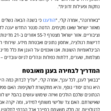
נוזקות ופעילות זדונית".
"באחרונה", אמרה קלי, "
הודענו
כי בשנה הבאה נשלים ה
מאזור ישראל שאנו מקימים. הדטה סנטר החדש יענה לד
וציבוריים. אזו
דרישות רגולציה, אחסון נתונים ואבטחת מידע. שירותי 
הבינלאומיות השונות. אנו אוכפים על הענן את כלל מד
מצלמות, שערים, דלתות כפולות ונהלים לגיוס עובדים 
המדריך לבחירה בענן מאובטח
"בבואך לענן, לכל ענן", אמרה קלי, "עליך לבדוק כמה ה
היא גורם יסודי נוסף, והיא מתקשרת לשקיפות: האם ספ
הנתונים שלכם הולכים ואיזה שימוש עושים בהם? יש לו
שאישרתם. האם צד שלישי משותף למידע, ומה יקרה אם ה
לרגולציות. זה חלק משעמם בסייבר אבל הכרחי לחלוטין.