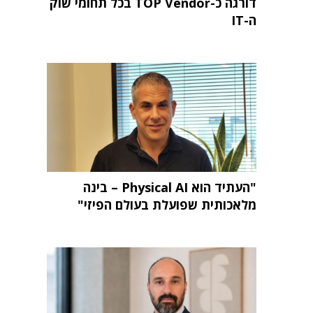
דורגה כ-TOP Vendor בכל תחומי שוק
ה-IT
"העתיד הוא Physical AI – בינה
מלאכותית שפועלת בעולם הפיזי"