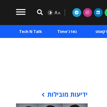
דקאסט
גאדג'Time
Tech N Talk
וכן פרסומי
תוכן פרסומי
וכן פרסומי
ידיעות מובילות