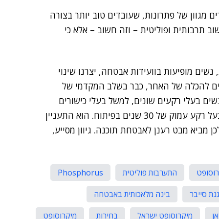
רים מגוון של פתרונות, שעובדים טוב יותר בצורה
וב תרבותית ופוליטית – וזה חשוב – אלא כי
נשים מופיעות בוועידות אבטחה, יצרנו שינוי
ים להכלה של האחר, כבר בשלב המקדמי של
נשים בעלי רקעים שונים, למשל בעלי כישורים
טכניים, שלא למדו בקולג'. אחד מחברי הצוות שלי היה בעל רקע עמוק של 30 שנים בפיתוח. הוא התעניין
כן מביא מבט רענן לאבטחת תוכנה. גיוון מסייע,
רוסופט
התערבות פוליטית
Phosphorus
נת סייבר
בינה מלאכותית באבטחה
אן
מיקרוסופט ישראל
בחירות
מיקרוסופט