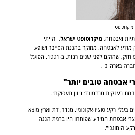
תיות ואבטחה,
מיקרוסופט ישראל
. "הייתי
ק מודע לאבטחה, ממוקד בהגנת הסייבר ושופע
רעיונות חדשניים. זו אחת הסיבות שיש לנו פה מרכז מו"פ חזק, שהוקם לפני שנים רבות, ב-1991, הפועל
ברה בארה"ב".
רי אבטחה טובים יותר"
מת בענקית מרדמונד: גיוון תעסוקתי.
ם בעלי רקע סוציו-אקונומי, מגדר, דת וארץ מוצא
צרי אבטחת המידע שפותחו היו ברמת הגנה
קע הומוגני".