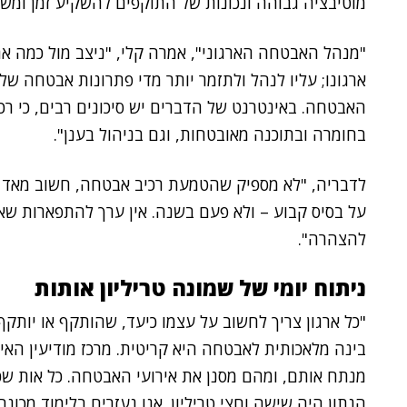
מוטיבציה גבוהה ונכונות של התוקפים להשקיע זמן ומש
"מנהל האבטחה הארגוני", אמרה קלי, "ניצב מול כמה א
ארגונו; עליו לנהל ולתזמר יותר מדי פתרונות אבטחה של
בחומרה ובתוכנה מאובטחות, וגם בניהול בענן".
לדבריה, "לא מספיק שהטמעת רכיב אבטחה, חשוב מאד ל
על בסיס קבוע – ולא פעם בשנה. אין ערך להתפארות שא
להצהרה".
ניתוח יומי של שמונה טריליון אותות
"כל ארגון צריך לחשוב על עצמו כיעד, שהותקף או יותק
בינה מלאכותית לאבטחה היא קריטית. מרכז מודיעין האיומ
מנתח אותם, ומהם מסנן את אירועי האבטחה. כל אות שכז
הנתון היה שישה וחצי טריליון. אנו נעזרים בלימוד מכונה