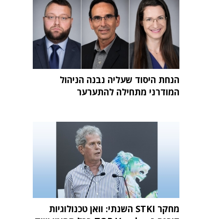
הנחת היסוד שעליה נבנה הניהול
המודרני מתחילה להתערער
מחקר STKI השנתי: וואן טכנולוגיות