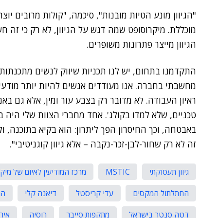
"הגיוון מונע הטיות מובנות", סיכמה, "קולות מרובים יוצ
מוכללת. מיקרוסופט שמה דגש על הגיוון, לא רק כי זה חש
הגיוון מייצר פתרונות משופרים.
התקדמנו בתחום, יש לנו תכניות שיווק לנשים מתכנתות, 
מחשבתי בחברה. אנו מעודדים אנשים להיות יותר מודע
ראיון העבודה. לא מדובר רק בצבע עור ומין, אלא גם בא
באבטחה, וכך החיסרון הפך ליתרון: הוא בקיא בתוכנה, ול
זה לא רק שחור-לבן-זכר-נקבה – אלא גיוון קוגניטיבי".
גיוון תעסוקתי
MSTIC
מרכז המודיעין לאיום של מיק
החתלתול המקסים
עדי קריסטל
דיאנה קלי
הג
דטה סנטר בישראל
מתקפות סייבר
רוסיה
איר