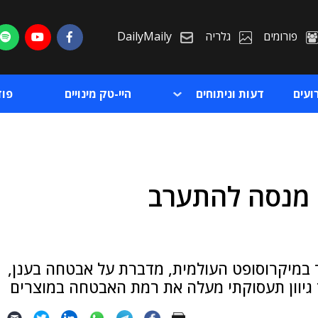
פורומים
גלריה
DailyMaily
ועים
דעות וניתוחים
היי-טק מינויים
פו
ן מנסה להתערב
ת
ת
 במיקרוסופט העולמית, מדברת על אבטחה בענן,
 גיוון תעסוקתי מעלה את רמת האבטחה במוצרים