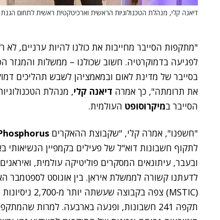
דיאנה קלי, מנהלת הטכנולוגיות הראשית וארכיטקטית ראשית לתחום הגנת הס
"מתקפות הסייבר מחייבות את כולנו להיות ערניים, לא
לפגיעה בדמוקרטיה. חשוב שכולנו – ממשלות והמגזר הפר
בסייבר של מדינת לאום ובמאמציהן לשבש תהליכים דמוקר
את תרומתה", כך אמרה
דיאנה קלי
, מנהלת הטכנולוגיו
הסייבר ב
מיקרוסופט
העולמית.
"חשפנו", אמרה קלי, "שקבוצת ההאקרים
Phosphorus
לתקוף חשבונות דוא"ל של פעילים בקמפיין הנשיאותי בא
ובעבר, עיתונאים המסקרים פוליטיקה עולמית, ואיראנים 
לדעתנו קשורה לממשלת איראן. בין אוגוסט לספטמבר האח
(MSTIC) צפה בקב
תקפה 241 חשבונות, ופגעה בארבעה. למרות שהמתק