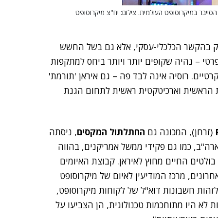
ייבר במיקרוסופט העולמית. צילום: יח''צ מיקרוסופט
 רק בהקשר הכלכלי-עסקי, אלא גם בשל החשש
טי – נהיה שקופים יותר ויותר ביחס למתקפות
טיים. רוסיה אינה לבד פה – גם איראן 'תורמת'
ת הראשית וארכיטקטית ראשית לתחום הגנת
(זרחן), המכונה גם
החתלתול המקסים
, ניסתה
רה"ב, כמו גם פקידי ממשל אמריקנים, בהווה
בולטים החיים מחוץ לאיראן. קבוצת האיומים
רונים, מרכז המודיעין לאיום של מיקרוסופט
וצה שעשתה יותר מ-2,700 ניסיונות לזהות חשבונות דוא"ל של לקוחות מיקרוסופט,
פות לא היו מתוחכמות טכנולוגית, הן הצביעו על