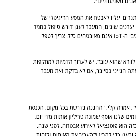
אבים משמעותיים".
תגרים: עליו לאבטח את המסע הדיגיטלי של
 יצרנים שונים; המעבר לענן דורש טיפול בממד
האבטחה. באינטרנט של הדברים יש סיכונים רבים, כי רכיבי ה-IoT אינם מאובטחים כלל. צריך לטפל
וודא שהוא עובד, יש לערוך הדמיות למתקפות
תה הגייני בסייבר, אם לא בדקת זאת מעבר
ף", אמרה קלי, "ההגנה נדרשת בכל מקום. הכנסת
ים שלנו אוסף שמונה טריליון אותות מדי יום,
ה הוא פוטנציאל לאירוע אבטחה. לפני שנה,
 ובענן כדי להבין ולהעריך את האותות ולזהות