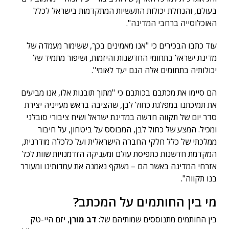
בעולם, והנחלת יכולות התעשיות המתקדמות בישראל לכלל
האוכלוסייה ברחבי המדינה".
עוד כתבו הבכירים כי "אנו מאמינים בכך, ששימור מעמדה של
מדינת ישראל בתחומי החדשנות והיזמות, ושיפור מתמיד של
יכולותיה בתחומים אלה הנם יעד לאומי".
הם סיימו את מכתבם בכותבם כי "מתוך תובנות אלו, אנו מביעים
את תמיכתנו במפלגת כחול לבן, שהציבה בראש מעייניה יצירת
סדר יום של תקווה חדשה במדינת ישראל ושיח ציבורי סובלני
ומכיל. המצע של כחול לבן, המבוסס על ביטחון, על חיבור
ממלכתי של כלל חלקי החברה הישראלית ועל כלכלה מודרנית,
המקדמת חדשנות כתפיסת עולם ומעניקה הזדמנויות שוות לכל
אזרחי המדינה באשר הם – משקף נאמנה את עמדותינו ומעורר
בנו תקווה".
מי בין החותמים על המכתב?
בין החותמים מתנוססים שמותיהם של:
דב מורן
, יזם היי-טק