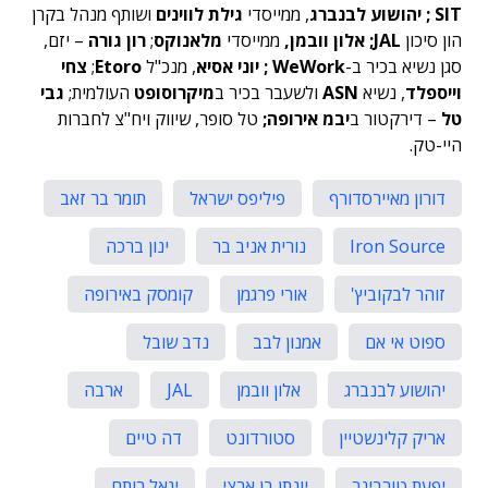
SIT ; יהושוע לבנברג
, ממייסדי
גילת לווינים
ושותף מנהל בקרן
הון סיכון
JAL; אלון וובמן,
ממייסדי
מלאנוקס
;
רון גורה
– יזם,
סגן נשיא בכיר ב-
WeWork ; יוני אסיא
, מנכ"ל
Etoro
;
צחי
וייספלד
, נשיא
ASN
ולשעבר בכיר ב
מיקרוסופט
העולמית;
גבי
טל
– דירקטור ב
יבמ אירופה;
טל סופר, שיווק ויח"צ לחברות
היי-טק.
דורון מאיירסדורף
פיליפס ישראל
תומר בר זאב
Iron Source
נורית אניב בר
ינון ברכה
זוהר לבקוביץ'
אורי פרגמן
קומסק באירופה
ספוט אי אם
אמנון לבב
נדב שובל
יהושוע לבנברג
אלון וובמן
JAL
ארבה
אריק קלינשטיין
סטורדונט
דה טיים
יפעת טורבינר
יונתן בן ארצי
יגאל רותם