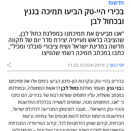
חדשות
בכירי היי-טק הביעו תמיכה בגנץ
ובכחול לבן
"אנו מביעים את תמיכתנו במפלגת כחול לבן,
שהציבה בראש מעייניה יצירת סדר יום של תקווה
חדשה במדינת ישראל ושיח ציבורי סובלני ומכיל",
כתבו במכתב תמיכה רשמי שהפיצו
יוסי הטוני
07/04/2019 11:02
בכירים בהיי-טק ובקרנות הון-סיכון הביעו בימים אלו את תמיכתם
ב
בני גנץ
, מועמד מפלגת
כחול לבן
לראשות הממשלה, ובמפלגתו.
במכתב ששלחו, עליו חתומים עשרות רבות של בכירים, הם כתבו
כי "אנו, החתומים מטה, שותפים לעשייה בכלכלת החדשנות
וההיי-טק הישראלי… מעבר לתרומתן המכריעה לכלכלת ישראל,
החדשנות והיזמות יכולות להוות מנופים של צמיחה וניעות
חברתית, קידום שוויון הזדמנויות לכל, קירוב הפריפריה החברתית
והגיאוגרפית למרכז הארץ, שירות ציבורי יעיל ונוח – מהמובילים