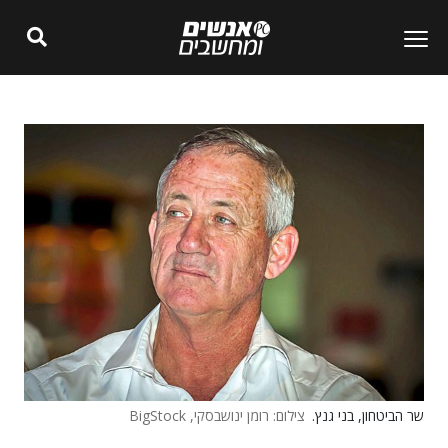
שר הביטחון, בני גנץ.
צילום: רומן ינושבסקי, BigStock