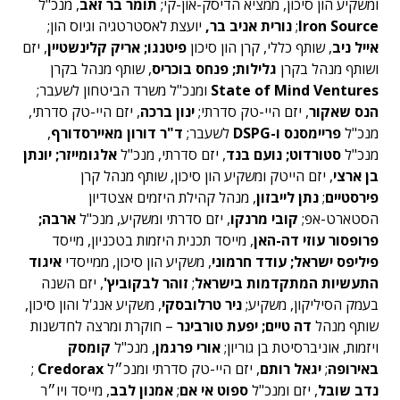
ומשקיע הון סיכון, ממציא הדיסק-און-קי;
תומר בר זאב
, מנכ"ל
Iron Source
;
נורית אניב בר,
יועצת לאסטרטגיה וגיוס הון;
אייל ניב
, שותף כללי, קרן הון סיכון
פיטנגו; אריק קלינשטיין
, יזם
ושותף מנהל בקרן
גלילות; פנחס בוכריס
, שותף מנהל בקרן
Ventures
State of Mind
ומנכ"ל משרד הביטחון לשעבר;
הנס שאקור
, יזם היי-טק סדרתי;
ינון ברכה
, יזם היי-טק סדרתי,
מנכ"ל
פריימסנס ו-DSPG
לשעבר;
ד"ר דורון מאיירסדורף
,
מנכ"ל
סטורדוט; נועם בנד
, יזם סדרתי, מנכ"ל
אלגומייזר; יונתן
בן ארצי
, יזם הייטק ומשקיע הון סיכון, שותף מנהל קרן
פירסטיים
;
נתן לייבזון
, מנהל קהילת היזמים אצטדיון
הסטארט-אפ;
קובי מרנקו
, יזם סדרתי ומשקיע, מנכ"ל
ארבה;
פרופסור עוזי דה-האן
, מייסד תכנית היזמות בטכניון, מייסד
פיליפס ישראל; עודד חרמוני
, משקיע הון סיכון, ממייסדי
איגוד
התעשיות המתקדמות בישראל
;
זוהר לבקוביץ'
, יזם השנה
בעמק הסיליקון, משקיע;
ניר טרלובסקי
, משקיע אנג'ל והון סיכון,
שותף מנהל
דה טיים; יפעת טורבינר
– חוקרת ומרצה לחדשנות
ויזמות, אוניברסיטת בן גוריון;
אורי פרגמן
, מנכ"ל
קומסק
באירופה
;
יגאל רותם
, יזם היי-טק סדרתי ומנכ״ל
Credorax
;
נדב שובל
, יזם ומנכ"ל
ספוט אי אם
;
אמנון לבב
, מייסד ויו״ר