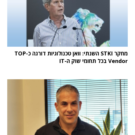
מחקר STKI השנתי: וואן טכנולוגיות דורגה כ-TOP
Vendor בכל תחומי שוק ה-IT