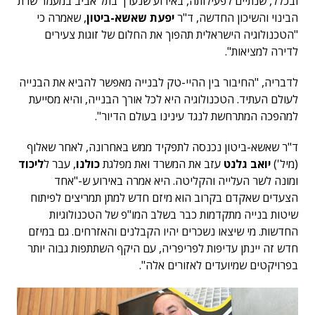
ובכלל, שנתיים לפעילותה, באירוע שנערך בתל אביב במעמד שרת
הבינוי והשיכון החדשה, ד"ר
יפעת שאשא-ביטון
, שאמרה כי
"הטכנולוגיה הישראלית תהפוך את החלום של זוגות צעירים
לדירה למציאות".
לדבריה, "החיבור בין ההיי-טק לבנייה מאפשר להביא את הבנייה
לעולם העתיד. הטכנולוגיה היא לכל אורך הבנייה, והיא מסייעת
למהפכה המתרחשת לנגד עינינו בעולם הדיור".
ד"ר שאשא-ביטון נכנסה לתפקיד ממש באחרונה, לאחר שאלוף
(מיל')
יואב גלנט
עזב את המשרד ואת מפלגת
כולנו
, עבר ל
ליכוד
ומונה לשר העלייה והקליטה. היא אמרה באירוע ש-"אחד
הצעדים שאקדם בקרוב הוא מיזם חדש למתן תמריצים לפיתוח
שיטות בנייה מתקדמות כבר בשלב המו"פ של הטכנולוגיות
החדשות. מי שיצאו נשכרים יהיו הקבלנים והאזרחים. גם במיזם
חדש זה יינתן עדיפות לפריפריה, עם היקף השתתפות גבוה יותר
בפרויקטים שמיועדים לאזורים אלה".