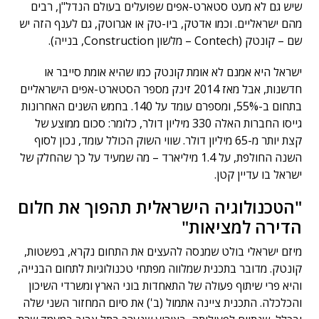
שיש גם לא מעט סטארט-אפים שפועלים בעולם הנדל"ן, רבים
מהם ישראליים. וכמו אדטק, ביו-טק או אגרוטק, גם לענף הזה יש
שם – קונטק (Contech – מלשון Construction, בנייה).
ישראל היא אמנם לא אומת קונטק כמו שהיא אומת סייבר או
חדשנות, אבל מאז 2014 זינק מספר הסטארט-אפים הישראליים
בתחום ב-55%, ומספרם עומד על 140. בחמש השנים האחרונות
גייסו החברות האלה 330 מיליון דולר, כלומר: סכום ממוצע של
קצת יותר מ-65 מיליון דולר. שווי השוק הכולל עומד, נכון לסוף
השנה החולפת, על 1.4 מיליארד – מה שמעיד על כך שהחלק של
ישראל בו עדיין קטן.
"הטכנולוגיה הישראלית תהפוך את חלום
הדירה למציאות"
מיזם ישראלי בולט שמנסה להעצים את התחום נקרא, בפשטות,
קונטק. מדובר בתכנית שמלווה מפתחי טכנולוגיות לתחום הבנייה,
והיא פרי שיתוף פעולה של התאחדות בוני הארץ ומשרדי השיכון
והכלכלה. התכנית ציינה אתמול (ב') את סיום המחזור השני שלה