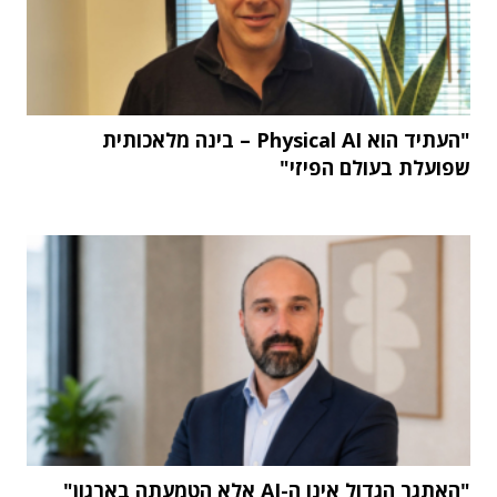
"העתיד הוא Physical AI – בינה מלאכותית
שפועלת בעולם הפיזי"
"האתגר הגדול אינו ה-AI אלא הטמעתה בארגון"