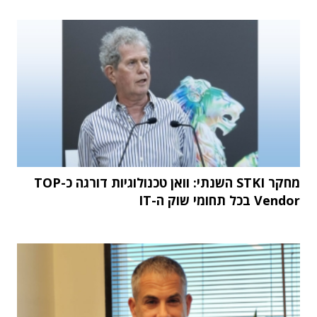
מחקר STKI השנתי: וואן טכנולוגיות דורגה כ-TOP
Vendor בכל תחומי שוק ה-IT