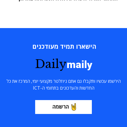
הישארו תמיד מעודכנים
Daily
maily
הירשמו עכשיו ותקבלו גם אתם ניוזלטר מקצועי יומי, המרכז את כל
החדשות והעדכונים בתחומי ה-ICT
הרשמה