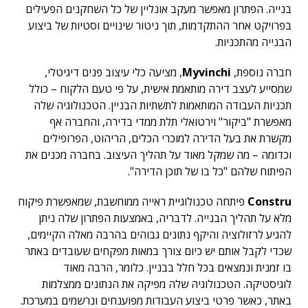
בנייה. הפתרון מאפשר מעקב אונליין של כל השחקנים הפעילים
בפרויקט אחר ההתקדמות, תוך ניטור שינויים וסטיות של ביצוע
הבנייה מהתכניות.
חברה נוספת,
Myvinchi
, מציעה כלי עיצוב פנים דיגיטלי,
שמסייע לעצב דירה מותאמת אישית, על פי טעם הלקוח – כולל
תכניות העבודה המותאמות לתשתיות הבניין. הטכנולוגיה שלה
מאפשרת "ביקור" וירטואלי תלת ממדי בדירה, והחברה אף
מקשרת את בעל הדירה למוכרי הכלים, הריהוט, הפרופילים
וכדומה – מה שמקל מאוד על תהליך העיצוב. בחברה מכנים את
הפיתוח שלהם "כל בו של תוכן הדירה".
Constru
פיתחה טכנולוגיית ראייה ממוחשבת, שמאפשרת פיקוח
מלא על תהליך הבנייה. לדבריה, באמצעות הפתרון שלה ניתן
להגיע לרזולוציה והיקף נתונים גבוהים בהרבה מאלה הקיימים,
שכדי לקבל אותם יש כיום צורך במאות מפקחים שעובדים באתר
בו זמנית ונמצאים בכל חלל בבניין. כלומר, הרבה מאוד
לוגיסטיקה. הטכנולוגיה שלה מפיקה את הנתונים ממצלמות
באתר, כאשר פרטי ביצוע העבודות מפוענחים ונרשמים במערכת.