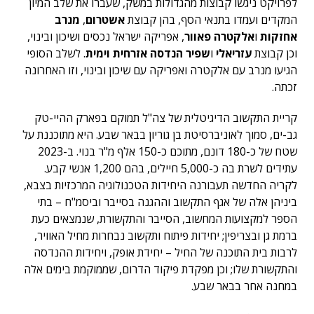
לפרויקט ניגשו קבוצות מהגדולות במשק, שעברו את שלב המיון
המקדים ועמדו בתנאי הסף, בהן קבוצת
אשטרום
,
מנרב
אחזקות
ו
אלקטרה פאוור
, אפריקה ישראל נכסים ושיכון ובינוי,
וכן קבוצת
עזריאלי
ו
שפיר הנדסה אזרחית וימית
. לשלב הסופי
הגיעו מנרב עם אלקטרה ואפריקה עם שיכון ובינוי, וזו האחרונה
זכתה.
קריית התקשוב הדיגיטלית של צה"ל תמוקם בפארק ההיי-טק
גב-ים, סמוך לאוניברסיטת בן גוריון בבאר שבע. היא מתוכננת על
שטח של כ-180 דונם, מתוכם כ-150 אלף מ"ר בנוי. ב-2023
עתידים לשרת בה כ-5,000 חיילים, בהם 1,200 אנשי קבע.
לקריה החדשה תעבורנה היחידות הטכנולוגיה המרכזיות בצבא,
ביניהן אלה של אגף התקשוב וההגנה בסייבר וביסמ"ח – בתי
הספר למקצועות המחשוב, הסייבר והתקשורת, שנמצאים כעת
ברמת גן ובצריפין; יחידות פיתוח ותקשוב נבחרות מחיל האוויר,
לרבות בית התוכנה של החיל – יחידת אופק, ויחידות ההנדסה
והתקשורת שלו; וכן מפקדת פיקוד הדרום, שממוקמת בימים אלה
במחנה אחר בבאר שבע.