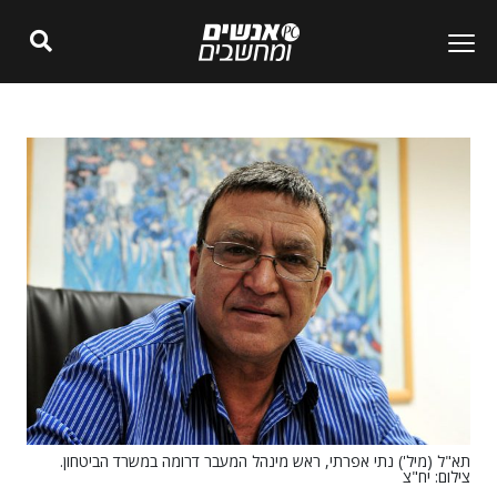
תא"ל (מיל') נתי אפרתי, ראש מינהל המעבר דרומה במשרד הביטחון.
צילום: יח"צ