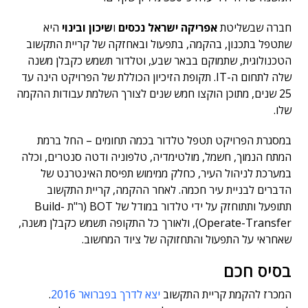
חברה שבשליטת
אפריקה ישראל נכסים
ו
שיכון ובינוי
היא
שתטפל בתכנון, בהקמה, בתפעול ובאחזקה של קריית התקשוב
הטכנולוגית, שתמוקם בבאר שבע, וטלדור תשמש כקבלן משנה
שלה לתחום ה-IT. תקופת הזיכיון הכוללת של הפרויקט הינה עד
25 שנים, מתוכן הוקצו חמש שנים לצורך השלמת עבודות ההקמה
שלו.
במסגרת הפרויקט תטפל טלדור בכמה תחומים – החל ברמת
המתח הנמוך, חשמל, מולטימדיה, טלפוניה ודטה סנטרים, וכלה
במערכת לניהול העיר, כחלק ממימוש תפיסת האינטרנט של
הדברים לבניית עיר חכמה. לאחר ההקמה, קריית התקשוב
תתופעל ותתוחזק על ידי טלדור במודל של BOT (ר"ת Build-
Operate-Transfer), ולאורך כל התקופה תשמש כקבלן משנה,
שאחראי על התפעול והתחזוקה של ציוד המחשוב.
בסיס חכם
המכרז להקמת קריית התקשוב
יצא לדרך בפברואר 2016
.