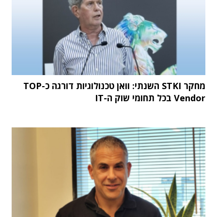
מחקר STKI השנתי: וואן טכנולוגיות דורגה כ-TOP
Vendor בכל תחומי שוק ה-IT