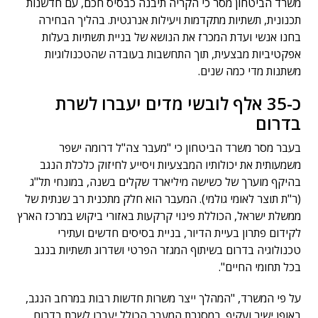
משרד הביטחון מסר כי הקריה תיבנה כבסיס חכם, עם חדשנות
תכנונית, תשתיות מתקדמות ויעילות אנרגטית. בהליך הבחירה
בחנו אנשי ועדת המכרז את הנושא של בניית תשתיות בעלות
אפקטיביות מבצעית, תוך התחשבות בעובדה שהטכנולוגיות
משתנות מדי כמה שנים.
כ-35 אלף לובשי מדים יעברו לשרת
בדרום
בעבר מסר משרד הביטחון כי "מעבר צה"ל דרומה ישפר
משמעותית את יכולותיו המבצעיות ויסייע לחיזוק כלכלת הנגב
בהיקף מוערך של כשישה מיליארד שקלים בשנה, במונחי תל"ג
(ר"ת תוצר לאומי גולמי). המעבר הוא חלק מתכנית רב שנתית של
ממשלת ישראל, הכוללת פינוי קרקעות באזורי ביקוש במרכז הארץ
לקידום פתרון בעיית הדיור, בניית בסיסים חדשים ועתירי
טכנולוגיה בדרום בשיתוף המגזר הפרטי ושדרוג תשתיות בנגב
בכל תחומי החיים".
על פי המשרד, "המהלך ייצר משרות חדשות רבות במרחב הנגב,
באופן ישיר ועקיף. במסגרת המעבר הכולל יעברו לשרת בדרום