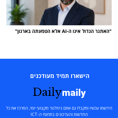
"האתגר הגדול אינו ה-AI אלא הטמעתה בארגון"
הישארו תמיד מעודכנים
Daily
maily
הירשמו עכשיו ותקבלו גם אתם ניוזלטר מקצועי יומי, המרכז את כל
החדשות והעדכונים בתחומי ה-ICT