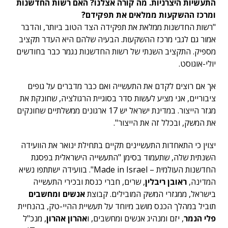
התעשיות היצרניות. מה קורה אצלנו? האם רשות החדשנות
ומרכז ההשקעות ממלאים את תפקידם?
"רשות החדשנות ממלאת את תפקידה הצד הטוב ביותר, והדבר
אמור גם לגבי מרכז ההשקעות. הבעיה שלהם היא העדר תקציב
מספיק. התקציב השנתי של רשות החדשנות נגמר כבר בחודשים
יולי-אוגוסט.
אך אם רוצים לקדם את התעשייה ואם כבר מדברים על גופים
ציבוריים, אני מציע לעשות סדר בסוגיית הרגולציה, שחונקת את
מגזר הייצור. במדינת ישראל יש 17 ארגונים ממשלתיים שחונקים
את המשק, ובכלל זה את הייצור".
יצוין כי התאחדות התעשיינים תקיים בתחילת ינואר את הוועידה
השנתית שלה, שתעמוד בסימן "התעשייה הישראלית בפסגת
החדשנות העולמית – Made in Israel". בוועידה ישתתפו נשיא
המדינה,
ראובן ריבלין
, שרים, חברי כנסת ובכירי התעשייה
בישראל, ממגזרי המשק המובילים. קבוצת
אנשים ומחשבים
תוביל במהלך הכנס מושב מיוחד על תעשיית ההיי-טק, בהנחיית
פלי הנמר
, יזם ומנהיג אנשים ומחשבים, ו
אהרון אהרון
, מנכ"ל