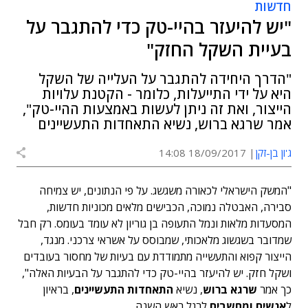
חדשות
"יש להיעזר בהיי-טק כדי להתגבר על
בעיית השקל החזק"
"הדרך היחידה להתגבר על העלייה של השקל
היא על ידי התייעלות, כלומר - הקטנת עלויות
הייצור, ואת זה ניתן לעשות באמצעות ההיי-טק",
אמר שרגא ברוש, נשיא התאחדות התעשיינים
ג'ון בן-זקן
18/09/2017 14:08
"המשק הישראלי לכאורה משגשג. על פי הנתונים, יש צמיחה
סבירה, האבטלה נמוכה, הכבישים מלאים מכוניות חדשות,
המסעדות מלאות ונמל התעופה בן גוריון לא עומד בעומס. רק חבל
שמדובר בשגשוג מלאכותי, שמבוסס על אשראי צרכני. מנגד,
הייצור קפוא והתעשייה מתמודדת עם בעיות של מחסור בעובדים
ושקל חזק. יש להיעזר בהיי-טק כדי להתגבר על הבעיות האלה",
כך אמר
שרגא ברוש
, נשיא
התאחדות התעשיינים
, בראיון
ל
אנשים ומחשבים
לרגל ראש השנה.