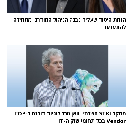
הנחת היסוד שעליה נבנה הניהול המודרני מתחילה
להתערער
מחקר STKI השנתי: וואן טכנולוגיות דורגה כ-TOP
Vendor בכל תחומי שוק ה-IT