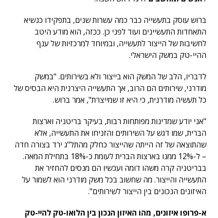
ברוש עוסק בתעשייה כבר כמה עשרות שנים, בתפקידו כנשיא
התאחדות התעשיינים ועוד לפני כן. ככזה, הוא מודע היטב
לחשיבות של הייצור לתעשייה, ובמיוחד למרכזיות של ענף
ההיי-טק במשק הישראלי.
לדבריו, הלב של המשק הוא בייצור ולא בשירותים. "במשק
מודרני, שירותים הם הרוב, אך התעשייה היצרנית היא הבסיס של
כל תעשיה מודרנית, כי היא זו שמייצרת", אמר ברוש.
"אני יודע שמדינות מפותחות רבות, בעיקר בריטניה וארצות
הברית, שמו דגש על השירותים והזניחו את התעשייה, אלא
שהתוצאה של זה הייתה שהייצור כחלק מהתל"ג ירד בצורה חדה
– ל-12% ממנו בארצות הברית לעומת כ-18% בתחילת המאה.
בבריטניה קרה משהו דומה ועכשיו הם מנסים להחזיר את
התעשייה והייצור. מה שחשוב בכל משק מודרני הוא לשמור על
האיזונים הנכונים בין הייצור לשירותים".
א-פרופו איזונים, מהו האיזון הנכון בין הלואו-טק להיי-טק