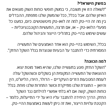
במשק הישראלי?
"לשאלה הזו אין תשובה, כי במשק חופשי כוחות השוק מוצאים את
האיזון שלהם. אבל בכלל, ככל שהמשק שלנו מתפתח, ההבדלים
בין מה זה היי-טק למה זה לואו-טק מיטשטשים. כיום, כמעט כל
מפעלי הלואו-טק – או, אם תרצה, התעשיות הקונבנציונליות –
עושים שימוש בהיי-טק בתהליכי הייצור והניהול שלהם.
בכלל, השימוש בהיי-טק הוא אחד האמצעים של התעשייה
המסורתית כדי להתגבר על הבעיות שנוצרות בגלל השקל החזק".
למה הכוונה?
"השקל החזק פוגע בתעשייה שלנו, שהיא מאוד מוטת יצוא.
ההוצאות של התעשייה המקומית הן בשקלים וכשהשקל עולה
לעומת המטבעות הזרים העיקריים – הדולר, היורו, הליש"ט, הין
והיואן – התוצרת שלנו מתייקרת וכושר התחרות שלנו פוחת. בגלל
כוחות השוק, קשה אם לא בלתי אפשרי להילחם נגד השקל
החזק. הדרך היחידה להתגבר עליו היא על ידי התייעלות, כלומר –
הקטנת עלויות הייצור, ואת זה ניתן לעשות באמצעות ההיי-טק.