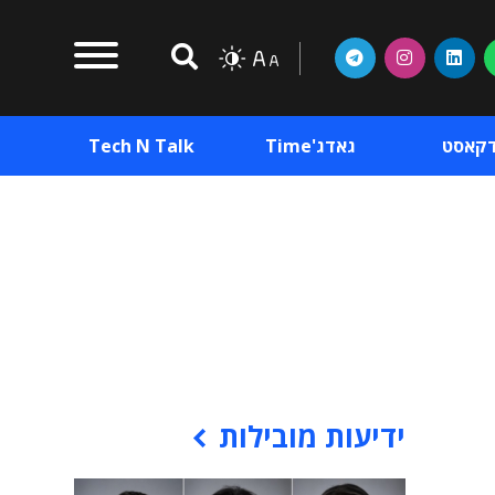
דקאסט
גאדג'Time
Tech N Talk
וכן פרסומי
תוכן פרסומי
וכן פרסומי
ידיעות מובילות