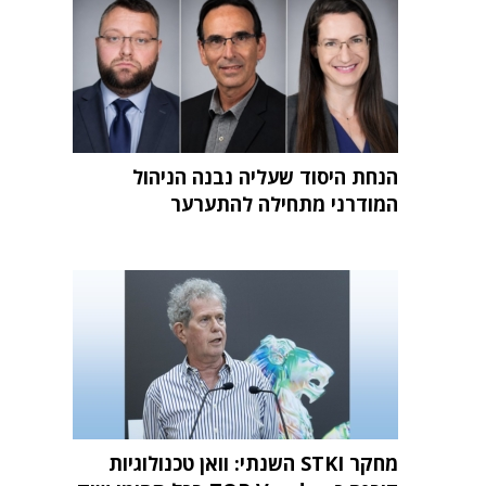
הנחת היסוד שעליה נבנה הניהול
המודרני מתחילה להתערער
מחקר STKI השנתי: וואן טכנולוגיות