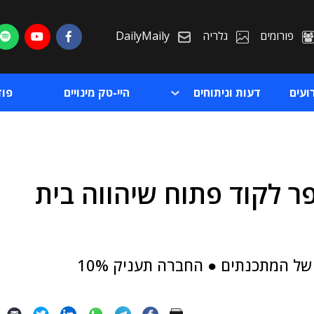
פורומים
גלריה
DailyMaily
ועים
דעות וניתוחים
היי-טק מינויים
פו
בית ספר לקוד פתוח שיהווה בית
ת
ת
המהלך נעשה במטרה להכשיר את הדור הבא של המתכנתים ● החברה תעניק 10%