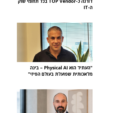
דורגה כ-TOP Vendor בכל תחומי שוק
ה-IT
"העתיד הוא Physical AI – בינה
מלאכותית שפועלת בעולם הפיזי"