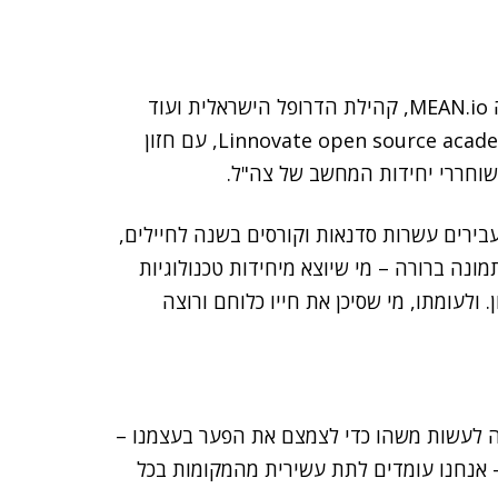
, חברת הקוד הפתוח שמאחורי הפלטפורמה MEAN.io, קהילת הדרופל הישראלית ועוד
מספר פרויקטי open source אחרים, פותחת את ה-Linnovate open source academy, עם חזון
משוחררי יחידות המחשב של צה"ל.
עבירים עשרות סדנאות וקורסים בשנה לחיילים,
מונה ברורה – מי שיוצא מיחידות טכנולוגיות
 ולעומתו, מי שסיכן את חייו כלוחם ורוצה
סה לעשות משהו כדי לצמצם את הפער בעצמנו –
 – אנחנו עומדים לתת עשירית מהמקומות בכל