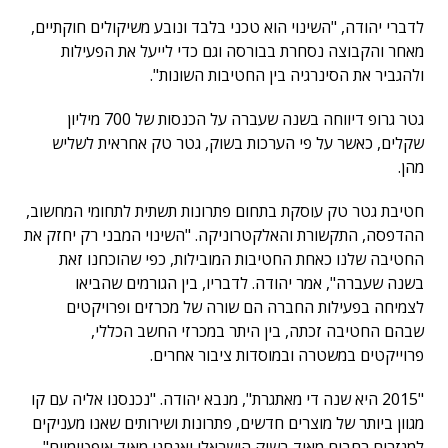
לדברי יהודה, "השינוי הוא טכני בלבד ונובע משיקולים חוקתיים,
מאחר והקבוצה נסחרת בבורסה וגם כדי לייעל את הפעילות
ולהגביר את הסינרגיה בין החטיבות השונות".
גטר גרופ דיווחה בשנה שעברה על הכנסות של 700 מיליון
שקלים, כאשר על פי הערכות בשוק, גטר טק אחראית לשליש
מהן.
חטיבת גטר טק עוסקת בתחום פתרונות תשתית לתחומי המחשוב,
ההדפסה, התקשורת והאלקטרוניקה. "השינוי המבני רק יחזק את
החטיבה שלנו כאחת החטיבות המובילות, כפי שהוכחנו זאת
בשנה שעברה", אמר יהודה. לדבריו, בין הגורמים שהביאו
לצמיחה בפעילות החברה הם שורה של מכרזים ופרויקטים
שבהם החטיבה זכתה, בין היתר במכרזי החשב הכללי,
פרוייקטים במשטרה ובמוסדות ציבור אחרים.
"2015 היא שנה די מאתגרת", מנבא יהודה. "נכנסנו אליה עם קו
מגוון ביותר של מוצרים חדשים, פתרונות ושירותים שאנו מעניקים
למגזרים רחבים מאוד בשוק הישראלי ואנחנו מאוד אופטימיים".