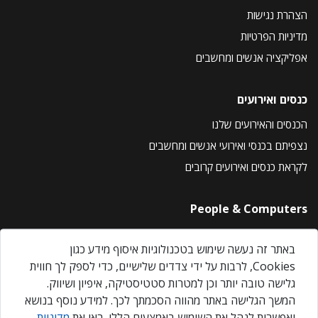
הצהרת נגישות
מדיניות הפרטיות
אפליקציה אנשים ומחשבים
כנסים ואירועים
הכנסים והאירועים שלנו
נצפיתם בכנסי ואירועי אנשים ומחשבים
לקראת כנסים ואירועים קרובים
People & Computers
About Us
באתר זה נעשה שימוש בטכנולוגיות איסוף מידע כגון
Privacy Policy
Cookies, לרבות על ידי צדדים שלישיים, כדי לספק לך חווית
Contact Us
גלישה טובה יותר וכן למטרות סטטיסטיקה, איפיון ושיווק.
Our Events
המשך הגלישה באתר מהווה הסכמתך לכך. למידע נוסף בנושא
ואפשרות לנהל את השימוש באמצעים הללו, ראו את
מדיניות