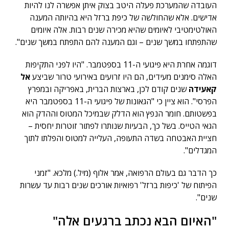
העובדה שהמערכת פעלה היטב בצוק איתן אפשרה לנו להיות
אדישים. אלא שהחולשה של כיפת ברזל היא בהיותה המענה
האולטימטיבי לאיומים שהיא מכירה שנים רבות. אלה איומים
שהתפתחו במשך שנים – וגם המענה להם התפתח במשך שנים".
דוגמה אחרת היא פיגועי ה-11 בספטמבר. "היו לפני התקיפות
האלה סימנים מעידים, הם היו זרועים באירועי טרור שביצע
אל
קאעידה
שנים קודם לכן, בארצות הברית, באפריקה ובמפרץ
הפרסי". הוא ציין כי "הגאונות של פיגועי ה-11 בספטמבר היא
בפשטותם. חומר הנפץ הוא הדלק שבמיכל המטוס וההדק הוא
הגאי הטייס. בשל כך, הבעיות שנותרו לפתור זוטרות יחסית –
חציית האבטחה בשדה התעופה, העלייה למטוס והפלתו לתוך
המגדלים".
כך הדבר גם בעולם הרפואה, אמר אלוף (מיל.) מלכא. "זמני
הפיתוח של 'כיפות ברזל' רפואיות אורכים שנים רבות עד עשרות
שנים".
"האיום הבא נכתב ברגעים אלה"