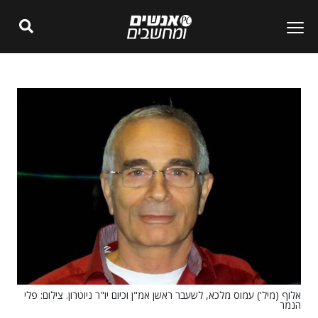
אלוף (מיל') עמוס מלכא, לשעבר ראשן אמ"ן וכיום יו"ר ניוטרון. צילום: פלי
הנמר