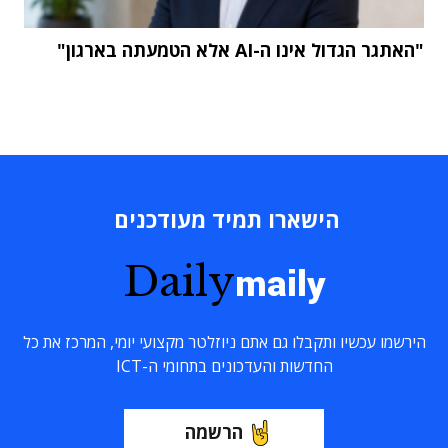
"האתגר הגדול אינו ה-AI אלא הטמעתה בארגון"
הישארו תמיד מעודכנים
Daily
maily
הירשמו עכשיו ותקבלו גם אתם ניוזלטר מקצועי יומי, המרכז את כל
החדשות והעדכונים בתחומי ה-ICT
הרשמה