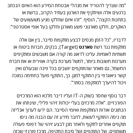
"מה שצריך להטריד את מנהלי אבטחת המידע הוא האיום הנכתב
ברגעים אלה ושיתקיף את הארגון בעתיד הקרוב, ברשת או
בתחנות הקצה", הוסיף. "זהו איום שחלקו מגיע משעשועים של
האקרים, חלקו מארגוני פשע מאורגן וחלקו בעל אופי אסטרטגי".
לדבריו, "כל הזמן מנסים לבצע מתקפות סייבר, בין אם אלה
מתקפות נגד רשת
טארגט
(Target), בנקים, חברות ביטוח או
תשתיות לאומיות. עלינו לדאוג מה קורה אם משבשים ומתקיפים
מערכות חשובות ביותר, למשל מערכת בקרה אווירית או את חברת
החשמל, גם מאחר שהתוקפים יושבים בכל פינה שבעולם ואין
קשר גיאוגרפי בין התוקף למגן. כך, התוקף פועל בחתימה נמוכה
ויכול להיערך למתקפה בסתר".
דבר נוסף שחסר בשוק ה-IT ועליו דיבר מלכא הוא המרכזים
הפורנזיים. "אלה מרכזים בעלי יכולות זיהוי פלילי, שינתחו את
הנתונים אודות המתקפות ואיומי הסייבר. הם ידעו לערוך אנליזה
מה ניסה התוקף לעשות, לחבר מידע זה עם הבנה מה ניסו
תוקפים אחרים לתקוף ולאחר מכן לבצע זיהוי של דפוסי פעולה
משותפים, של התוקפים ושל סיבת התקיפה. מרכז פורנזי שכזה