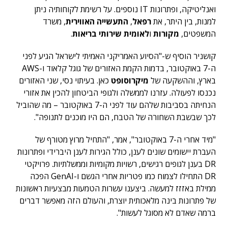
ואנליטיקה, ופתרונות IT נוספים. על רשימת לקוחותיה ניתן
למנות, בין היתר, את
רפאל
,
התעשייה האווירית
, משרד
המשפטים,
מקורות
ו
לאומית שירותי בריאות
.
קושניר הוסיף ש-"הסיוע האמריקני האמיתי לישראל הגיע לפני
ה-7 באוקטובר, בדמות הקמת האזורים של גוגל קלאוד ו-AWS
בארץ, וההשקעה של
מיקרוסופט
כאן. בעיתוי נסי, שני האזורים
נכנסו לפעולה. עזרנו לממשלה ולגופי הביטחון להכין את אזורי
הנחיתה בסביבות שלהם עוד לפני ה-7 באוקטובר – מה שהוביל
לכך שבשבת השחורה של הטבח, הם היו מוכנים לתנופה".
"מיד אחרי ה-7 באוקטובר", אמר, "התחיל מרוץ מטורף של
העברת יישומים שונים לענן, כולל הגירות לענן היברידי ופתרונות
DR בענן לגופים רגישים, רשויות מקומיות וממשלתיות. פרויקטי
DR התחילו לצמוח כמו פטריות אחרי הגשם ו-GenAI הפכה
ממילת באזזז למעשה. ביצענו עשרות הטמעות מבצעיות ראשונות
של פתרונות בינה מלאכותית יוצרת, והעולם הזה מאפשר דברים
ברמה שאדם לא מסוגל לעשות".