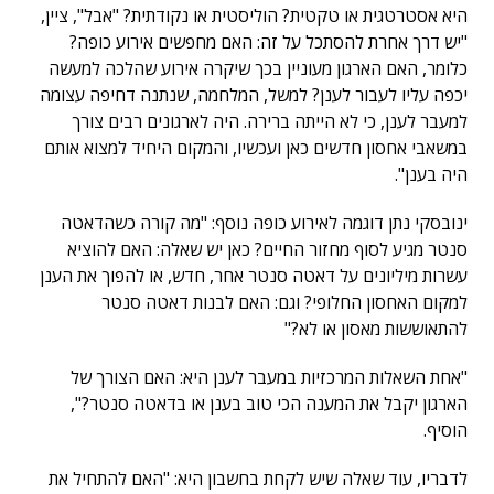
היא אסטרטגית או טקטית? הוליסטית או נקודתית? "אבל", ציין,
"יש דרך אחרת להסתכל על זה: האם מחפשים אירוע כופה?
כלומר, האם הארגון מעוניין בכך שיקרה אירוע שהלכה למעשה
יכפה עליו לעבור לענן? למשל, המלחמה, שנתנה דחיפה עצומה
למעבר לענן, כי לא הייתה ברירה. היה לארגונים רבים צורך
במשאבי אחסון חדשים כאן ועכשיו, והמקום היחיד למצוא אותם
היה בענן".
ינובסקי נתן דוגמה לאירוע כופה נוסף: "מה קורה כשהדאטה
סנטר מגיע לסוף מחזור החיים? כאן יש שאלה: האם להוציא
עשרות מיליונים על דאטה סנטר אחר, חדש, או להפוך את הענן
למקום האחסון החלופי? וגם: האם לבנות דאטה סנטר
להתאוששות מאסון או לא?"
"אחת השאלות המרכזיות במעבר לענן היא: האם הצורך של
הארגון יקבל את המענה הכי טוב בענן או בדאטה סנטר?",
הוסיף.
לדבריו, עוד שאלה שיש לקחת בחשבון היא: "האם להתחיל את