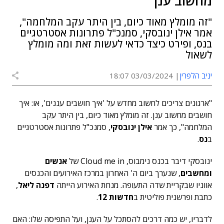
מחשוב ענן"
"זה מומלץ מאוד כיום, בין היתר עקב המלחמה",
אמר אילן ינובסקי, סמנכ"ל פתרונות אסטרטגיים
בנס, ופירט כיצד כדאי לעשות זאת ומה מומלץ
לשאול
יניב הלפרין
03/03/2024 18:07
"ארגונים צריכים לחשוב מחדש על 'איך חושבים עננים', או: איך
חושבים מחשוב ענן. זה מומלץ מאוד כיום, בין היתר עקב
המלחמה", כך אמר
אילן ינובסקי
, סמנכ"ל פתרונות אסטרטגיים
ב
נס
.
ינובסקי דיבר בכנס נימבוס, Cloud me in של
אנשים
ומחשבים
, שנערך ביום ה' האחרון במרכז האירועים והכנסים
אווניו שבקריית שדה התעופה. מנחת האירוע הייתה
דפנה ליאל
,
כתבת ופרשנית פוליטית ב
חדשות 12
.
לדבריו, יש כמה דרכים להסתכל על הענן, ועל התפיסה שלו: האם