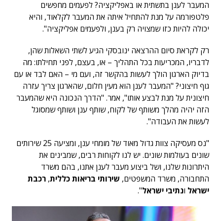
המעבר לענן בתשתית או באפליקציה? לפעמים מחפשים
פלטפורמה על מנת להתחיל איתה את המעבר לקלאוד, והיא
יכולה להיות כזו שמצויה רק בענן, ולפעמים אפליקציה".
רק לקראת סיום ההרצאה ינובסקי הגיע לשתי השאלות שהן,
לדבריו, המכריעות בכל התהליך – או, בעצם, לפני תחילתו: מה
בדיוק הארגון הולך לעשות בהקשר זה, ועם מי – האם לבד או עם
גוף חיצוני? "המעבר לענן הוא מעין חלום, שהארגון צריך עזרה
חיצונית על מנת לבצע אותו", אמר. "הדרך הנכונה היא שהמעבר
הזה יהיה מהלך משותף של לקוח, שותף ענן ושותף שמסוגל
לעשות את העבודה".
"נס מעסיקה צוות גדול מאוד של מומחי ענן, ומציעה 25 שירותים
שונים בעולמות שונים. יש לנו לקוחות רבים, שמבינים את
היתרונות שלנו, ושל ביצוע מעבר לענן אתנו, בהם משרד
התחבורה, משרד המשפטים,
שירותי בריאות כללית
,
רכבת
ישראל
ו
נתיבי ישראל
".