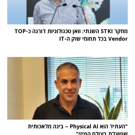
מחקר STKI השנתי: וואן טכנולוגיות דורגה כ-TOP
Vendor בכל תחומי שוק ה-IT
"העתיד הוא Physical AI – בינה מלאכותית
שפועלת בעולם הפיזי"