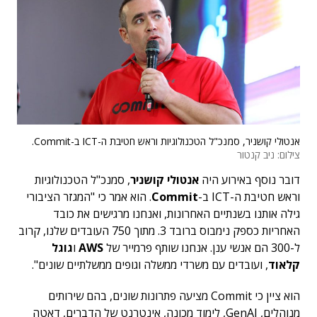
אנטולי קושניר, סמנכ"ל הטכנולוגיות וראש חטיבת ה-ICT ב-Commit.
צילום: ניב קנטור
דובר נוסף באירוע היה
אנטולי קושניר
, סמנכ"ל הטכנולוגיות
וראש חטיבת ה-ICT ב-
Commit
. הוא אמר כי "המגזר הציבורי
גילה אותנו בשנתיים האחרונות, ואנחנו מרגישים את כובד
האחריות כספק נימבוס ברובד 3. מתוך 750 העובדים שלנו, קרוב
ל-300 הם אנשי ענן. אנחנו שותף פרמייר של
AWS
ו
גוגל
קלאוד
, ועובדים עם משרדי ממשלה וגופים ממשלתיים שונים".
הוא ציין כי Commit מציעה פתרונות שונים, בהם שירותים
מנוהלים, GenAI, לימוד מכונה, אינטרנט של הדברים, דאטה