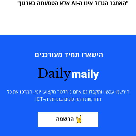
"האתגר הגדול אינו ה-AI אלא הטמעתה בארגון"
הישארו תמיד מעודכנים
Daily
maily
הירשמו עכשיו ותקבלו גם אתם ניוזלטר מקצועי יומי, המרכז את כל
החדשות והעדכונים בתחומי ה-ICT
הרשמה