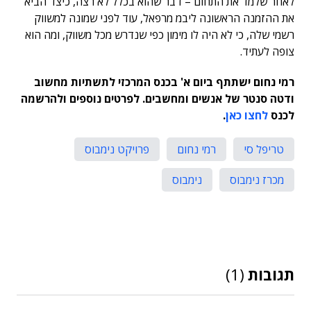
לאחר שלמד את התחום – דבר שהוא בכלל לא רצה, כיצד הביא
את ההזמנה הראשונה ליבמ מרפאל, עוד לפני שמונה למשווק
רשמי שלה, כי לא היה לו מימון כפי שנדרש מכל משווק, ומה הוא
צופה לעתיד.
רמי נחום ישתתף ביום א' בכנס המרכזי לתשתיות מחשוב
ודטה סנטר של אנשים ומחשבים. לפרטים נוספים ולהרשמה
לכנס
לחצו כאן
.
טריפל סי
רמי נחום
פרויקט נימבוס
מכרז נימבוס
נימבוס
תגובות
(1)