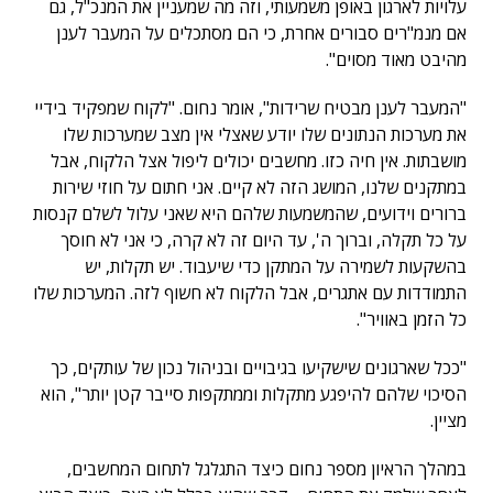
עלויות לארגון באופן משמעותי, וזה מה שמעניין את המנכ"ל, גם
אם מנמ"רים סבורים אחרת, כי הם מסתכלים על המעבר לענן
מהיבט מאוד מסוים".
"המעבר לענן מבטיח שרידות", אומר נחום. "לקוח שמפקיד בידיי
את מערכות הנתונים שלו יודע שאצלי אין מצב שמערכות שלו
מושבתות. אין חיה כזו. מחשבים יכולים ליפול אצל הלקוח, אבל
במתקנים שלנו, המושג הזה לא קיים. אני חתום על חוזי שירות
ברורים וידועים, שהמשמעות שלהם היא שאני עלול לשלם קנסות
על כל תקלה, וברוך ה', עד היום זה לא קרה, כי אני לא חוסך
בהשקעות לשמירה על המתקן כדי שיעבוד. יש תקלות, יש
התמודדות עם אתגרים, אבל הלקוח לא חשוף לזה. המערכות שלו
כל הזמן באוויר".
"ככל שארגונים שישקיעו בגיבויים ובניהול נכון של עותקים, כך
הסיכוי שלהם להיפגע מתקלות וממתקפות סייבר קטן יותר", הוא
מציין.
במהלך הראיון מספר נחום כיצד התגלגל לתחום המחשבים,