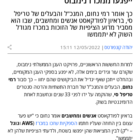
ייפגעו ממכרז נימבוס"
כך אומר רמי נחום, המנכ"ל והבעלים של טריפל
סי, בראיון לפודקאסט אנשים ומחשבים, שבו הוא
מסביר מדוע הציפיות של הזוכות במכרז מגודל
השוק לא יתממשו
יהודה קונפורטס
12/05/2022 15:11
למרות החששות הראשוניים, פרויקט הענן הממשלתי נימבוס,
שקורם עור וגידים בימים אלה, לא יפגע בספקי הענן המקומיים,
ובהחלט ייתכן שאף יגדיל את הביקושים שהם יחוו – כך סבור
רמי
נחום
, הבעלים והמנכ"ל של חברת התשתיות והדטה סנטרים
טריפל סי
, שהוקמה על ידו לפני 33 שנים ונחשבת לאחת
הדומיננטיות בשוק.
בראיון לפודקאסט
אנשים ומחשבים
אומר נחום כי "יש פער
עצום בין החוזה שעליו חתמו
הספקיות שזכו במכרז
(
AWS
ו
גוגל
– י"ק) לבין המציאות שהן יפגשו בשטח, ולדעתי הציפיות שלהן לא
יתממשו".