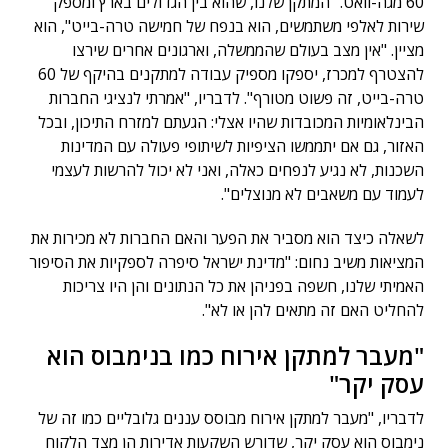
60 מגה-וואט. "המתקן שלנו, שהוא בין הגדולים בארץ ומספק
שירות לאלפי משתמשים, הוא בנפח של חמישה טרה-בייט", הוא
מציין. "אין מצב בעולם שהממשלה, וארגונים אחרים שירצו
להצטרף למכרז, יספקו מספיק עבודה למתקנים בהיקף של 60
טרה-בייט, זה פשוט מטורף". לדבריו, "אמרתי לנציגי החברות
הבינלאומיות המכובדות שהיו אצלי: הגעתם למזרח התיכון, ובכל
האזור, גם אם יתממשו הציפיות לשיתופי פעולה עם המדינות
השכנות, לא נגיע לנפחים כאלה, ואני לא יכול להרשות לעצמי
לעמוד עם משאבים לא מנוצלים".
לשאלה כיצד הוא מסביר את הפער והאם החברות לא מכירות את
המציאות משיב נחום: "מדינת ישראל סיפרה לספקיות את הסיפור
האמיתי שלנו, חשפה בפניהן את כל הנתונים והן היו צריכות
להחליט האם זה מתאים להן או לא".
"מעבר למתקן אירוח כמו בנימבוס הוא
עסק יקר"
לדבריו, "מעבר למתקן אירוח מבוסס עננים גלובליים כמו זה של
נימבוס הוא עסק יקר, שדורש השקעות אדירות הן מצד הלקוח