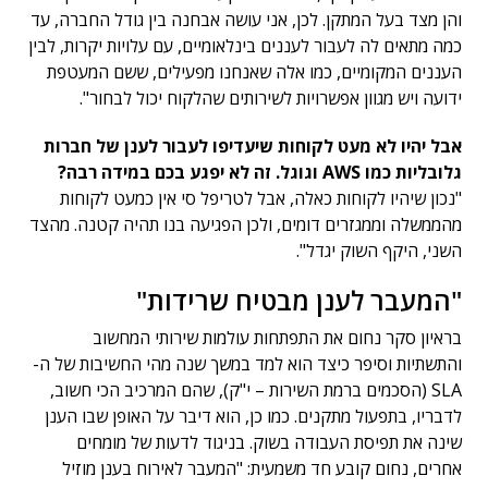
והן מצד בעל המתקן. לכן, אני עושה אבחנה בין גודל החברה, עד
כמה מתאים לה לעבור לעננים בינלאומיים, עם עלויות יקרות, לבין
העננים המקומיים, כמו אלה שאנחנו מפעילים, ששם המעטפת
ידועה ויש מגוון אפשרויות לשירותים שהלקוח יכול לבחור".
אבל יהיו לא מעט לקוחות שיעדיפו לעבור לענן של חברות
גלובליות כמו AWS וגוגל. זה לא יפגע בכם במידה רבה?
"נכון שיהיו לקוחות כאלה, אבל לטריפל סי אין כמעט לקוחות
מהממשלה וממגזרים דומים, ולכן הפגיעה בנו תהיה קטנה. מהצד
השני, היקף השוק יגדל".
"המעבר לענן מבטיח שרידות"
בראיון סקר נחום את התפתחות עולמות שירותי המחשוב
והתשתיות וסיפר כיצד הוא למד במשך שנה מהי החשיבות של ה-
SLA (הסכמים ברמת השירות – י"ק), שהם המרכיב הכי חשוב,
לדבריו, בתפעול מתקנים. כמו כן, הוא דיבר על האופן שבו הענן
שינה את תפיסת העבודה בשוק. בניגוד לדעות של מומחים
אחרים, נחום קובע חד משמעית: "המעבר לאירוח בענן מוזיל