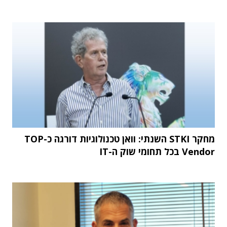
מחקר STKI השנתי: וואן טכנולוגיות דורגה כ-TOP
Vendor בכל תחומי שוק ה-IT