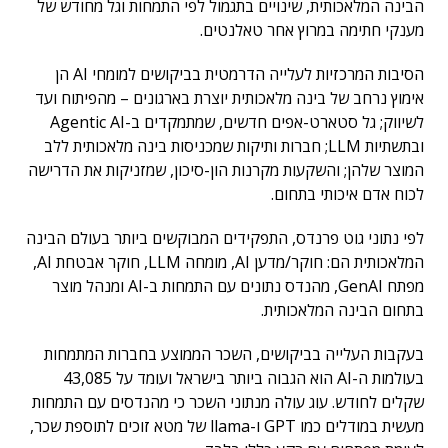
הבינה המלאכותית, שינויים בתגמול לפי התמחות וגל מחודש של
מענקי חתימה במרוץ אחר טאלנטים.
הסיבות המרכזיות לעלייה הדרמטית בביקושים למומחי AI הן
אימוץ נרחב של בינה מלאכותית יוצרת בארגונים – מהפיתוח ועד
לשיווק; גל סטארט-אפים חדשים, שמתמקדים ב-Agentic AI
ובתשתיות LLM; חברות ותיקות שמכניסות בינה מלאכותית ללב
המוצר שלהן; והשקעות מקרנות הון-סיכון, שמזניקות את הדרישה
לכוח אדם איכותי בתחום.
לפי נתוני גוט פרנדס, התפקידים המבוקשים ביותר בעולם הבינה
המלאכותית הם: חוקר/מדען AI, מומחה LLM, חוקר אבטחת AI,
מפתח GenAI, מהנדס נתונים עם התמחות ב-AI ומנהל מוצר
בתחום הבינה המלאכותית.
בעקבות העלייה בביקושים, השכר הממוצע בחברות המתמחות
בעולמות ה-AI הוא הגבוה ביותר בישראל ועומד על 43,085
שקלים לחודש. עוג עולה מנתוני השכר כי מהנדסים עם התמחות
מעשית במודלים כמו GPT ו-llama של מטא זוכים לתוספת שכר,