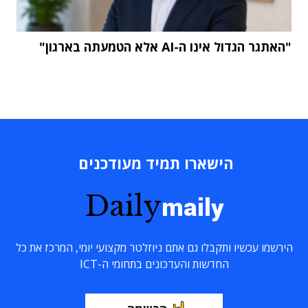
"האתגר הגדול אינו ה-AI אלא הטמעתה בארגון"
הישארו תמיד מעודכנים
Daily
maily
הירשמו עכשיו ותקבלו גם אתם ניוזלטר מקצועי יומי, המרכז את כל
החדשות והעדכונים בתחומי ה-ICT