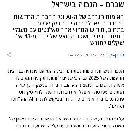
שכרם – הגבוה בישראל
האימות הנרחב של ה-AI וגל החברות החדשות
בתחום הביאו להרבה יותר ביקוש לעובדים
בתחום, חידוש המרוץ אחר טאלנטים עם מענקי
חתימה נדיבים ושכר ממוצע של יותר מ-43 אלף
שקלים לחודש
ג'ון בן-זקן
21/07/2025 14:32
מספר המשרות הפתוחות בתחום הבינה המלאכותית היה במחצית
הראשונה של 2025 גבוה פי שניים לעומת התקופה המקבילה
אשתקד, ושכרם הממוצע הוא הגבוה ביותר במשק – כך עולה
מנתונים שפרסמה אתמול (א') חברת ההשמה להיי-טק
גוט
פרנדס
. בחברה אומרים כי הגידול בביקוש למומחי AI הוא "חסר
תקדים".
על פי החברה, שוק ההיי-טק הישראלי הראה בחציון הראשון של
השנה סימני התעוררות ממוקדת, עם עלייה משמעותית בתחום