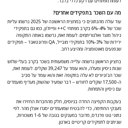
לעומת מפתחים עם רקע כללי בלבד.
מה עם השכר בתפקידים אחרים?
עוד עולה מהנתונים כי במחצית הראשונה של 2025 נרשמו עליות
שכר של 4%-6% בקרב מפתחי C++ ופיית'ון, כמו גם בתפקידי
ניהול מוצר ואלגוריתמים. לעומת זאת, נרשמו באותה התקופה
ירידות של 3%-10% בתפקידי מובייל, QA ופרונטאנד – תפקידים
שנפגעים מאוטומציה ומהיצע רחב.
בחציון הראשון נרשמה עלייה משמעותית בשכר בקרב בעלי שלוש
שנות ניסיון ומעלה, והוא עומד על 39,247 שקלים. לעומת זאת,
שכר הג'וניורים לא עלה בתקופה זאת והוא עומד על סביב
ה-17,500 שקלים לחודש – דבר שמעיד שהשוק מעדיף מועמדים
עם ניסיון והתמחות.
בעקבות הקפיצה החדה בגיוסים, חלק מהחברות החזירו את
מענקי החתימה, כדי להבטיח שמועמדים יסגרו אצלן מהר. לפי
נתוני גוט פרנדס, מדובר במענקים בגובה של 1-6 משכורות,
שניתנים לתפקידים קריטיים בארגון.