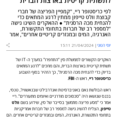
לתשתית קריטית בארצות הברית
לפי כריסטופר ריי, "קמפיין הפריצה של חברי
קבוצת וולט טייפון ממתין לרגע המתאים כדי
להנחית מכה הרסנית" ● ההאקרים השיגו גישה
"למספר רב של חברות בתחומי התקשורת,
האנרגיה, המים ובמגזרים קריטיים אחרים", אמר
יוסי הטוני
21/04/2024 15:11
האקרים הקשורים לממשלת סין "התחפרו" במערך ה-IT של
תשתית קריטית בארצות הברית, והם מחכים "לרגע המתאים
בדיוק כדי להנחית מכה הרסנית", כך הזהיר בסוף השבוע
כריסטופר ריי
, ראש ה-
FBI
.
ראש הבולשת נאם באוניברסיטת ואנדרבילט שבנאשוויל, טנסי,
בכנס שנושאו היה "סכסוכים מודרניים ואיומים מתעוררים". ריי
אמר כי "מסע פריצה מתמשך בסייבר של סין, שידוע בשם
וולט
טייפון
, הצליח להשיג גישה למספר רב של חברות אמריקניות
בתחומי התקשורת, האנרגיה, המים ובמגזרים קריטיים אחרים. הם