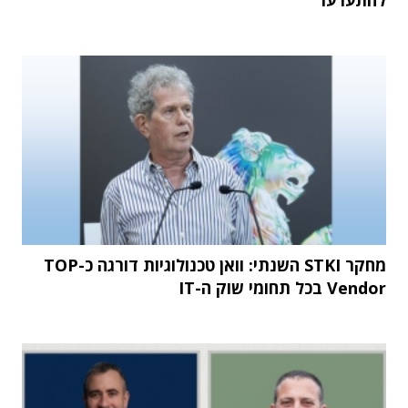
מחקר STKI השנתי: וואן טכנולוגיות דורגה כ-TOP
Vendor בכל תחומי שוק ה-IT