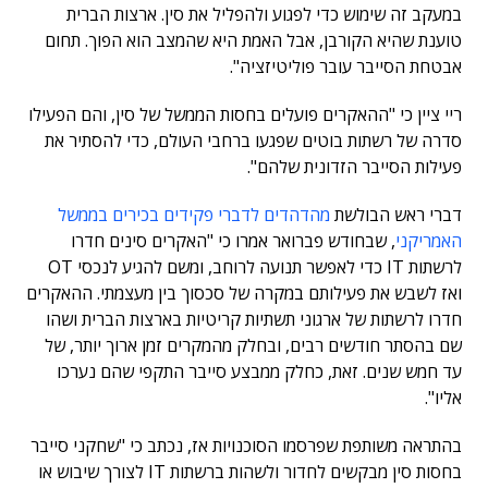
במעקב זה שימוש כדי לפגוע ולהפליל את סין. ארצות הברית
טוענת שהיא הקורבן, אבל האמת היא שהמצב הוא הפוך. תחום
אבטחת הסייבר עובר פוליטיזציה".
ריי ציין כי "ההאקרים פועלים בחסות הממשל של סין, והם הפעילו
סדרה של רשתות בוטים שפגעו ברחבי העולם, כדי להסתיר את
פעילות הסייבר הזדונית שלהם".
דברי ראש הבולשת
מהדהדים לדברי פקידים בכירים בממשל
האמריקני
, שבחודש פברואר אמרו כי "האקרים סינים חדרו
לרשתות IT כדי לאפשר תנועה לרוחב, ומשם להגיע לנכסי OT
ואז לשבש את פעילותם במקרה של סכסוך בין מעצמתי. ההאקרים
חדרו לרשתות של ארגוני תשתיות קריטיות בארצות הברית ושהו
שם בהסתר חודשים רבים, ובחלק מהמקרים זמן ארוך יותר, של
עד חמש שנים. זאת, כחלק ממבצע סייבר התקפי שהם נערכו
אליו".
בהתראה משותפת שפרסמו הסוכנויות אז, נכתב כי "שחקני סייבר
בחסות סין מבקשים לחדור ולשהות ברשתות IT לצורך שיבוש או