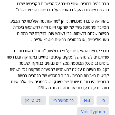
הבה נהיה ברורים: איומי סייבר על התשתית הקריטית שלנו
מייצגים איומים מהעולם האמיתי על הבטיחות הפיזית שלנו".
בהתראה כתבו הסוכנויות כי הן "מודאגות מההשלכות של מבצע
הסייבר ומהפוטנציאל של שחקני איום אלה להשתמש ביכולת
הגישה שלהם לרשתות, כדי לשבש אותן במקרה של מתחים
גיאו-פוליטיים, או סכסוכים צבאיים פוטנציאליים".
חברי קבוצת ההאקרים, על פי הבולשת, "חטפו" מאות נתבים
שמיועדים לשימוש של עסקים קטנים וביתיים באמריקה ובנו רשת
בוטים (בוטנט) מבוססת מכשירים נגועים בנוזקה, שעימה
"קבוצת האיומים עלולה להשתמש להפעלת מתקפה נגד תשתית
קריטית בארצות הברית". הרוב המכריע של הנתבים ברשת
הבוטים היו נתבים ישנים של
סיסקו
ושל
נטגיר
. שני אלה אינם
נתמכים עוד בעדכוני אבטחה, נמסר מה-FBI.
סין
FBI
כריסטופר ריי
וולט טייפון
Volt Typhon