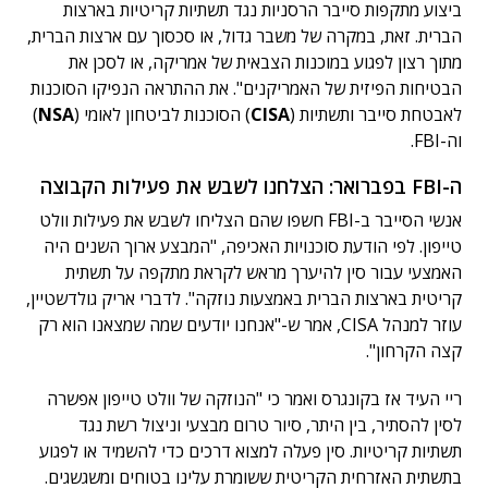
ביצוע מתקפות סייבר הרסניות נגד תשתיות קריטיות בארצות
הברית. זאת, במקרה של משבר גדול, או סכסוך עם ארצות הברית,
מתוך רצון לפגוע במוכנות הצבאית של אמריקה, או לסכן את
הבטיחות הפיזית של האמריקנים". את ההתראה הנפיקו הסוכנות
לאבטחת סייבר ותשתיות (
CISA
) הסוכנות לביטחון לאומי (
NSA
)
וה-FBI.
ה-FBI בפברואר: הצלחנו לשבש את פעילות הקבוצה
אנשי הסייבר ב-FBI חשפו שהם הצליחו לשבש את פעילות וולט
טייפון. לפי הודעת סוכנויות האכיפה, "המבצע ארוך השנים היה
האמצעי עבור סין להיערך מראש לקראת מתקפה על תשתית
קריטית בארצות הברית באמצעות נוזקה". לדברי אריק גולדשטיין,
עוזר למנהל CISA, אמר ש-"אנחנו יודעים שמה שמצאנו הוא רק
קצה הקרחון".
ריי העיד אז בקונגרס ואמר כי "הנוזקה של וולט טייפון אפשרה
לסין להסתיר, בין היתר, סיור טרום מבצעי וניצול רשת נגד
תשתיות קריטיות. סין פעלה למצוא דרכים כדי להשמיד או לפגוע
בתשתית האזרחית הקריטית ששומרת עלינו בטוחים ומשגשגים.