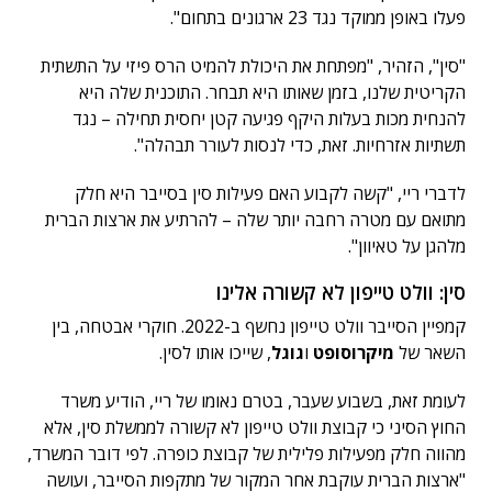
פעלו באופן ממוקד נגד 23 ארגונים בתחום".
"סין", הזהיר, "מפתחת את היכולת להמיט הרס פיזי על התשתית
הקריטית שלנו, בזמן שאותו היא תבחר. התוכנית שלה היא
להנחית מכות בעלות היקף פגיעה קטן יחסית תחילה – נגד
תשתיות אזרחיות. זאת, כדי לנסות לעורר תבהלה".
לדברי ריי, "קשה לקבוע האם פעילות סין בסייבר היא חלק
מתואם עם מטרה רחבה יותר שלה – להרתיע את ארצות הברית
מלהגן על טאיוון".
סין: וולט טייפון לא קשורה אלינו
קמפיין הסייבר וולט טייפון נחשף ב-2022. חוקרי אבטחה, בין
השאר של
מיקרוסופט
ו
גוגל
, שייכו אותו לסין.
לעומת זאת, בשבוע שעבר, בטרם נאומו של ריי, הודיע משרד
החוץ הסיני כי קבוצת וולט טייפון לא קשורה לממשלת סין, אלא
מהווה חלק מפעילות פלילית של קבוצת כופרה. לפי דובר המשרד,
"ארצות הברית עוקבת אחר המקור של מתקפות הסייבר, ועושה