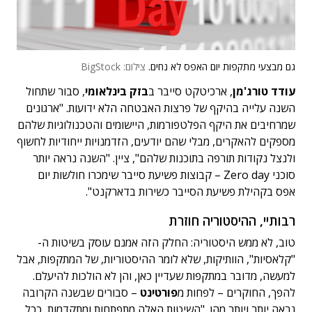
גם מבצעי מתקפות יום האפס לא נחים.
צילום: BigStock
עודד טורג'מן
, ארכיטקט סייבר ב
בזק בינלאומי
, סבור שתחול
השנה עלייה בהיקף של פרצות האבטחה הלא ידועות. "ארגונים
שמרחיבים את היקף הפלטפורמות, היישומים והטכנולוגיות שלהם
מספקים להאקרים, מבלי שהם יודעים, הזדמנויות ייחודיות לחשוף
ולנצל נקודות תורפה בתוכנות שלהם", ציין. "השנה נראה יותר
סוכני Zero day – קבוצות פשיעת סייבר שימכרו חולשות יום
אפס בקהילת פשיעת הסייבר כשירות בדארקנט".
רבותיי, ההיסטוריה חוזרת
טוב, לא ממש היסטוריה: החלק הזה אמנם עוסק בשיטות ה-
"קלאסיות", הוותיקות, שלא לומר ההיסטוריות, של המתקפות, אבל
למעשה, מדובר במתקפות שעדיין כאן, והן לא הולכות להיעלם.
להפך, החוקרים – לפחות מ
פורטינט
– סבורים שבשנה הקרובה
נראה יותר ויותר מהן. "השיטות האלה מתפתחות ומתקדמות, ככל