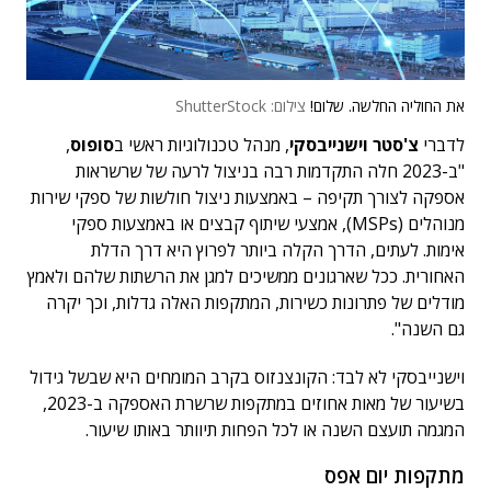
את החוליה החלשה. שלום!
צילום: ShutterStock
לדברי
צ'סטר וישנייבסקי
, מנהל טכנולוגיות ראשי ב
סופוס
,
"ב-2023 חלה התקדמות רבה בניצול לרעה של שרשראות
אספקה לצורך תקיפה – באמצעות ניצול חולשות של ספקי שירות
מנוהלים (MSPs), אמצעי שיתוף קבצים או באמצעות ספקי
אימות. לעתים, הדרך הקלה ביותר לפרוץ היא דרך הדלת
האחורית. ככל שארגונים ממשיכים למגן את הרשתות שלהם ולאמץ
מודלים של פתרונות כשירות, המתקפות האלה גדלות, וכך יקרה
גם השנה".
וישנייבסקי לא לבד: הקונצנזוס בקרב המומחים היא שבשל גידול
בשיעור של מאות אחוזים במתקפות שרשרת האספקה ב-2023,
המגמה תועצם השנה או לכל הפחות תיוותר באותו שיעור.
מתקפות יום אפס