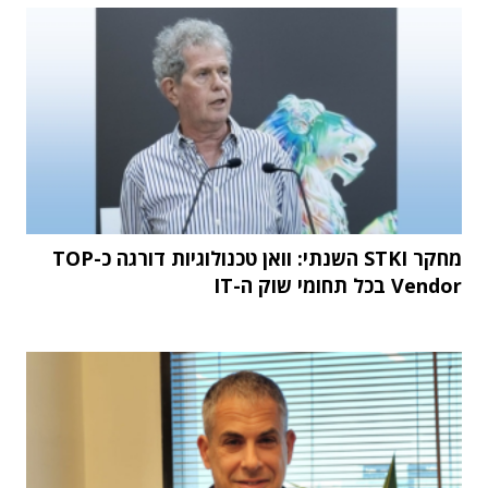
מחקר STKI השנתי: וואן טכנולוגיות דורגה כ-TOP
Vendor בכל תחומי שוק ה-IT