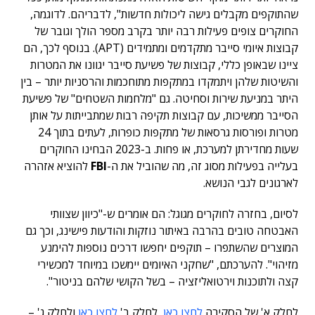
שהתוקפים מקבלים גישה ליכולות חדשות", לדבריהם. לדוגמה,
החוקרים צופים פעילות רבה יותר בקרב מספר הולך וגובר של
קבוצות איומי סייבר מתקדמים ומתמידים (APT). בנוסף לכך, הם
ציינו שבאופן כללי, קבוצות של פשיעת סייבר יגוונו את המטרות
והשיטות שלהן ויתמקדו במתקפות מתוחכמות והרסניות יותר – בין
היתר במניעת שירות וסחיטה. גם "מלחמות השטחים" של פשיעת
הסייבר ממשיכות, עם קבוצות תקיפה רבות שמתבייתות על אותן
מטרות ופורסות גרסאות של מתקפות כופרות, לעתים בתוך 24
שעות מחדירתן למערכת, או פחות. ב-2023 הבחינו החוקרים
בעלייה בפעילות מסוג זה, מה שהוביל את ה-
FBI
להוציא אזהרה
לארגונים לגבי הנושא.
לסיום, בחזרה לחוקרים מגוגל: הם אומרים ש-"כיוון שצוותי
האבטחה טובים בהרבה באיתור נוזקות והודעות פישינג, וכך גם
המוצרים שהשתפרו – תוקפים יחפשו דרכים נוספות להימנע
מזיהוי". להערכתם, "שחקני האיומים יימשכו במיוחד למכשירי
קצה ולתוכנות וירטואליזציה – בשל הקושי שלהם בניטור".
לחלק א' של הסקירה
לחצו כאן
, לחלק ב'
לחצו כאן
ולחלק ג' –