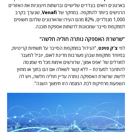
בארגונים רואים בצדדים שלישיים וברשתות חיצוניות את האזורים
הרגישים ביותר להתקפה. במחקר של
Venafi
, שנערך בקרב
1,000 מנמ"רים, 82% מהם העידו שהארגונים שלהם חשופים
למתקפות סייבר שמכוונות לרשתות אספקת תוכנה.
"שרשרת האספקה נותרה חוליה חלשה"
לפי
צ'ק פוינט
, "הגידול במתקפות הסייבר על תשתיות קריטיות,
במיוחד מתקפות שבהן מעורבות מדינת לאום, יוביל למעבר
למודלים של 'אפס אמון', שדורשים אימות מכל מי שמנסה
להתחבר למערכת – ללא קשר לשאלה אם הם בתוך או מחוץ
לרשת. שרשרת האספקה נותרה עדיין חוליה חלשה, ויש לה
השפעות מרחיקות לכת. המגמה הזו תימשך השנה".