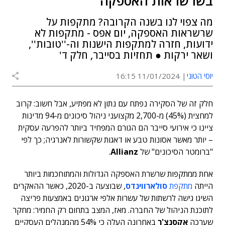
בשרשראות האספקה
מה צפוי לנו בשנה הקרובה? מתקפות על
שרשראות האספקה, יום אפס - מתקפות לא
ידועות, חזרה למתקפות הישנות וה-''טובות'',
ושאר ירקות ● תחזיות בסייבר, חלק ד'
יוסי הטוני
11/01/2024 16:15
חלק זה של הסקירה נפתח עם נתון לא מפתיע, אבל חשוב: קרוב
למחצית (45%) מ-2,700 מקצועני ניהול סיכונים מ-94 מדינות
ציינו כי אירועי סייבר הם הגורם המפחיד ביותר להפרעה עסקית
– יותר מאשר אסונות טבע או דאגות שקשורות לאנרגיה; כך לפי
"ברומטר הסיכונים" של
Allianz
.
אחת ממתקפות שרשרת האספקה הגדולות והמתוחכמות ביותר
הייתה
מתקפת
סולארווינדס
, שבוצעה ב-2020, כאשר ההאקרים
השיגו גישה לרשתות של עשרות אלפי ארגונים באמצעות פריצה
לתוכנת הניהול של החברה. מאז, המצב בתחום רק החמיר: מחקר
שערכה
אקסנצ'ר
באחרונה העלה כי 54% מהמנהלים העסקיים