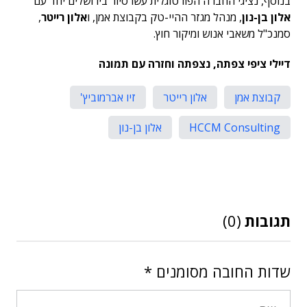
בנוסף, נציגי החברה הפורטוגלית עשו סיור בירושלים יחד עם
אלון בן-נון
, מנהל מגזר ההיי-טק בקבוצת אמן, ו
אלון רייטר
,
סמנכ"ל משאבי אנוש ומיקור חוץ.
דיילי ציפי צפתה, נצפתה וחזרה עם תמונה
קבוצת אמן
אלון רייטר
זיו אברמוביץ'
HCCM Consulting
אלון בן-נון
תגובות
(0)
שדות החובה מסומנים
*