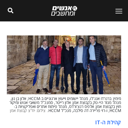
מימין: ברנרדו אנג'לו, מנהל יישומים וייעוץ ארגוניים ב-HCCM; אלון בן נון,
מנהל מגזר היי-טק בקבוצת אמן; אלון רייטר, סמנכ"ל משאבי אנוש ומיקור
חוץ בקבוצת אמן; אלפס רנצ'ורדס, מנהל פיתוח אתרים ואפליקציות ב-
HCCM; ו-רוי פריירה דה סילבה, מנכ"ל HCCM.
צילום: יח"צ קבוצת אמן
קהילת ה-IT