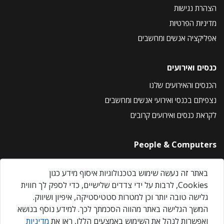
הצהרת נגישות
מדיניות הפרטיות
אפליקציה אנשים ומחשבים
כנסים ואירועים
הכנסים והאירועים שלנו
נצפיתם בכנסי ואירועי אנשים ומחשבים
לקראת כנסים ואירועים קרובים
People & Computers
About Us
באתר זה נעשה שימוש בטכנולוגיות איסוף מידע כגון
Privacy Policy
Cookies, לרבות על ידי צדדים שלישיים, כדי לספק לך חווית
Contact Us
גלישה טובה יותר וכן למטרות סטטיסטיקה, איפיון ושיווק.
Our Events
המשך הגלישה באתר מהווה הסכמתך לכך. למידע נוסף בנושא
ואפשרות לנהל את השימוש באמצעים הללו, ראו את
מדיניות