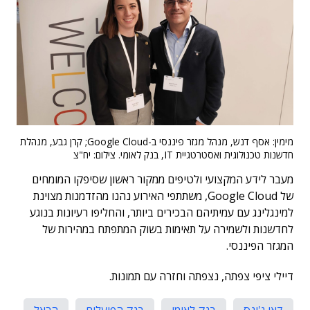
מימין: אסף דנש, מנהל מגזר פיננסי ב-Google Cloud; קרן גבע, מנהלת
חדשנות טכנולוגית ואסטרטגיית IT, בנק לאומי. צילום: יח"צ
מעבר לידע המקצועי ולטיפים ממקור ראשון שסיפקו המומחים
של Google Cloud, משתתפי האירוע נהנו מהזדמנות מצוינת
למינגלינג עם עמיתיהם הבכירים ביותר, והחליפו רעיונות בנוגע
לחדשנות ולשמירה על תאימות בשוק המתפתח במהירות של
המגזר הפיננסי.
דיילי ציפי צפתה, נצפתה וחזרה עם תמונות.
דאו ג'ונס
בנק לאומי
בנק הפועלים
הראל