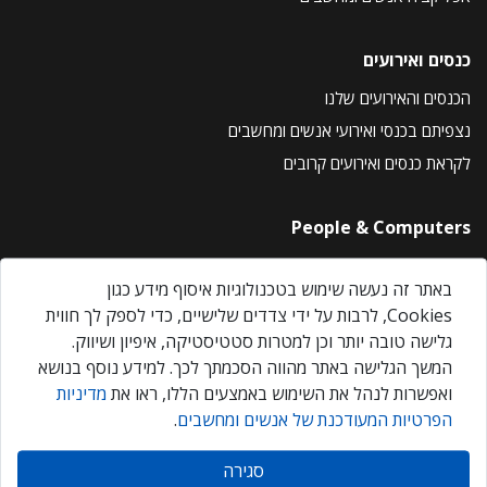
כנסים ואירועים
הכנסים והאירועים שלנו
נצפיתם בכנסי ואירועי אנשים ומחשבים
לקראת כנסים ואירועים קרובים
People & Computers
About Us
באתר זה נעשה שימוש בטכנולוגיות איסוף מידע כגון
Privacy Policy
Cookies, לרבות על ידי צדדים שלישיים, כדי לספק לך חווית
Contact Us
גלישה טובה יותר וכן למטרות סטטיסטיקה, איפיון ושיווק.
Our Events
המשך הגלישה באתר מהווה הסכמתך לכך. למידע נוסף בנושא
ואפשרות לנהל את השימוש באמצעים הללו, ראו את
מדיניות
הפרטיות המעודכנת של אנשים ומחשבים
.
אנשים ומחשבים © 2026 – כל הזכויות שמורות
סגירה
Created by