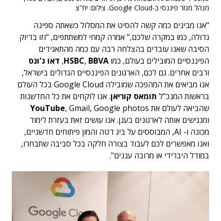
מנהל מגזר פיננסי ב-Google Cloud. צילום: יח"צ
"אנו מבינים כמה קשה להסיט את המסלול כשאתה ספינה
גדולה, כמו במקרה שלכם," אמרה קמחי למשתתפים, "וזו בדיוק
הסיבה שאנו עובדים בהצלחה רבה עם כמה מהתאגידים
הפיננסיים המובילים בעולם, כמו
BBVA
,
HSBC
,
דאו ג'ונס
ורבים אחרים. גם לכם, הארגונים הפיננסיים הגדולים בישראל,
אנו מביאים את המהפכה שמובילה Google Cloud בכל העולם
בראשות המנכ"ל
תומאס קוריאן
. אנו לוקחים את כל החדשנות
שהביאה לעולם את
, Gmail, Google photos
YouTube
ומנגישים אותה לארגונים בענן. אנו עושים זאת בעזרת לימוד
מכונה ו- AI, המבוססים על ביג דטה והמון פיתוחים חדשניים,
ואנו מאפשרים לכם לעבוד בצורה חלקה בכל סביבה שתבחרו,
במודל היברידי או מרובה עננים".