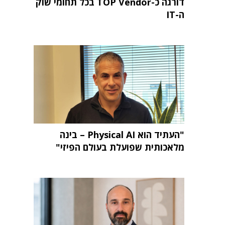
דורגה כ-TOP Vendor בכל תחומי שוק
ה-IT
"העתיד הוא Physical AI – בינה
מלאכותית שפועלת בעולם הפיזי"