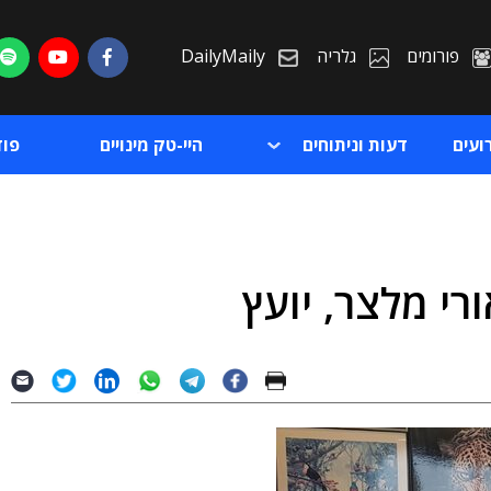
פורומים
גלריה
DailyMaily
ועים
דעות וניתוחים
היי-טק מינויים
פו
י מלצר, יועץ
ת
ת