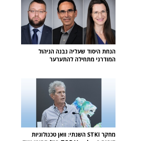
הנחת היסוד שעליה נבנה הניהול
המודרני מתחילה להתערער
מחקר STKI השנתי: וואן טכנולוגיות