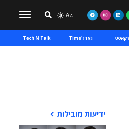
דקאסט
גאדג'Time
Tech N Talk
וכן פרסומי
תוכן פרסומי
וכן פרסומי
ידיעות מובילות