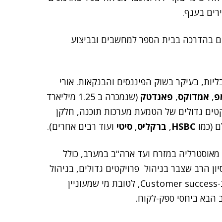
ירים בענף.
שירת 11 שנים בהדרכה בבית הספר למחשבים ובביצוע
ליות, בעיקר בשוק הפיננסים והבנקאות. אורי
פ
,
אמדוקס
,
פאנדטק
(שנמכרה ב 1.25 מיליארד
קטים גדולים של הטמעת מערכות תוכנה, חלקן
HSBC
,
ברקליס
,
סיטי
ועוד רבים אחרים).
מאוסטרליה במזרח ועד ארה"ב במערב, כולל
יון הרב שצבר בניהול פרויקטים גדולים, בניהול
לקוחות, ב-Professional Services Management וב-Customer success, לטובת מי שמעוניין
 הבא ביחסי ספק-לקוח.