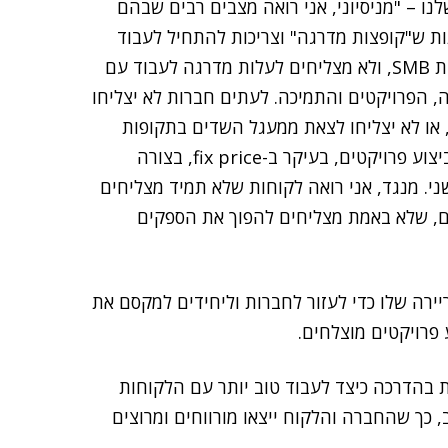
נו – "מניסיוני, אני רואה מצבים רבים שבהם
ת ש"קופצות מדרגה" וצריכות להתחיל לעבוד
מסודר עם לקוחות או עם ספקים שעובדים טוב עם חברות SMB, ולא מצליחים לעלות מדרגה לעבוד עם
, הפרויקטים והתמיכה. לעתים חברות לא יצליחו
 או לא יצליחו לצאת ממעגל השדים בתקופות
משבר (כשהכל טוב, כולם מרוצים ?). קיים קושי אמיתי בביצוע פרויקטים, בעיקר ב-fix price, בצורה
ני. מנגד, אני רואה לקוחות שלא תמיד מצליחים
, שלא באמת מצליחים להפוך את הספקים
יירה שלו כדי לעזור לחברות וליחידים למקסם את
פרויקטים מוצלחים.
ת בהדרכה כיצד לעבוד טוב יותר עם הלקוחות
 כך שהחברה והלקוח ייצאו מורווחים ומרוצים