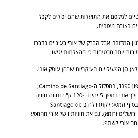
נטיים למקסם את התועלות שהם יכולים לקבל
ם בצורה מיטבית.
ון המדובר. אבל הברק של אורי בעיניים בדברו
בות יותר מבטיחות כי ההצלחות יגיעו.
א) הן הפעילויות העיקריות שבהן עוסק אורי.
בנוסף, סיפר לי אורי כי הוא חזר לאחרונה ממסע רגלי בצפון ספרד, במסלול ה-Camino de Santiago,
שהוא מסלול צלייני שקיים כבר מאות שנים. במסגרת זו, הלך אורי במשך 5 ימים כ-120 ק"מ וחווה חוויה
מיוחדת שאותה חווים עוד המוני עולי רגל, אשר מגיעים בסוף המסע לקתדרלה ב-Santiago de
חרי ירושלים ורומא). גם את חוויותיו של אורי מהמסע
מח אורי לשתף.