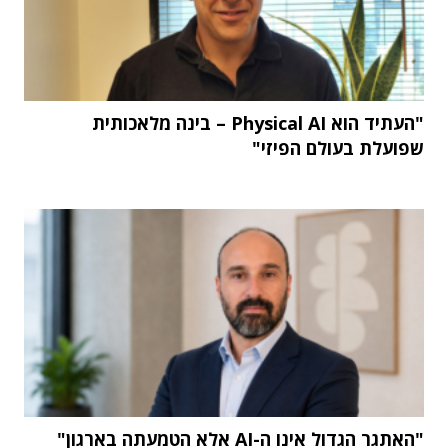
"העתיד הוא Physical AI – בינה מלאכותית
שפועלת בעולם הפיזי"
"האתגר הגדול אינו ה-AI אלא הטמעתה בארגון"