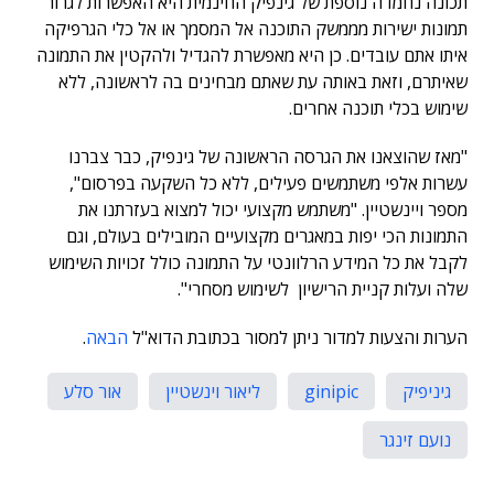
תכונה נחמדה נוספת של גינפיק החינמית היא האפשרות לגרור
תמונות ישירות מממשק התוכנה אל המסמך או אל כלי הגרפיקה
איתו אתם עובדים. כן היא מאפשרת להגדיל ולהקטין את התמונה
שאיתרם, וזאת באותה עת שאתם מבחינים בה לראשונה, ללא
שימוש בכלי תוכנה אחרים.
"מאז שהוצאנו את הגרסה הראשונה של גינפיק, כבר צברנו
עשרות אלפי משתמשים פעילים, ללא כל השקעה בפרסום",
מספר ויינשטיין. "משתמש מקצועי יכול למצוא בעזרתנו את
התמונות הכי יפות במאגרים מקצועיים המובילים בעולם, וגם
לקבל את כל המידע הרלוונטי על התמונה כולל זכויות השימוש
שלה ועלות קניית הרישיון לשימוש מסחרי".
הערות והצעות למדור ניתן למסור בכתובת הדוא"ל
הבאה
.
גיניפיק
ginipic
ליאור וינשטיין
אור סלע
נועם זינגר