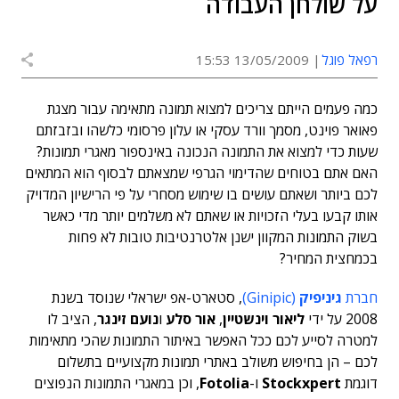
על שולחן העבודה
רפאל פוגל
13/05/2009 15:53
כמה פעמים הייתם צריכים למצוא תמונה מתאימה עבור מצגת
פאואר פוינט, מסמך וורד עסקי או עלון פרסומי כלשהו ובזבזתם
שעות כדי למצוא את התמונה הנכונה באינספור מאגרי תמונות?
האם אתם בטוחים שהדימוי הגרפי שמצאתם לבסוף הוא המתאים
לכם ביותר ושאתם עושים בו שימוש מסחרי על פי הרישיון המדויק
אותו קבעו בעלי הזכויות או שאתם לא משלמים יותר מדי כאשר
בשוק התמונות המקוון ישנן אלטרנטיבות טובות לא פחות
בכמחצית המחיר?
חברת
גיניפיק
(Ginipic)
, סטארט-אפ ישראלי שנוסד בשנת
2008 על ידי
ליאור וינשטיין
,
אור סלע
ו
נועם זינגר
, הציב לו
למטרה לסייע לכם ככל האפשר באיתור התמונות שהכי מתאימות
לכם – הן בחיפוש משולב באתרי תמונות מקצועיים בתשלום
דוגמת
Stockxpert
ו-
Fotolia
, וכן במאגרי התמונות הנפוצים