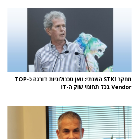
מחקר STKI השנתי: וואן טכנולוגיות דורגה כ-TOP
Vendor בכל תחומי שוק ה-IT