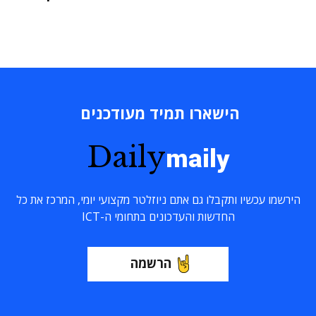
הישארו תמיד מעודכנים
Daily
maily
הירשמו עכשיו ותקבלו גם אתם ניוזלטר מקצועי יומי, המרכז את כל
החדשות והעדכונים בתחומי ה-ICT
הרשמה