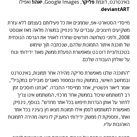
באינטרנט, דוגמת
פליקר
, Google Images,
יאהו!
ואפילו
.
deviantART
מייסדי הסטארט-אפ, שממנים את כל פעילותם בעצמם ללא עזרת
משקיעים חיצונים, עובדים על גינפיק במשרה מלאה מאז אוגוסט
2008, ולפני כשלושה חודשים שחררו לאוויר את הגרסה הנוכחית
של תוכנת איתור התמונות שלהם, שנכתבה תוך שימוש
בטכנולוגיית דוט.נט ומאפשרת הפעלת ממשק מאוד ידידותי ונוח
על שולחן העבודה שלכם.
"התוכנה שלנו מאפשרת סריקה מהירה אחר תמונות, באינטרנט
ובמחשב האישי, בממשק נוח ובמספר מאגרים מובילים במקביל",
אומר ליאור וינשטיין, אחד ממייסדי החברה. "אנחנו חוסכים זמן
רב למשתמש שיכול בממשק אחד מרכזי, המשתמש אינו צריך
לחזור על אותן הגדרות חיפוש בכל אתר מחדש". בנוסף, גינפיק
מאפשרת למשתמש לסמן אילו תמונות מצאו חן בעיניו בכל אתר
ואתר, ומספקת לו ממשק ידידותי המעניק לו גישה מהירה לתמונות
האהובות עליו.