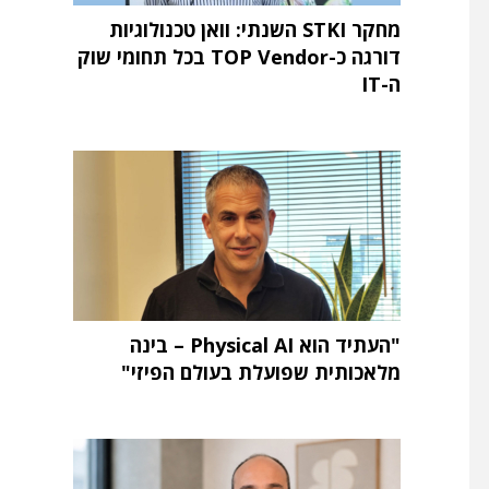
מחקר STKI השנתי: וואן טכנולוגיות
דורגה כ-TOP Vendor בכל תחומי שוק
ה-IT
"העתיד הוא Physical AI – בינה
מלאכותית שפועלת בעולם הפיזי"