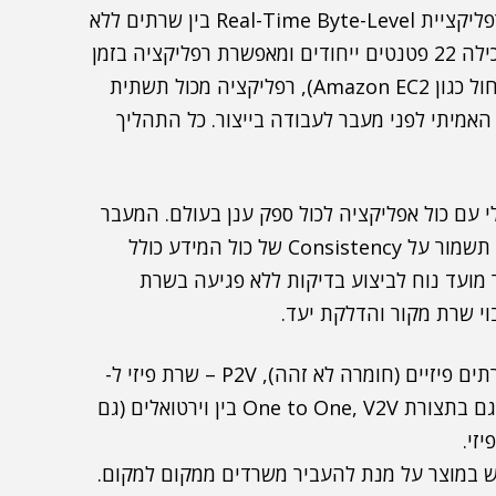
הפתרון Double-Take Move משתמש בטכנולוגיית רפליקציית Real-Time Byte-Level בין שרתים ללא
תלות בחומרה, Storage או אפליקציה. הטכנולוגיה מכילה 22 פטנטים ייחודים ומאפשרת רפליקציה בזמן
אמת, רפליקציה על גבי WAN (גם לספק ענן מרוחק בחול כגון Amazon EC2), רפליקציה מכול תשתית
ענן למידע האמיתי לפני מעבר לעבודה בייצור. כל התהליך
לי עם כול אפליקציה לכול ספק ענן בעולם. המעבר
יהיה שקוף למשתמש והטכנולוגיה של Double-Take תשמור על Consistency של כול המידע כולל
יה ו Data Base. תוכלו לבחור מועד נוח לביצוע בדיקות ללא פגיעה בשרת
ניתן לבצע רפליקציה במגוון תצורות כגון P2P – בין שרתים פיזיים (חומרה לא זהה), P2V – שרת פיזי ל-
VMware או ל Hyper-v גם בתצורת Many to One וגם בתצורת One to One, V2V בין וירטואלים (גם
ש במוצר על מנת להעביר משרדים ממקום למקום.