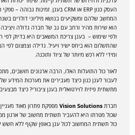
עדכנית ולחידוש של תשתית קיימת. שיפור יכולות הארג
העסק כגון ERP או CRM בענן. זמינות 
המחשב שלהם ומשקיעים בנושא מיליוני דולרים בשנה.
הוא שירות מהיר ורחב עם גב של חברה גדולה ויציבה 
ולפי שימוש – בענן צריכת המשאבים היא בדיוק לפי ה
שהתשלום הוא ביחס ישיר ויעיל. גדילה וצמצום לפי הצ
ומידי ללא רכש מיותר של ציוד ותוכנה.
לאור כול התועלות האלו, הרבה ארגונים חושבים, מתכ
לעבור לענן כגון כיצד מעבירים את מערכות המידע של
מתשתית פיזית לוירטואלית בענן ציבורי? כיצד מבצעים
חברת
Vision Solutions
שכול מטרתו היא להעביר תשתית מחשוב של ארגון ממ
כול תשתית המחשוב לכול ענן באופן שקוף ללא חשש ל