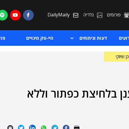
פורומים
גלריה
DailyMaily
ועים
דעות וניתוחים
היי-טק מינויים
פו
ן שיווקי
נן בלחיצת כפתור וללא
ת
ת