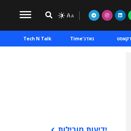
דקאסט
גאדג'Time
Tech N Talk
וכן פרסומי
תוכן פרסומי
וכן פרסומי
ידיעות מובילות