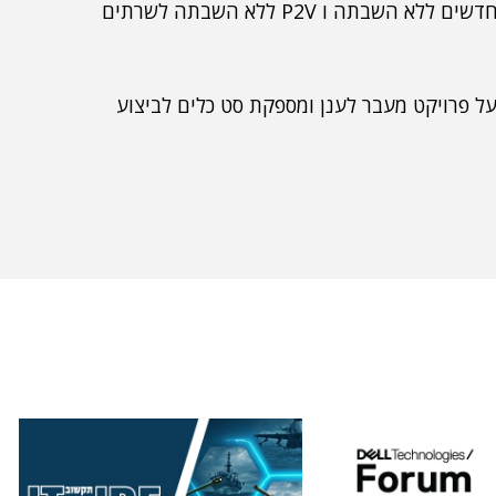
להעביר שרתים בין משרדים, להעביר שרתים ישנים לחדשים ללא השבתה ו P2V ללא השבתה לשרתים
פרויקט מעבר לענן ומספקת סט כלים לביצוע