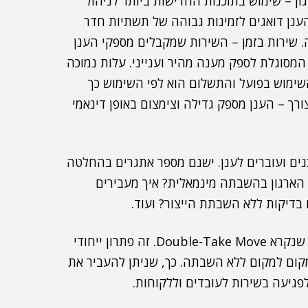
ון – שימוש בתוכנות החדישות ביותר לניהול
גבוהה – ספקי הענן דואגים לזמינות גבוהה של תשתיות חדר
 שירות בזמן – השירות שמקבלים מספקי הענן
המסוגלת לספק מענה מהיר וענייני. עלות נמוכה
שימוש בפועל והתשלום הוא לפי השימוש כך
ורך – הענן מספק גדילה וצימצום באופן דינאמי
נים ועוברים לענן. ישנם מספר אתגרים בהחלטה
 הארגון בהשבתה מינמאלית? איך מעבירים
 בדיקות ללא השבתת הייצור? ועוד.
מספקת פתרון מאוד מעניין שנקרא Double-Take Move. זה פתרון ייחודי
קום למקום ללא השבתה. כך, שניתן להעביר את
פגיעה בשירות לעובדים וללקוחות.