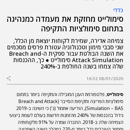
כללי
סימולייט מחזקת את מעמדה כמנהיגה
בתחום סימולציות התקיפה
צמיחה אדירה, שמירת לקוחות יוצאת מן הכלל,
שני סבבי מימון וטכנולוגיה עטורת פרסים מסכמים
את השנה הבולטת עבור ספקית ה-Breach and
Attack Simulation סימולייט ● כך, ההכנסות
שלה צמחו בשנה החולפת ב-240%
08/01/2020 16:32
סימולייט
, פלטפורמת הענן המובילה והמקיפה ביותר בתחום
סימולציות הפריצה ותקיפות הסייבר (Breach and Attack
Simulation – BAS), הודיעה אתמול (ג') כי השיגה ב-2019
גידול בהכנסות של 240% מהזמנות חדשות בעולם לעומת ביצועי
הצמיחה שלה ב-2018. החברה שמרה על 91% מלקוחותיה
ומספר העובדים גדל ביותר מ-220 במהלך השנה האחרונה,