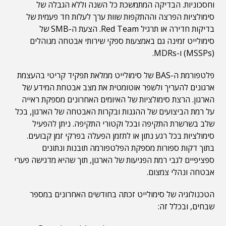
וחסכוניות. הבדיקה המתמשכת כל השנה וללא הגבלה של
סימולציות הפרצה וההתקפות שוות ערך לעלות חד פעמית של
בדיקות חדירה או תרגיל Red Team. הצעת ה-SMB של
סימולייט זמינה גם באמצעות ספקי שירותי אבטחה מנוהלים
(MSSPs) ו-MDRs.
פלטפורמת ה-BAS של סימולייט ממלאת תפקיד קריטי בהעצמת
ארגונים להעריך ולשפר אוטומטית את מצב אבטחת המידע של
הארגון. הרצת סימולציות של האיומים האחרונים מספקת ראייה
על רמת הביצועים של ההגנות ובקרות האבטחה של הארגון, בכל
שלב בשרשרת התקיפה ובכל וקטורי התקיפה. ניתן להפעיל
סימולציות בכל רגע נתון או לתזמן הפעלה בפרקי זמן קבועים.
בתוך דקות ספורות מספקת הפלטפורמה תובנות ונתונים
ספציפיים לגבי רמת הפגיעות של הארגון, תוך שהיא מדגישה פערי
אבטחה ונהלי צמצום.
הטכנולוגיה של סימולייט זכתה בחודשים האחרונים במספר
שבחים, ובכלל זה: