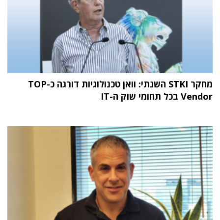
מחקר STKI השנתי: וואן טכנולוגיות דורגה כ-TOP
Vendor בכל תחומי שוק ה-IT