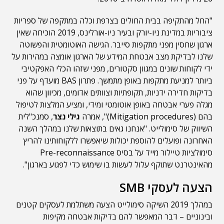
"החל מהתקיפה בבית החולים בצרפת וכלה במתקפה של ספריות
ציבוריות במדינת ניו-יורק ובעיר ניו-אורלינס, 2019 הוכיחה שאין
ארגון שחסין מפני מתקפות סייבר. הגישה האוטומטית והפשוטה
שלנו לבדיקת מצב אבטחת המידע של הארגון אומצה במהירות על
ידי לקוחות שונים במגוון סקטורים, מפני שזהו הכלי האפקטיבי
ביותר למניעת מתקפות באופן מתמשך. פתרון BAS מועדף על פני
בדיקות חדירה ידניות, תקופתיות וצוותים אדומים, מכיוון שהוא
מגלה פערי אבטחה באופן אוטומטי ומידי, ומציע המלצות לטיפול
בהם (Mitigation procedures)", אמרה
גילי נצר
, סמנכ"לית
השיווק של סימולייט. "אנחנו גאים בתוצאות שלנו במהלך השנה
האחרונה ופועלים להוספת יכולות שיאפשרו ללקוחותינו להריץ
סימולציות טיילור מייד על בסיס Pre-reconnaissance
מהאינטרנט שתוקף עלול לעשות בו שימוש כדי לפגוע בארגון".
הצעה לעסקי SMB
במהלך 2019 השיקה סימולייט הצעה משתלמת לעסקים קטנים
ובינוניים – דבר המאפשר להם בדיקות אבטחה מקיפות