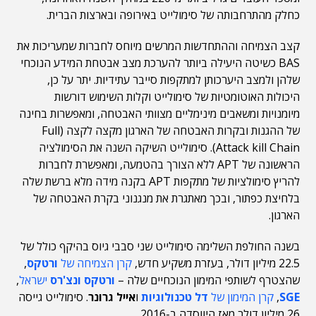
כחלק מהתרחבותה של סימולייט באירופה ובארצות הברית.
קצב הצמיחה וההתחדשות המרשים מיוחס לחברות שמעריכות את
BAS כשיטה היעילה ביותר להערכת מצב אבטחת המידע הנוכחי
שלהן ולמצב היערכותן למתקפות סייבר עתידיות. יתר על כן,
היכולות האוטומטיות של סימולייט וקלות השימוש דורשות
מיומנויות ומשאבים מינימליים מצוותי האבטחה, ומאפשרות בחינה
של ההגנות ובקרות האבטחה של הארגון מקצה לקצה (Full
Attack kill Chain). סימולייט השיקה השנה את הסימולציה
הראשונה של APT ללא הצורך בהטמעה, ומאפשרת לחברות
להריץ סימולציות של מתקפות APT בקנה מידה מלא ברשת שלה
בלחיצת כפתור, ובכך מאתגרת את מנגנוני בקרת האבטחה של
הארגון.
בשנה החולפת השלימה סימולייט שני סבבי גיוס בהיקף כולל של
22.5 מיליון דולר, בעזרת משקיע חדש,
קרן הצמיחה של
ורטקס
,
שהצטרף לשותפי המימון הנוכחיים שלה –
ורטקס ונצ'רס
ישראל
,
SGE
,
קרן המימון של
דל טכנולוגיות
ו
אייל גרונר
. סימולייט גייסה
26 מיליון דולר מאז היווסדה ב-2016.