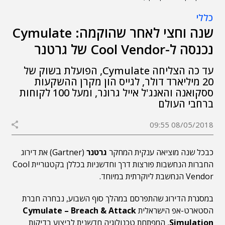
כללי
שנה וחצי לאחר שהוקמה: Cymulate
נכנסה ל-Cool Vendor של גרטנר
עד כה הצליחה Cymulate, הפועלת בשוק של
20 מיליארד דולר, לגייס הון מקרן ההשקעות
ססקואנה והאנג'ל אייל גרונר, ומעל 100 לקוחות
ברחבי העולם
08/05/2018 09:55
כבכל שנה מוציאה ענקית המחקר
גרטנר
(Gartner) את דירוג
החברות הנחשבות פורצות דרך וחדשניות בכללן בקטגוריית Cool
Vendor הנחשבת ליוקרתית במיוחד.
במסגרת הדירוג שהתפרסם במהלך סוף השבוע, נבחרה חברת
הסטארט-אפ הישראלית
Cymulate – Breach & Attack
Simulation
, המפתחת טכנולוגיה חדשנית לביצוע בדיקות