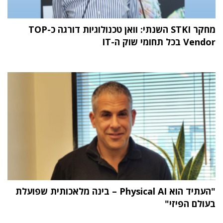
מחקר STKI השנתי: וואן טכנולוגיות דורגה כ-TOP
Vendor בכל תחומי שוק ה-IT
"העתיד הוא Physical AI – בינה מלאכותית שפועלת
בעולם הפיזי"