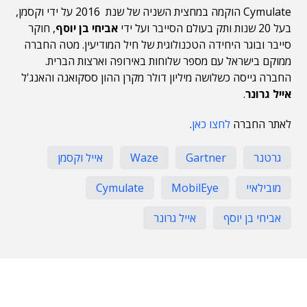
Cymulate הוקמה במחצית השניה של שנת 2016 על ידי וקסמן,
בעל 20 שנות ותק בעולם הסייבר ועל ידי
אביחי בן יוסף
, חוקר
סייבר ובוגר היחידה הטכנולוגית של חיל המודיעין. מטה החברה
ממוקם בישראל עם מספר שלוחות באירופה וארצות הברית.
החברה גייסה כשלושה מיליון דולר מקרן ההון ססקואנה והאנג'ל
אייל גרונר
.
לאתר החברה
לחצו כאן
.
גרטנר
Gartner
Waze
אייל וקסמן
מובילאיי
MobilEye
Cymulate
אביחי בן יוסף
אייל גרונר
תוכן פרסומי