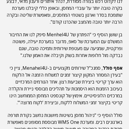
לנו לקלוט רכש בצורה מסודרת, לנהל איתורים ורענון מלאי, לבצע
בקרה טובה יותר על עובדי המחסן, ובאופן כללי קיבלנו מערכת
שתומכת בסדר וארגון בשטחי המחסנים, ומאפשרת שליטה ובקרה
הרבה יותר טובה מהמצב שהכרנו קודם".
בן שושן הוסיף כי "הפתרון של Menhel4U סיפק לנו את החיבור
המושלם עם המערכת של סאפ, מדובר במערכת יעילה, פשוטה
ופרקטית, שמגיעה עם מעטפת שירותית ותמיכה טובה, שגם
נבדקה מול חלופות אחרות בשוק וקיבלה את האמון שלנו."
אסף סולל
, סמנכ"ל שירותים מקצועיים ב-Menahel4U, ציין כי
"בעידן המסחר המקוון קיצור זמנים למשלוח הזמנה אל הלקוח
הוא ערך קריטי ביצירת שביעות רצון. אחד הגורמים המרכזיים
בעיכוב הזמנות הוא היסמכות על תהליכים מבוססי ניירת והקלדה
במרכזים הלוגיסיטיים. אימוץ של קונספט המחסן הממוחשב הינו
קריטי בקיצור זמני המשלוח ללקוח, וביצירת 'לקוח מרוצה'".
סולל הוסיף כי "ניהול מחסן בשיטות מיושנות נחשב נקודת תורפה
בארגונים רבים. ומערכת WMS One מבוססת מסופונים מאפשרת