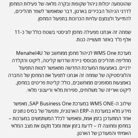
שהוטמעה יכולות ניהול שקופות ובקרה מלאה של פעילות המחסן
לדרגי הניהול הבכירים בארגון, דבר שמאפשר לשפר תהליכים,
להתייעל ולצמצם עלויות הכרוכות בתפעול המחסן.
שמחה זה אנחנו מפעילה מחסן לוגיסטי בשטח כולל של כ-11
אלף מ"ר באזור תעשייה כנות.
מערכת WMS One לניהול מחסן ממוחשב של Menahel4U
מחליפה תהליכים מבוססי ניירת שדרשו קליטה, ליקוט והקלדה
ידניים. באמצעות המערכת החדשה מתאפשר לצוות התפעול
והלוגיסטיקה של שמחה זה אנחנו לתפעל את המחסן של החברה
באמצעות מסופונים ממוחשבים, כולל: קליטת פריטים במחסן,
ליקוט ואריזה של משלוחים, ספירות מלאי וריענוני מלאי.
שילוב ה-WMS ONE במערכת SAP Business One, מאפשר
מידע מלא במערכת ה-ERP הארגונית, ותפעול של בסיס נתונים
אחד המתעדכן בזמן אמת, ומאפשר לכלל המשתמשים במערכות –
במחסן ומחוצה לו – לדעת בזמן אמת ומכל מקום את מצב המלאי
האמיתי והמעודכן של הארגון.