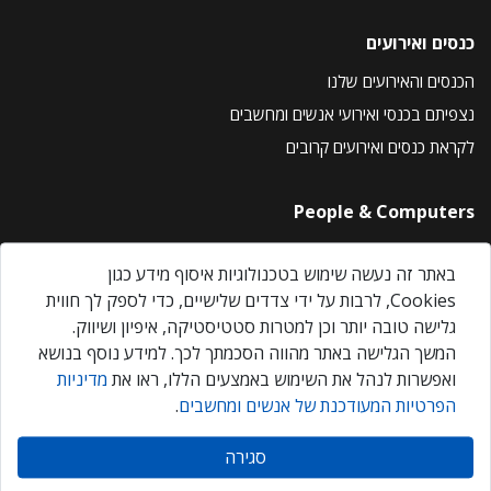
כנסים ואירועים
הכנסים והאירועים שלנו
נצפיתם בכנסי ואירועי אנשים ומחשבים
לקראת כנסים ואירועים קרובים
People & Computers
About Us
באתר זה נעשה שימוש בטכנולוגיות איסוף מידע כגון
Privacy Policy
Cookies, לרבות על ידי צדדים שלישיים, כדי לספק לך חווית
Contact Us
גלישה טובה יותר וכן למטרות סטטיסטיקה, איפיון ושיווק.
Our Events
המשך הגלישה באתר מהווה הסכמתך לכך. למידע נוסף בנושא
ואפשרות לנהל את השימוש באמצעים הללו, ראו את
מדיניות
הפרטיות המעודכנת של אנשים ומחשבים
.
אנשים ומחשבים © 2026 – כל הזכויות שמורות
סגירה
Created by