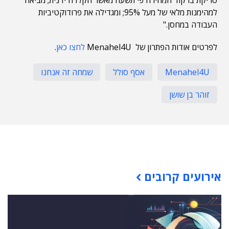
סריקת ברקוד המהירה פי תשעה מאשר הקלדה ידנית; מביאה
למהימנות מלאי של מעל 95%; ומגדילה את פרודוקטיביות
העבודה במחסן."
לפרטים אודות הפתרון של Menahel4U
לחצו כאן
.
Menahel4U
אסף סולל
שמחה זה אנחנו
זוהר בן שושן
תוכן פרסומי
אירועים קרובים