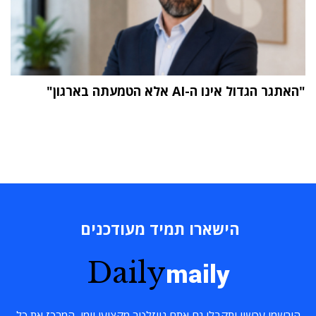
"האתגר הגדול אינו ה-AI אלא הטמעתה בארגון"
הישארו תמיד מעודכנים
Daily
maily
הירשמו עכשיו ותקבלו גם אתם ניוזלטר מקצועי יומי, המרכז את כל