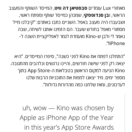
מאחורי Lux עומדים
סבסטיאן דה וויט
, המייסד השותף והמעצב
הראשי, ו
בן סנדופסקי
, שמכהן כמייסד שותף ומפתח ראשי,
ושבעברו היה מעצב באפל. השניים כתבו באתרם: "קיבלנו מייל
מסתורי מאפל בחודש שעבר. הם הזמינו אותנו לשיחה, שבה
נאמר לי ולבן ש-Kino מועמדת לגמר לאפליקציית השנה ל-
iPhone!".
"התחלנו לפתח את Kino לפני כשנה", סיפרו המייסדים. "היא
יצאה רק לפני שישה חודשים, והיינו נרגשים ונלהבים מהתגובה.
Kino הגיעה למקום הראשון בטבלאות ה-App Store בתוך
מספר ימים. מיד יצאנו למפות את התוכניות הרבות שלנו
לעדכונים, ומאז שלחנו כמה מהדורות גדולות".
uh, wow — Kino was chosen by
Apple as iPhone App of the Year
in this year’s App Store Awards