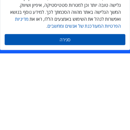
גלישה טובה יותר וכן למטרות סטטיסטיקה, איפיון ושיווק.
הירשמו עכשיו ותקבלו גם אתם ניוזלטר מקצועי יומי, המרכז את כל
המשך הגלישה באתר מהווה הסכמתך לכך. למידע נוסף בנושא
החדשות והעדכונים בתחומי ה-ICT
ואפשרות לנהל את השימוש באמצעים הללו, ראו את
מדיניות
הפרטיות המעודכנת של אנשים ומחשבים
.
הרשמה
סגירה
אנשים ומחשבים
יצירת קשר
דרושים
אודות
הנמר
הצהרת נגישות
מדיניות הפרטיות