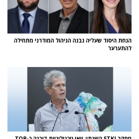
הנחת היסוד שעליה נבנה הניהול המודרני מתחילה
להתערער
מחקר STKI השנתי: וואן טכנולוגיות דורגה כ-TOP