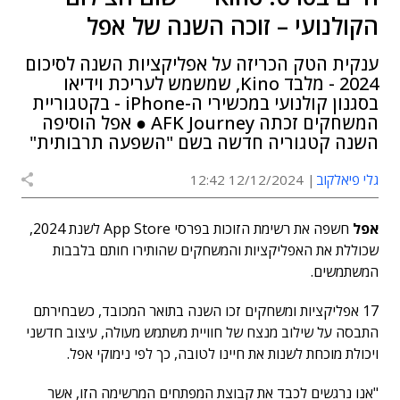
הקולנועי – זוכה השנה של אפל
ענקית הטק הכריזה על אפליקציות השנה לסיכום
2024 - מלבד Kino, שמשמש לעריכת וידיאו
בסגנון קולנועי במכשירי ה-iPhone - בקטגוריית
המשחקים זכתה AFK Journey ● אפל הוסיפה
השנה קטגוריה חדשה בשם "השפעה תרבותית"
גלי פיאלקוב
12/12/2024 12:42
אפל
חשפה את רשימת הזוכות בפרסי App Store לשנת 2024,
שכוללת את האפליקציות והמשחקים שהותירו חותם בלבבות
המשתמשים.
17 אפליקציות ומשחקים זכו השנה בתואר המכובד, כשבחירתם
התבסה על שילוב מנצח של חוויית משתמש מעולה, עיצוב חדשני
ויכולת מוכחת לשנות את חיינו לטובה, כך לפי נימוקי אפל.
"אנו נרגשים לכבד את קבוצת המפתחים המרשימה הזו, אשר