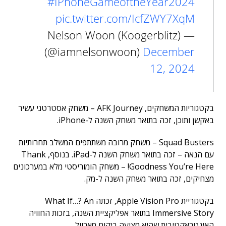
#IPhoneGameoftheYear2024
pic.twitter.com/IcfZWY7XqM
— Nelson Woon (Koogerblitz)
(@iamnelsonwoon)
December
12, 2024
בקטגוריות המשחקים, AFK Journey – משחק אסטרטגי עשיר
באקשן ותוכן, זכה בתואר משחק השנה ל-iPhone.
Squad Busters – משחק מרובה משתתפים המשלב תחרותיות
עם הנאה – זכה בתואר משחק השנה ל-iPad. בנוסף, Thank
Goodness You’re Here! – משחק הומוריסטי מלא במערכונים
מצחיקים, זכה בתואר משחק השנה ל-מק.
בקטגוריית Apple Vision Pro, זכתה What If…? An
Immersive Story בתואר אפליקציית השנה, בזכות החוויה
האינטראקטיבית שהיא מציעה ביקום מארוול.