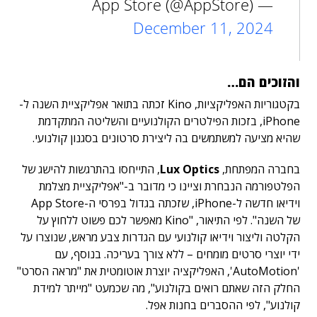
— App Store (@AppStore)
December 11, 2024
והזוכים הם…
בקטגוריות האפליקציות,
Kino זכתה בתואר אפליקציית השנה ל-
iPhone, בזכות הפילטרים הקולנועיים והשליטה המתקדמת
שהיא מציעה למשתמשים בה ליצירת סרטונים בסגנון קולנועי.
בחברה המפתחת,
Lux Optics
, התייחסו בהתרגשות להישג של
הפלטפורמה הנבחרת וציינו כי מדובר ב-"אפליקציית מצלמת
וידיאו חדשה ל-iPhone, שזכתה בגדול בפרסי ה-App Store
של השנה". לפי התיאור, "Kino מאפשר לכם פשוט ללחוץ על
הקלטה וליצור וידיאו קולנועי עם הגדרות צבע מראש, שנוצרו על
ידי יוצרי סרטים מומחים – ללא צורך בעריכה. בנוסף, עם
'AutoMotion', האפליקציה יוצרת אוטומטית את "מראה הסרט"
החלק הזה שאתם רואים בקולנוע", מה שכמעט "מייתר למידת
קולנוע", לפי ההסברים בחנות אפל.