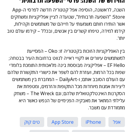
החידוש של השנה: פרסי "השפעה תרבותית"
השנה, לראשונה, הוסיפה אפל קטגוריה חדשה לפרסי ה-App
Store: "השפעה תרבותית", שנועדה לציין אפליקציות ומשחקים
אשר הותירו חותם משמעותי על חייהם של משתמשים וקהילות,
קידמו למידה, טיפחו קשרים בין אנשים, ובכלל – קידמו עולם טוב
יותר.
בין האפליקציות הזוכות בקטגוריה זו: Oko – המסייעת
למשתמשים עיוורים או לקויי ראייה לנווט ברחובות העיר בבטחה;
EF Hello – אפליקציה מבוססת בינה מלאכותית התומכת בלומדי
שפות בכל הרמות, ועוזרת להם לשפר את כישורי התקשורת שלהם
עם העולם הסובב אותם; ו-DailyArt – המחברת בין משתמשים
ליצירות אמנות מיוחדות מכל התקופות והזרמים, ומטפחת את
הסקרנות האינטלקטואלית שלהם; וגם The Wreck – משחק
עלילתי המתאר את מאבקיה הפנימיים של הנפש כאשר היא
מתמודדת עם משבר.
אפל
iPhone
App Store
טים קוק