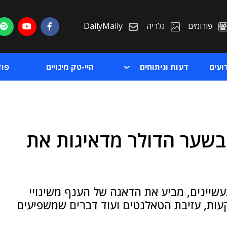
פורומים
גלריה
DailyMaily
ועים
דעות וניתוחים
היי-טק מינויים
פו
בשער הדולר מדאיגות את
ת
ת
עשיינים, מביע את הדאגה של הענף משינויי
עות, עזיבת הטאלנטים ועוד דברים שמשפיעים