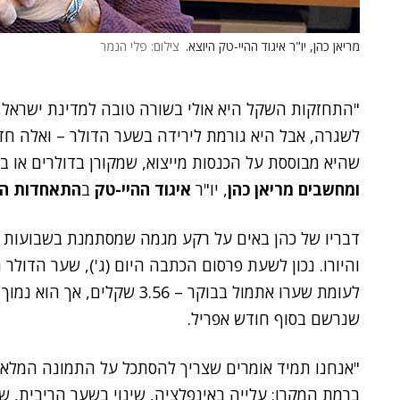
מריאן כהן, יו"ר איגוד ההיי-טק היוצא.
צילום: פלי הנמר
"התחזקות השקל היא אולי בשורה טובה למדינת ישראל, 
לשגרה, אבל היא גורמת לירידה בשער הדולר – ואלה חד
שהיא מבוססת על הכנסות מייצוא, שמקורן בדולרים או ביו
ומחשבים מריאן כהן
, יו"ר
איגוד ההיי-טק
ב
התאחדות הת
דבריו של כהן באים על רקע מגמה שמסתמנת בשבועות 
שנרשם בסוף חודש אפריל.
"אנחנו תמיד אומרים שצריך להסתכל על התמונה המלאה
ברמת המקרו: עלייה באינפלציה, שינוי בשער הריבית, שמ