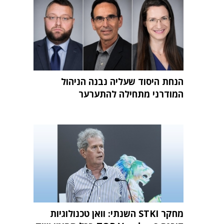
הנחת היסוד שעליה נבנה הניהול
המודרני מתחילה להתערער
מחקר STKI השנתי: וואן טכנולוגיות