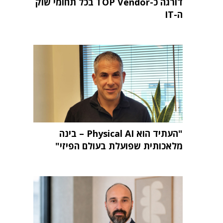
דורגה כ-TOP Vendor בכל תחומי שוק
ה-IT
"העתיד הוא Physical AI – בינה
מלאכותית שפועלת בעולם הפיזי"