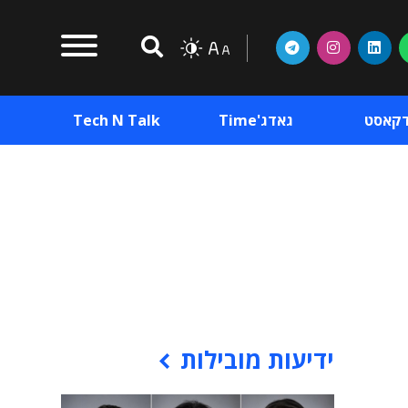
דקאסט
גאדג'Time
Tech N Talk
וכן פרסומי
תוכן פרסומי
וכן פרסומי
ידיעות מובילות