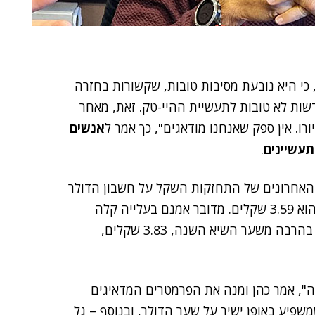
כי היא נובעת מסיבות טובות, שקשורות בחזרה
שות לא טובות לתעשיית ההיי-טק. זאת, מאחר
רו. אין ספק שאנחנו מודאגים", כך אמר ל
אנשים
עשיינים
.
האחרונים של התחזקות השקל על חשבון הדולר
והיורו. נכון לשעת פרסום הכתבה היום (ג'), שער הדולר הוא 3.59 שקלים. מדובר אמנם בעלייה קלה
לעומת שערו אתמול בבוקר – 3.56 שקלים, אך הוא נמוך בהרבה משער השיא השנה, 3.83 שקלים,
", אמר כהן ומנה את הפרמטרים המדאיגים
שפיע באופן ישיר על שער הדולר, ובנוסף – גל