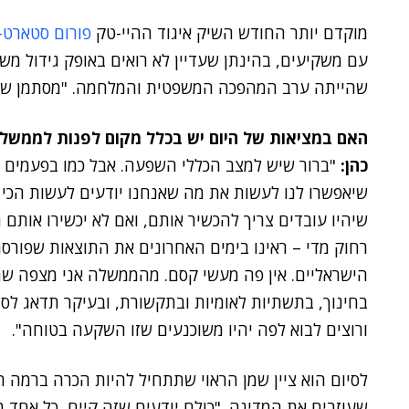
מוקדם יותר החודש השיק איגוד ההיי-טק
פורום סטארט-
עם משקיעים, בהינתן שעדיין לא רואים באופק גידול מ
שהייתה ערב המהפכה המשפטית והמלחמה. "מסתמן שיפור 
האם במציאות של היום יש בכלל מקום לפנות לממשל
כהן:
"ברור שיש למצב הכללי השפעה. אבל כמו בפעמים ק
שיאפשרו לנו לעשות את מה שאנחנו יודעים לעשות הכי טו
שיהיו עובדים צריך להכשיר אותם, ואם לא יכשירו אותם ה
רחוק מדי – ראינו בימים האחרונים את התוצאות שפור
הישראליים. אין פה מעשי קסם. מהממשלה אני מצפה ש
בחינוך, בתשתיות לאומיות ובתקשורת, ובעיקר תדאג לס
ורוצים לבוא לפה יהיו משוכנעים שזו השקעה בטוחה".
לסיום הוא ציין שמן הראוי שתתחיל להיות הכרה ברמה 
שעוזבים את המדינה. "כולם יודעים שזה קיים, כל אחד מ