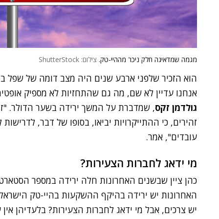
מגמה שמדאיגה חלק ניכר מההיי-טק.
צילום: ShutterStock
הוא הזכיר שלפני ארבע שנים היה מצב דומה של שפל בש
אנחנו עדיין לא שם, מה גם שהתחזיות לא מספיק אופטימ
גולדמן זקס
, שמדברת על המשך ירידה בשער הדולר. "זה 
זהירים, כי ההתייקרויות יביאו, בסופו של דבר, לדרישו
עובדים", אמר.
מי ידאג לחברות הצעירות?
כהן ציין שבשנים האחרונות חלה ירידה במספר הסטארט
האחרונות יש ירידה בהיקף ההשקעות בהיי-טק הישראלי.
יש צרכים, אבל מי ידאג לחברות הצעירות? בלעדיהן אין ע