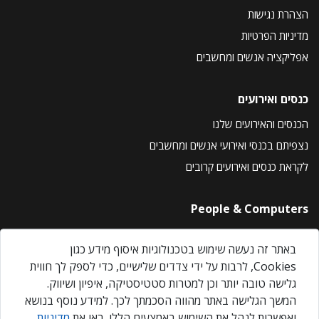
הצהרת נגישות
מדיניות הפרטיות
אפליקציה אנשים ומחשבים
כנסים ואירועים
הכנסים והאירועים שלנו
נצפיתם בכנסי ואירועי אנשים ומחשבים
לקראת כנסים ואירועים קרובים
People & Computers
About Us
באתר זה נעשה שימוש בטכנולוגיות איסוף מידע כגון
Privacy Policy
Cookies, לרבות על ידי צדדים שלישיים, כדי לספק לך חווית
Contact Us
גלישה טובה יותר וכן למטרות סטטיסטיקה, איפיון ושיווק.
Our Events
המשך הגלישה באתר מהווה הסכמתך לכך. למידע נוסף בנושא
ואפשרות לנהל את השימוש באמצעים הללו, ראו את
מדיניות