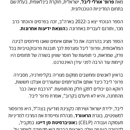
מאת
פרופ' אורלי ליבל
, ישראלית, חוקרת בינלאומית, בעלת שם
בתחום המדיניות הטכנולוגית.
הספר הנוכחי יצא ב-2022 בארה"ב, זכה בפרסים והוכתר כרב
מכר, ותורגם לעברית באחרונה ב
הוצאת ידיעות אחרונות.
הספר מציג בהרחבה את כל אותם איומים שאנו מייחסים לבינה
המלאכותית, ופרופ' ליבל ומצרפת לכך תובנות פרובוקטיביות בכל
פרק, שמראות, כי תופעות של חוסר שוויון בשורה של תחומים היו
קיימות עוד הרבה לפני עידן האינטרנט.
בראיון לאנשים ומחשבים ממקום מגוריה בקליפורניה, מסבירה
פרופ' ליבל כיצד אותם אלגוריתמים שמעוררים אצלנו חששות,
דווקא הם יכולים לתקן חלק מהתופעות. "הרכבת יצאה כבר
מהתחנה, והיא לא תיעלם בקרוב", אומרת פרופ' ליבל.
ליבל, ילידת ישראל ושירתה כקצינת מודיעין בצה"ל, היא פרופסור
למשפטים, בוגרת
הראוורד
, מנהלת ומייסדת את המרכז למדיניות
תעסוקה ועבודה (CELP) ב
אוניברסיטת סן דייגו
. במקביל,
לקריירה הענפה שלה בארצות הברית היא מקפידה לשמור על