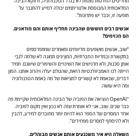
מחליטים החלטות מוטות לא בגלל הטכנולוגיה, ודווקא הבינה
המלאכותית המבוססת אלגוריתמים יכולה לסייע להתגבר על
תופעה זו, וכבר יש פתרונות".
אנשים רבים חוששים שהבינה תחליף אותם והם מודאגים.
הם מגזימים?
"שוב, אנשים מושפעים מדיווחים ומאמרים שמתפרסמים
בתקשורת ובמדיות החברתיות, המציגים תמונה לא שלמה לגבי
אותן סכנות, ולא מדגישים את השינויים והשיפורים שישנם. תמיד
הייתה לנו האמביוולנטיות הזאת, שהגולם יעלה ויהרוג אותנו. המון
דברים, שבאמת לא קשורים למציאות של מה באמת הטכנולוגיה
ומה היא עושה.
"OpenAI הוציאה את הפוביה של הבינה המלאכותית שקיימת פה
כבר שנים. שוב, אני לא אומרת שזה לא נכון ואין מקום לפוביה.
אחד המסרים של הספר הוא להיות יותר מחוברים למידע, להבין
ולא להיסחף למסרים מפחידים".
השאלה היא איך משכנעים אותם אנשים מבוהלים,