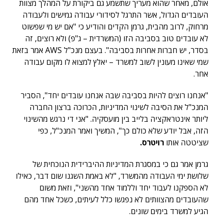
אולם, מאחר שהוא מעריך שתשמע גם ביקורת על המהלך מצוות
העובדים הגדול, אשר התרגל לסידורי עבודה גמישים ולעבודה
מרחוק, לרוב מהבית, גרמן הקדים והודיע כי "אם יש מי שפשוט
לא עובדים טוב בסביבה הזו (המשרדית – ג"פ) ולא רוצים, זה
בסדר, יש חברות אחרות בסביבה". בעצם מנכ"ל AWS אמר בזאת
שמי שאינו מעונין לשוב למשרד – יאלץ למצוא לו מקום עבודה
אחר.
"אנחנו רוצים להיות בסביבה שבה אנחנו עובדים יחד", הסביר
המנכ"ל את הסיבה לשינוי המדיניות, הכרוכה ברצון החברה
ליותר אינטראקציה בלייב בין מועסקיה. "אני די נרגש מהשינוי
הזה, אבל יודע שלא כולם כך", המשיך ואמר המנכ"ל, כפי
שציטטה אותו
רויטרס.
גרמן אמר גם כי במסגרת המדיניות ההיברידית הנוכחית של
שלושת ימי העבודה מהמשרד, "לא באמת השגנו שום דבר, כאילו
לא הספקנו לעבוד יחד וללמוד אחד מהשני", וזאת משום
שהעובדים מהצוותים לא נפגשו כלל לעיתים, כשכל אחד מהם
הגיע למשרד בימים שונים.