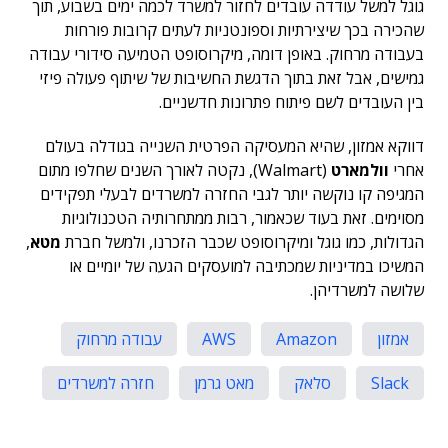
גוגל למשל עודדה עובדים לחזור למשרד לכמה ימים בשבוע, תוך
שהכירה בכך שיצירתיות וספונטניות לעתים קרובות פורחות
בעבודה מרחוק. באופן דומה, מיקרוסופט הטמיעה סידורי עבודה
גמישים, אבל זאת בתוך הדגשת החשיבות של שיתוף פעולה פיזי
בין העובדים לשם פיתוח פתרונות חדשניים.
דווקא אמזון, שהיא המעסיקה הפרטית השנייה בגודלה בעולם
אחרי
וולמארט
(Walmart), נקטה לאורך השנים שחלפו מתום
המגיפה קו נוקשה יותר לגבי החזרה למשרדים לבעלי תפקידים
מסוימים. זאת בעוד שכאמור, רבות ממתחרותיה הטכנולוגיות
הגדולות, כמו גוגל ומיקרוסופט שכבר הזכרנו, ולמשל חברת
מטא
,
המשיכו במדיניות שמכתיבה למועסקים הגעה של יומיים או
שלושה למשרדיהן.
אמזון
Amazon
AWS
עבודה מרחוק
Slack
סלאק
מאט גרמן
חזרה למשרדים