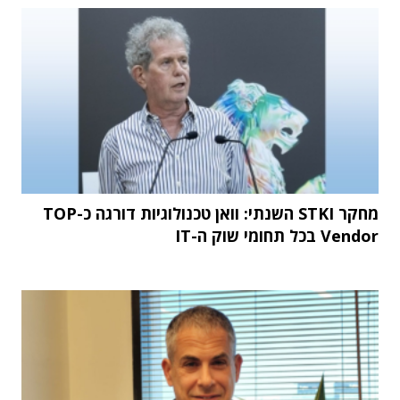
מחקר STKI השנתי: וואן טכנולוגיות דורגה כ-TOP
Vendor בכל תחומי שוק ה-IT